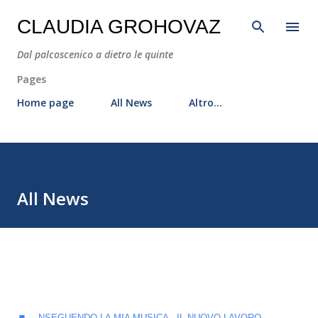
Passa ai contenuti principali
CLAUDIA GROHOVAZ
Dal palcoscenico a dietro le quinte
Pages
Home page
All News
Altro…
All News