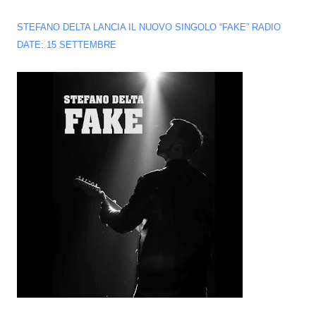
STEFANO DELTA LANCIA IL NUOVO SINGOLO “FAKE” RADIO
DATE: 15 SETTEMBRE