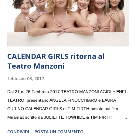
giovani artisti della Baltic Sea Youth Philharmonic per la quarta
volta. L’orchestra, fondata nel 2008 da Kristjan Järvi (affiancato
da un prestigioso consiglio di consulent...
CALENDAR GIRLS ritorna al
Teatro Manzoni
febbraio 03, 2017
Dal 21 al 26 Febbraio 2017 TEATRO MANZONI AGIDI e ENFI
TEATRO presentano ANGELA FINOCCHIARO e LAURA
CURINO CALENDAR GIRLS di TIM FIRTH basato sul film
Miramax scritto da JULIETTE TOWHIDE & TIM FIRTH
Traduzione e adattamento STEFANIA BERTOLA Regia
CONDIVIDI
POSTA UN COMMENTO
CRISTINA PEZZOLI