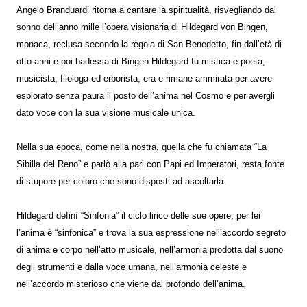
Angelo Branduardi ritorna a cantare la spiritualità, risvegliando dal
sonno dell’anno mille l’opera visionaria di Hildegard von Bingen,
monaca, reclusa secondo la regola di San Benedetto, fin dall’età di
otto anni e poi badessa di Bingen.Hildegard fu mistica e poeta,
musicista, filologa ed erborista, era e rimane ammirata per avere
esplorato senza paura il posto dell’anima nel Cosmo e per avergli
dato voce con la sua visione musicale unica.
Nella sua epoca, come nella nostra, quella che fu chiamata “La
Sibilla del Reno” e parlò alla pari con Papi ed Imperatori, resta fonte
di stupore per coloro che sono disposti ad ascoltarla.
Hildegard definì “Sinfonia” il ciclo lirico delle sue opere, per lei
l’anima è “sinfonica” e trova la sua espressione nell’accordo segreto
di anima e corpo nell’atto musicale, nell’armonia prodotta dal suono
degli strumenti e dalla voce umana, nell’armonia celeste e
nell’accordo misterioso che viene dal profondo dell’anima.