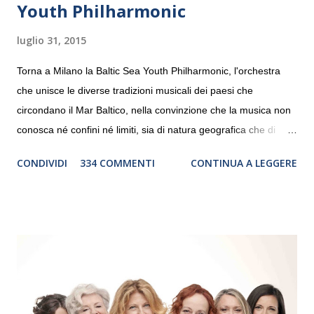
Youth Philharmonic
luglio 31, 2015
Torna a Milano la Baltic Sea Youth Philharmonic, l'orchestra
che unisce le diverse tradizioni musicali dei paesi che
circondano il Mar Baltico, nella convinzione che la musica non
conosca né confini né limiti, sia di natura geografica che di
genere. Il tour, realizzato grazie al sostegno di Saipem,
CONDIVIDI
334 COMMENTI
CONTINUA A LEGGERE
debutterà il 10 settembre a Heiden, in Germania, e toccherà, in
dieci giorni, nove differenti città in Svizzera, Italia, Danimarca e
Polonia. In Italia la Baltic Sea Youth Philharmonic sarà a Milano
il 14 settembre nel suggestivo contesto della Basilica di Santa
Maria delle Grazie, ospite dell’Associazione Musicale ArteViva,
e a Verona il 15 settembre al Teatro Filarmonico per il festival
“Settembre dell’Accademia” dove si esibirà per il secondo anno
consecutivo. Il pubblico milanese avrà il piacere di applaudire i