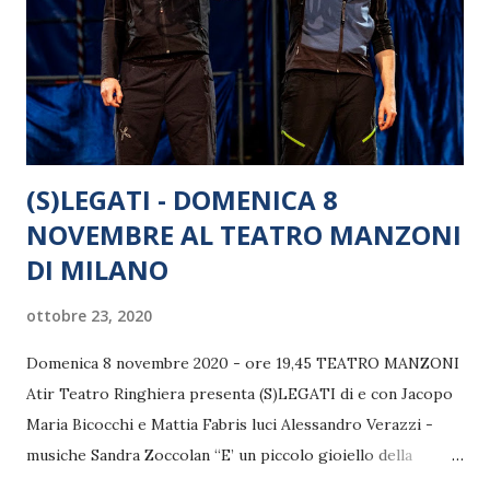
ripartire per uscire dal baratro della crisi degli ultimi mesi:
per questo l’Associazione ha indetto per il prossimo
mercoledì 25 novembre, esattamente 1 minuto dopo la
mez...
(S)LEGATI - DOMENICA 8
NOVEMBRE AL TEATRO MANZONI
DI MILANO
ottobre 23, 2020
Domenica 8 novembre 2020 - ore 19,45 TEATRO MANZONI
Atir Teatro Ringhiera presenta (S)LEGATI di e con Jacopo
Maria Bicocchi e Mattia Fabris luci Alessandro Verazzi -
musiche Sandra Zoccolan “E’ un piccolo gioiello della
produzione Atir. […] Bicocchi e Fabris, bravissimi, riescono