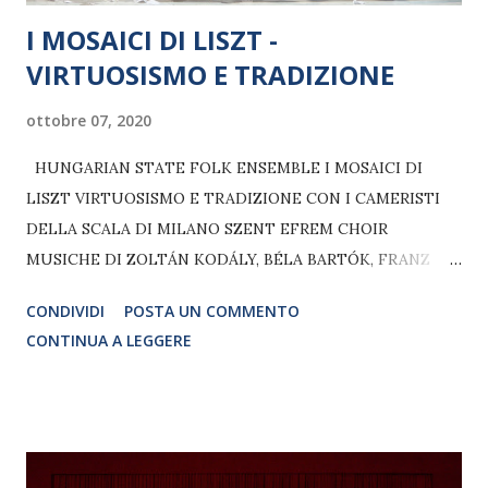
I MOSAICI DI LISZT -
VIRTUOSISMO E TRADIZIONE
ottobre 07, 2020
HUNGARIAN STATE FOLK ENSEMBLE I MOSAICI DI
LISZT VIRTUOSISMO E TRADIZIONE CON I CAMERISTI
DELLA SCALA DI MILANO SZENT EFREM CHOIR
MUSICHE DI ZOLTÁN KODÁLY, BÉLA BARTÓK, FRANZ
LISZT VIOLINO SOLO ISTVAN PAL SZALONNA REGIA E
CONDIVIDI
POSTA UN COMMENTO
COREOGRAFIE GABOR MIHALYI CON LA
CONTINUA A LEGGERE
PARTECIPAZIONE STRAORDINARIA DI SHLOMO MINTZ
VIOLINO Spettacolo di musica e danza in tre parti
Domenica 18 ottobre 2020 - ore 20.00 TEATRO REPOWER
Via Giuseppe di Vittorio, 6 - ASSAGO (MI) con il patrocinio
di HUNGARIAN STATE FOLK ENSEMBLE