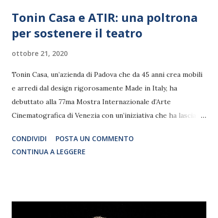
Tonin Casa e ATIR: una poltrona
per sostenere il teatro
ottobre 21, 2020
Tonin Casa, un’azienda di Padova che da 45 anni crea mobili
e arredi dal design rigorosamente Made in Italy, ha
debuttato alla 77ma Mostra Internazionale d’Arte
Cinematografica di Venezia con un’iniziativa che ha lasciato
il segno, anzi, proprio la firma! Tonin Casa ha accolto le
CONDIVIDI
POSTA UN COMMENTO
star sulla poltroncina Mivida, modello iconico di una
CONTINUA A LEGGERE
produzione che coniuga sapienti radici artigianali al
moderno più originale, estetica e funzionalità. E originale è
l’idea di chiedere agli attori presenti alla kermesse di
autografare l’oggetto su cui si sono accomodati:
Alessandro Gassmann, Alessandro Preziosi, Andrea