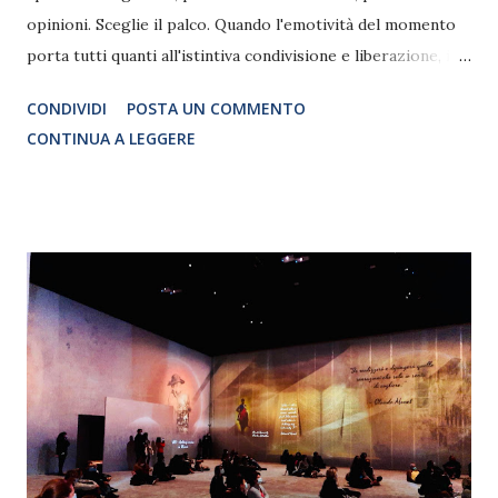
opinioni. Sceglie il palco. Quando l'emotività del momento
porta tutti quanti all'istintiva condivisione e liberazione, il
comico ha il dovere di rispettare un religioso silenzio. La
CONDIVIDI
POSTA UN COMMENTO
scelta del palco non concede la libertà di sfogarsi sull'onda
CONTINUA A LEGGERE
dell'emotività. Per il profondo rispetto che deve alla sua
scelta, non vomita nel calderone. Metabolizza e trasforma
ogni stimolo istintivo in un pensiero strutturato. Un
pensiero scevro dell'emotività che, però, l'ha generato.
Quando l'artista si confonde in mezzo alla bolgia e non si
riesce più a distinguerlo dal resto... smette di essere un
artista. SINOSSI Nel suo nono monologo inedito "Come
Britney Spears" Giorgio Montanini mette in discussione
l'unico vero baluardo trasversale e condiviso da tutti, quello
che tiene in piedi il genere umano. L’antropocentrismo.
Quando si è costretti ad...