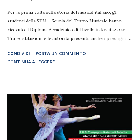
Per la prima volta nella storia del musical italiano, gli
studenti della STM – Scuola del Teatro Musicale hanno
ricevuto il Diploma Accademico di I livello in Recitazione.
Tra le istituzioni e le autorità presenti, anche i prestigiosi
auguri del M° Pier Luigi Pizzi. La Scuola del Teatro
CONDIVIDI
POSTA UN COMMENTO
Musicale è il primo centro di formazione per il Musical a
CONTINUA A LEGGERE
essere stato riconosciuto come istituzione AFAM dal
Ministero dell’Università e Ricerca (D.M. n.421 del
30/07/2020). Sabato 10 ottobre, con una cerimonia alla
presenza delle autorità e delle istituzioni, sono stati
consegnati quindici Diplomi Accademici di I livello in
Recitazione ai primi “laureati in musical” della STM – Scuola
del Teatro Musicale.