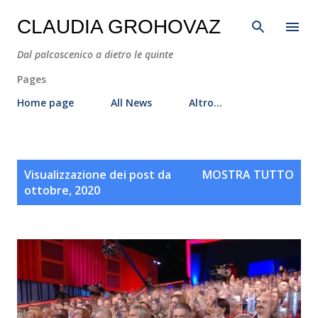
Passa ai contenuti principali
CLAUDIA GROHOVAZ
Dal palcoscenico a dietro le quinte
Pages
Home page
All News
Altro…
P
Visualizzazione dei post da
MOSTRA TUTTO
o
ottobre, 2020
s
t