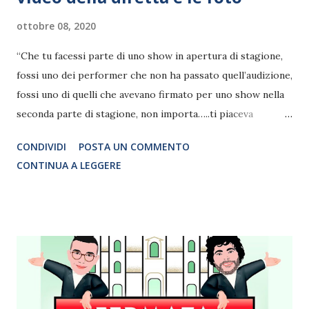
ottobre 08, 2020
“Che tu facessi parte di uno show in apertura di stagione,
fossi uno dei performer che non ha passato quell’audizione,
fossi uno di quelli che avevano firmato per uno show nella
seconda parte di stagione, non importa…..ti piaceva
l’esistenza di quelle Opening Night, le andavi a vedere per
CONDIVIDI
POSTA UN COMMENTO
applaudire o criticare i tuoi amici e colleghi, quindi godevi
CONTINUA A LEGGERE
di una cosa su tutte…rappresentavano l’apertura di una
stagione… rappresentavano l’esistenza di una stagione.