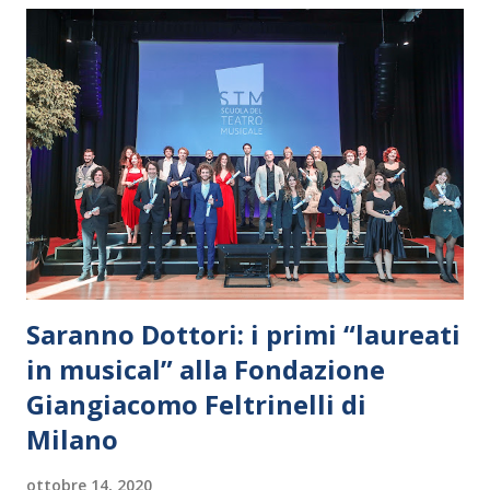
raccoglie alcune tra le principali opere di Banksy, il più
importante e controverso esponente dell’arte di strada.
Ovviamente saranno attive tutte le precauzioni per vivere
un'esperienza emozionale unica, in totale sicurezza,
abbracciando l'arte con mascherina e distanziamento di
sicurezza. Un viaggio sensoriale che proseguirà nel bar del
foyer con l’Aperitivo in Mostra che, solo per la notte di
Halloween si prolungherà fino alle 24.00 propon...
Saranno Dottori: i primi “laureati
in musical” alla Fondazione
Giangiacomo Feltrinelli di
Milano
ottobre 14, 2020