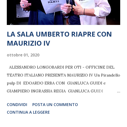
LA SALA UMBERTO RIAPRE CON
MAURIZIO IV
ottobre 01, 2020
ALESSANDRO LONGOBARDI PER OTI - OFFICINE DEL
TEATRO ITALIANO PRESENTA MAURIZIO IV Un Pirandello
pulp DI EDOARDO ERBA CON GIANLUCA GUIDI e
GIAMPIERO INGRASSIA REGIA GIANLUCA GUIDI
MUSICHE MASSIMILIANO GAGLIARDI 9 - 25 OTTOBRE
CONDIVIDI
POSTA UN COMMENTO
2020 Siamo in prova, sul palco dove dovrebbe andare in
CONTINUA A LEGGERE
scena Il Gioco delle Parti di Pirandello. Maurizio, il regista
dello spettacolo, si aspettava un altro tecnico per il