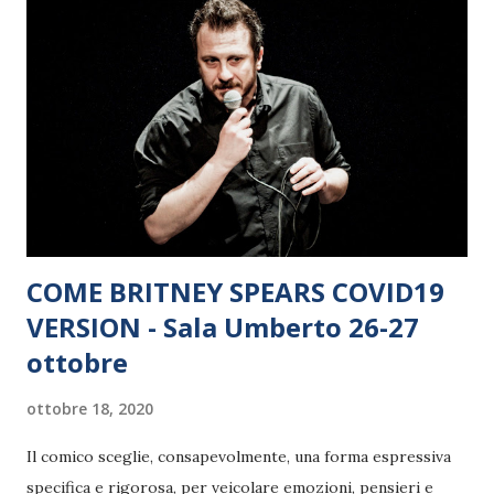
Damante, Annabelle Belmondo, Barbara Bobulova, Linda
Caridi, Cecilia Rodriguez, Maggie Civantos, Claire Grieve,
Claudia Gerini, Damiano e Fabio D’Innocenzo, Francesco Di
Leva, Diodato, Edoardo Leo, Angela Finocchiaro, Francesco
Pannofino, Frank Chamizo Marquez, Fotinì Peluso, Giorgia
Surina, Ignazio Moser, Luca Tommassini, Ludovica Martino,
Luka Zunic, Lunetta Savino, Marco D’Amore, Mat...
COME BRITNEY SPEARS COVID19
VERSION - Sala Umberto 26-27
ottobre
ottobre 18, 2020
Il comico sceglie, consapevolmente, una forma espressiva
specifica e rigorosa, per veicolare emozioni, pensieri e