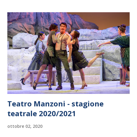
CANTO, DANZA con specializzazione in MUSICAL
THEATRE, diretta da Gianluca Guidi. L’accademia nasce per
formare i migliori giovani selezionati che, durante gli studi,
saranno valorizzati mediante Stage Formativi, grazie alla
collaborazione con il polo di produzione Musical che ha
sede nel Teatro Brancaccio e nello Spazio Diamante. Al
termine degli studi gli allievi più meritevoli potranno
essere inseriti nelle produzioni del Brancaccio. L’Accademia
è un fiore all’occhiello di Alessandro Longobardi che, dopo
aver creato e diretto il Centro di Produzione del Musical
del Tea...
Teatro Manzoni - stagione
teatrale 2020/2021
ottobre 02, 2020