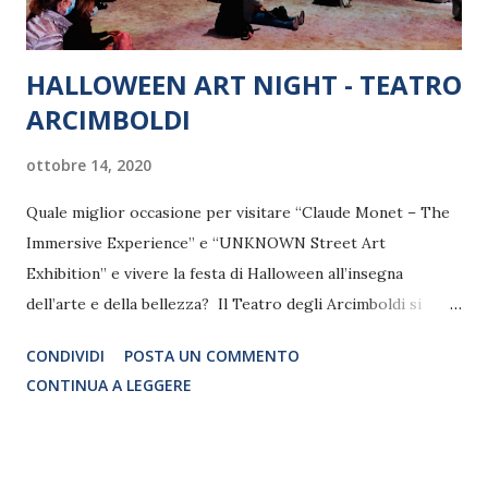
HALLOWEEN ART NIGHT - TEATRO
ARCIMBOLDI
ottobre 14, 2020
Quale miglior occasione per visitare “Claude Monet – The
Immersive Experience” e “UNKNOWN Street Art
Exhibition” e vivere la festa di Halloween all’insegna
dell’arte e della bellezza? Il Teatro degli Arcimboldi si
prepara a proporre al proprio pubblico una serata speciale
CONDIVIDI
POSTA UN COMMENTO
con un’apertura straordinaria delle mostre fino a
CONTINUA A LEGGERE
mezzanotte che consentirà al pubblico di godere in totale
relax un affascinante viaggio nell’arte fra le luci e i colori
della mostra multimediale dedicata al maestro
dell’impressionismo e la provocazione della mostra che