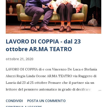
divertirsi e divertire. Allo showman, ambasciatore della
musica napoletana nel mondo, sarà consegnato il prossimo
24 ottobre presso il Teatro Basilica (piazza di Porta San
Giovanni 10) il prestigioso ...
LAVORO DI COPPIA - dal 23
ottobre AR.MA TEATRO
ottobre 21, 2020
LAVORO DI COPPIA di e con Vincenzo De Luca e Stefania
Aluzzi Regia Linda Ocone AR.MA TEATRO via Ruggero di
Lauria dal 23 al 25 ottobre Pensare che il partner sia un
lettore del pensiero automatico in grado di decifrare
qualsiasi nostro stato emotivo, lasciare i conflitti in
CONDIVIDI
POSTA UN COMMENTO
sospeso certi che si risolveranno da soli, idealizzare altro