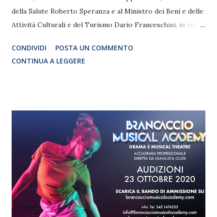
della Salute Roberto Speranza e al Ministro dei Beni e delle
Attività Culturali e del Turismo Dario Franceschini, in vista
dell'emanazione nei prossimi giorni di un nuovo DPCM che
CONDIVIDI
POSTA UN COMMENTO
limiterebbe nuovamente la capienza dei locali di pubblico
CONTINUA A LEGGERE
spettacolo fissandola indistintamente a 200, non
consentendo quindi alle Regioni di derogare tale limite in
relazione all’andamento della curva epidemiologica e alla
reale capienza delle sale. L'ATIP, l'Associazione Teatri
Italiani Privati, interviene per esortare le istituzioni ad
attuare una valutazione mirata al settore teatrale privato
che prendesse in considerazione la assoluta capacità dei
gestori di applicare ogni regola esistente affinché sia
garantita l’incolumità dello spettatore.