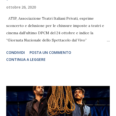
ottobre 26, 2020
ATIP, Associazione Teatri Italiani Privati, esprime
sconcerto e delusione per le chiusure imposte a teatri e
cinema dall’ultimo DPCM del 24 ottobre e indice la
“Giornata Nazionale dello Spettacolo dal Vivo”
Appuntamento 1 minuto dopo la mezzanotte del 25
CONDIVIDI
POSTA UN COMMENTO
novembre 2020 In seguito alla chiusura imposta a teatri
CONTINUA A LEGGERE
e cinema dall’ultimo DPCM firmato dal Premier il 24
ottobre, l’ATIP – Associazione Teatri Italiani Privati
presieduta da Massimo Romeo Piparo esprime grande
sconcerto e delusione in una lettera indirizzata oggi al
Presidente del Consiglio Conte, ai Ministri Franceschini e
Speranza, al Commissario per l’emergenza Borrelli e al
Coordinatore del Comitato Tecnico Scientifico Miozzo. Ma
l’amarezza delle ultime ore non ha spento la voglia di