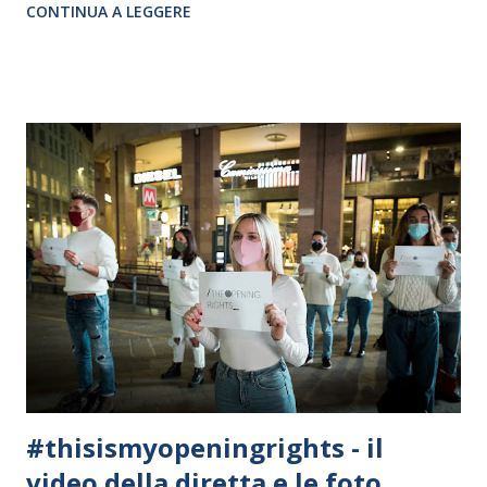
CONTINUA A LEGGERE
ancora più significativo poiché, oltre alla realizzazione di
spettacoli che adottano criteri per ridurre l'impatto
ambientale, l’intento è quello di ridare all’arte e alla cultura
la sua giusta dimensione nel rispetto delle norme di
sicurezza per la salute di tutti. Gli spettacoli sono prodotti
in co-realizzazione tra A.U.B. Compagnia Italiana di Balletto
e Cooperativa Muse Solidali (ente gestore EcoTeatro). I
balletti vedono il sostegno di C.L.A.P.Spettacolodalvivo e
del MiBACT. CALENDARIO SPETTACOLI 23, 24 OTTOBRE –
ore 20 GRAN GALA’ 25 OTTOBRE – ORE 16 GRAN GALA’ 18,
19 DICEMBRE - ore 20 SCHIACCIANOCI 20, 26 e 27
DICEMBRE – ore 16...
#thisismyopeningrights - il
video della diretta e le foto