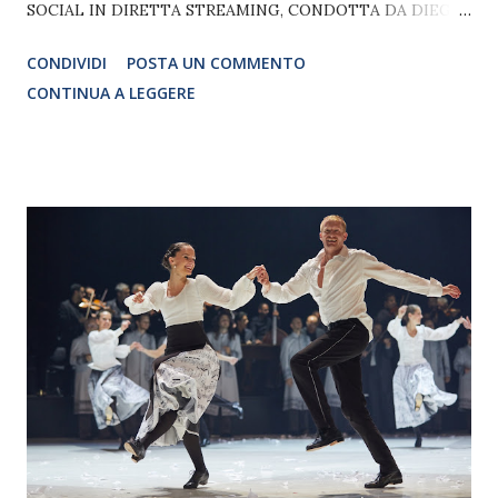
SOCIAL IN DIRETTA STREAMING, CONDOTTA DA DIEGO
PASSONI E GUGLIELMO SCILLA INSIEME A TANTI OSPITI
CONDIVIDI
POSTA UN COMMENTO
SPECIALI: Paolo Kessissoglu, Elisa, Costantino della
CONTINUA A LEGGERE
Gherardesca, J-Ax, Tosca, Omar Pedrini, Myss Keta, Paola
Iezzi, Maria Pia Calzone, Rudy Zerbi, Chiara Galiazzo,
Sonia Peronaci, Paolo Stella, Leo Gassmann, Andrea Pinna,
Bianca Atzei, Drusilla Foer, Valentina Ricci, Cristina Bugatty,
Stefano Ruffato, Giulio Crocetta, Enrico Scilla, Christian
Fagetti, Virna Toppi, Francesca Taverni, Elena Nieri, Marco
Stabile