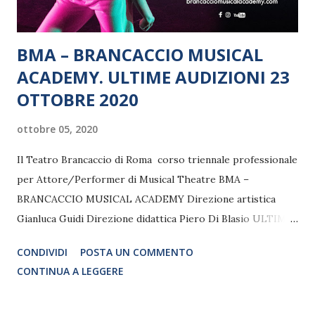
BMA – BRANCACCIO MUSICAL
ACADEMY. ULTIME AUDIZIONI 23
OTTOBRE 2020
ottobre 05, 2020
Il Teatro Brancaccio di Roma corso triennale professionale
per Attore/Performer di Musical Theatre BMA –
BRANCACCIO MUSICAL ACADEMY Direzione artistica
Gianluca Guidi Direzione didattica Piero Di Blasio ULTIME
AUDIZIONI 23 OTTOBRE 2020 Il 23 ottobre 2020 sarà il
CONDIVIDI
POSTA UN COMMENTO
terzo ed ultimo appuntamento per partecipare alle
CONTINUA A LEGGERE
audizioni ed accedere alla Brancaccio Musical Academy
(BMA) di Roma, la nuova Accademia di RECITAZIONE,