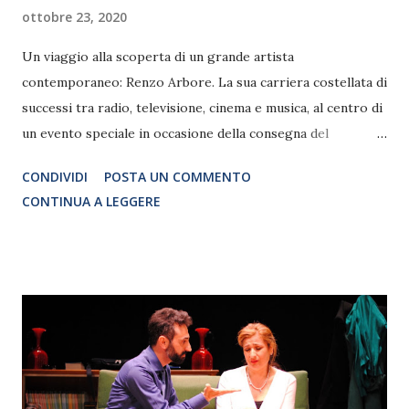
ottobre 23, 2020
Un viaggio alla scoperta di un grande artista
contemporaneo: Renzo Arbore. La sua carriera costellata di
successi tra radio, televisione, cinema e musica, al centro di
un evento speciale in occasione della consegna del
riconoscimento “Le Cattedrali Letterarie Europee”, che ha
CONDIVIDI
POSTA UN COMMENTO
premiato nel tempo numerose eccellenze come Umberto
CONTINUA A LEGGERE
Eco, Meryl Streep, Roberto Benigni, Carlo Verdone, Arturo
Brachetti Teatro Basilica 24 ottobre ore 17.30 Ingresso ad
inviti nel rispetto delle misure di sicurezza previste dalle
normative. Un viaggio alla scoperta della straordinaria
carriera di un uomo che ha rivoluzionato il modo di fare
radio, televisione, cinema e musica dedicando al lavoro tutta
la sua vita. Renzo Arbore, artista contemporaneo di grande
levatura, con il suo essere innovativo, geniale, ha saputo