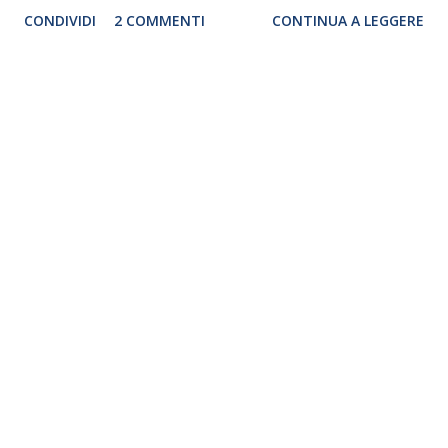
le registrazioni della trasmissione del dottor Costanzo non
CONDIVIDI
2 COMMENTI
CONTINUA A LEGGERE
sono state effettuate presso gli spazi del Parioli.