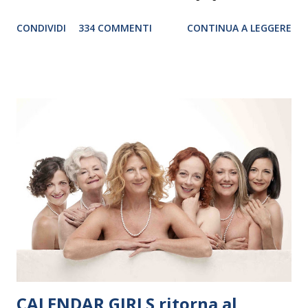
genere. Il tour, realizzato grazie al sostegno di Saipem,
CONDIVIDI
334 COMMENTI
CONTINUA A LEGGERE
debutterà il 10 settembre a Heiden, in Germania, e toccherà, in
dieci giorni, nove differenti città in Svizzera, Italia, Danimarca e
Polonia. In Italia la Baltic Sea Youth Philharmonic sarà a Milano
il 14 settembre nel suggestivo contesto della Basilica di Santa
Maria delle Grazie, ospite dell’Associazione Musicale ArteViva,
e a Verona il 15 settembre al Teatro Filarmonico per il festival
“Settembre dell’Accademia” dove si esibirà per il secondo anno
consecutivo. Il pubblico milanese avrà il piacere di applaudire i
giovani artisti della Baltic Sea Youth Philharmonic per la quarta
volta. L’orchestra, fondata nel 2008 da Kristjan Järvi (affiancato
da un prestigioso consiglio di consulent...
CALENDAR GIRLS ritorna al