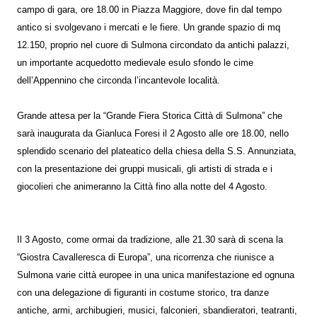
campo di gara, ore 18.00 in Piazza Maggiore, dove fin dal tempo
antico si svolgevano i mercati e le fiere. Un grande spazio di mq
12.150, proprio nel cuore di Sulmona circondato da antichi palazzi,
un importante acquedotto medievale esulo sfondo le cime
dell’Appennino che circonda l’incantevole località.
Grande attesa per la “Grande Fiera Storica Città di Sulmona” che
sarà inaugurata da Gianluca Foresi il 2 Agosto alle ore 18.00, nello
splendido scenario del plateatico della chiesa della S.S. Annunziata,
con la presentazione dei gruppi musicali, gli artisti di strada e i
giocolieri che animeranno la Città fino alla notte del 4 Agosto.
Il 3 Agosto, come ormai da tradizione, alle 21.30 sarà di scena la
“Giostra Cavalleresca di Europa”, una ricorrenza che riunisce a
Sulmona varie città europee in una unica manifestazione ed ognuna
con una delegazione di figuranti in costume storico, tra danze
antiche, armi, archibugieri, musici, falconieri, sbandieratori, teatranti,