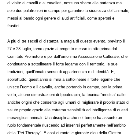
di visite ai cavalli e ai cavalieri, nessuna sbarra alla partenza ma
solo due palafrenieri in campo per garantire la sicurezza dell’animale,
messi al bando ogni genere di aiuti artificiali, come speroni e
frustini.
A più di tre secoli di distanza la magia di questo evento, previsto il
27 e 28 luglio, torna grazie al progetto messo in atto prima dal
Comitato Promotore e poi dall’omonima Associazione Culturale, che
continuano a sottolineare il forte legame con il territorio, le sue
tradizioni, quell’innato senso di appartenenza e di identità. E,
soprattutto, quest’anno si mira a sottolineare il forte legame che
unisce l’uomo e il cavallo, anche portando in campo, per la prima
volta, alcune dimostrazioni di Ippoterapia, la tecnica “medica” dalle
antiche origini che consente agli umani di migliorare il proprio stato di
salute proprio grazie alla estrema sensibilità ed intelligenza di questi
meravigliosi animali. Una disciplina che nel tempo ha assunto un
ruolo fondamentale riuscendo ad inserirsi perfettamente nell’ambito
della “Pet Therapy”. E così durante le giornate clou della Giostra