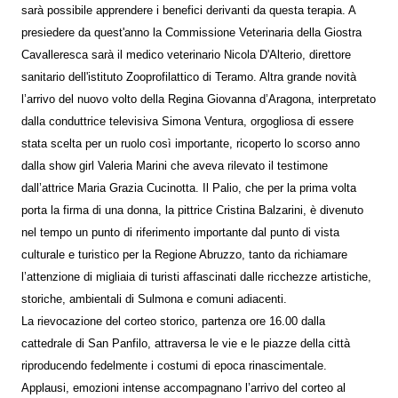
sarà possibile apprendere i benefici derivanti da questa terapia. A
presiedere da quest'anno la Commissione Veterinaria della Giostra
Cavalleresca sarà il medico veterinario Nicola D'Alterio, direttore
sanitario dell'istituto Zooprofilattico di Teramo. Altra grande novità
l’arrivo del nuovo volto della Regina Giovanna d’Aragona, interpretato
dalla conduttrice televisiva Simona Ventura, orgogliosa di essere
stata scelta per un ruolo così importante, ricoperto lo scorso anno
dalla show girl Valeria Marini che aveva rilevato il testimone
dall’attrice Maria Grazia Cucinotta. Il Palio, che per la prima volta
porta la firma di una donna, la pittrice Cristina Balzarini, è divenuto
nel tempo un punto di riferimento importante dal punto di vista
culturale e turistico per la Regione Abruzzo, tanto da richiamare
l’attenzione di migliaia di turisti affascinati dalle ricchezze artistiche,
storiche, ambientali di Sulmona e comuni adiacenti.
La rievocazione del corteo storico, partenza ore 16.00 dalla
cattedrale di San Panfilo, attraversa le vie e le piazze della città
riproducendo fedelmente i costumi di epoca rinascimentale.
Applausi, emozioni intense accompagnano l’arrivo del corteo al