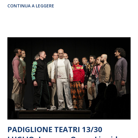
CONTINUA A LEGGERE
salto in platea del protagonista Gabrio Gentilini, il giovane
attore, ballerino e cantanteromagnolo che ha reso
un’interpretazione potente e sensuale del giovane maestro
di ballo Johnny Castle. Johnny, Baby e lo staff Kellerman's si
preparano ora al tour estivo che toccherà Forte dei Marmi
il 6 agosto, Cattolica l’8 agosto e l’Arena di Verona il 10
agosto , per poi arrivare al Granteatro di Roma dal
prossimo novembre. Tutte le info su
www.dirtydancingitalia.it
PADIGLIONE TEATRI 13/30