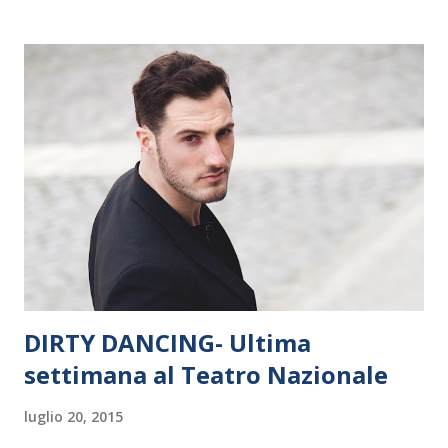
nostre coste il problema degli immigrati, la cantante
italoafricana celebra la vita, la bellezza e il sacro di una
natura e una cultura senza tempo, che appartiene nel
profondo a tutti noi. Il progetto dell' album ha integrato
collaboratori importanti come l’autore Vincenzo Incenzo, il
chitarrista Phil Palmer, la cantautrice australiana Justine
Eltakchi, Fonopoli e Duccio Forzano per il video del
singolo omonimo. Prodotto da Alessandro Colapicchioni e
Lorenzo Sebastianelli (che è anche compositore delle ...
DIRTY DANCING- Ultima
settimana al Teatro Nazionale
luglio 20, 2015