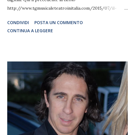
http://www.tgmusicaleteatroinitalia.com/2015/07/il-
primo-album-di-edea-dallafrica.html Per conoscere meglio
CONDIVIDI
POSTA UN COMMENTO
questa giovane e promettente artista, ho avuto il piacere di
CONTINUA A LEGGERE
intervistarla e chiederle qualche curiosità.... Ciao Edea,
molto piacere. Per conoscerti meglio vorrei per prima
cosa farti una domanda. Quando hai capito che avresti
voluto fare la cantante? Hai qualche mito musicale a cui ti
sei ispirata? Ciao! il piacere è il mio! Dunque, ti dirò...
quando ero piccola non avrei mai immaginato che, un
giorno, avrei fatto la cantante! sono sempre stata molto
timida, e non avrei mai creduto che un giorno sarei riuscita
a cantare davanti a qualcuno, sebbene cantare mi piacesse
da sempre! Ed è proprio la prima volta che ho messo piede
su un palco che ho capito che quella era la mia strada:
stranamente non avevo più paura...