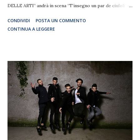
DELLE ARTI” andrà in scena “T’insegno un par de ciufoli” ,
in scena Pino Insegno e Roberto Ciufoli. Tornano insieme
CONDIVIDI
POSTA UN COMMENTO
Pino Insegno e Roberto Ciufoli, coppia di una coppia di
CONTINUA A LEGGERE
coppie dello spettacolo che ha imperversato sui
palcoscenici italiani da oltre trent’anni! I due attori comici
portano in scena pezzi inediti e al meglio del loro
repertorio e dell’avanspettacolo italiano. Una carrellata
irresistibile di gag, monologhi, sketch, in un fuoco di fila di
personaggi e risate, con la preziosa partecipazione di
Federico Perrotta, Vito Ubaldini Veronica Pinelli e la Red's
Band Questa è una replica straordinaria dello spettacolo
dei record, (lo spettacolo che è stato visto da 14.000
spettatori in soli 5 giorni di rappresentazioni al Teatro
Brancaccio di Roma). Lo spettacolo ha anche finalità
benefica a favore dell...