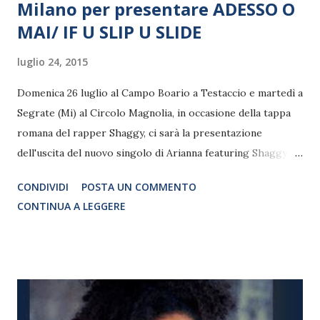
Milano per presentare ADESSO O
MAI/ IF U SLIP U SLIDE
luglio 24, 2015
Domenica 26 luglio al Campo Boario a Testaccio e martedì a
Segrate (Mi) al Circolo Magnolia, in occasione della tappa
romana del rapper Shaggy, ci sarà la presentazione
dell'uscita del nuovo singolo di Arianna featuring Shaggy
"Adesso o mai / If u slip u slide" che punta dritto alle hit
CONDIVIDI
POSTA UN COMMENTO
dell'estate, dopo il tormentone dell'estate 2013 "Sexy
CONTINUA A LEGGERE
People" con Pitbull. Dopo la collaborazione in "Sexy
People", eccoli di nuovo assieme nella nuova hit estiva If U
Slip U Slide è il nuovo singolo di Shaggy in featuring con
Arianna . Un brano orecchiabile, fresco e solare che unisce i
toni bassi e intriganti della voce del cantante giamaicano,
alla potente voce dell'artista italiana. Shaggy torna quindi a