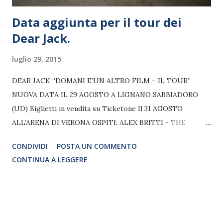
Data aggiunta per il tour dei
Dear Jack.
luglio 29, 2015
DEAR JACK “DOMANI E’UN ALTRO FILM – IL TOUR”
NUOVA DATA IL 29 AGOSTO A LIGNANO SABBIADORO
(UD) Biglietti in vendita su Ticketone Il 31 AGOSTO
ALL’ARENA DI VERONA OSPITI: ALEX BRITTI - THE
KOLORS - BRIGA e con la partecipazione straordinaria di
CONDIVIDI
POSTA UN COMMENTO
KEKKO SILVESTRE Si aggiunge una nuova data al “Domani
CONTINUA A LEGGERE
è un altro film (seconda parte) – il tour” dei Dear Jack,
partito venerdì 3 luglio dalla Cavea dell’Auditorium Parco
della Musica di Roma. La band si esibirà, infatti, sabato 29
agosto all’Arena Alpe Adria di Lignano Sabbiadoro (UD), i
biglietti sono in vendita da oggi su Ticketone. Per la data