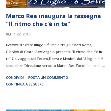
Marco Rea inaugura la rassegna
"Il ritmo che c'è in te"
luglio 22, 2015
Letture d'estate lungo il fiume e tra gli alberi Roma,
Giardini di Castel Sant'Angelo presenta "Il ritmo che c'è in
te" Un viaggio nel Teatro,Danza e Musical. dal 23 luglio al 6
settembre Direzione Artistica Marco Rea Torna lo storico
appuntamento che negli anni ha conquistato e divertito
CONDIVIDI
POSTA UN COMMENTO
romani e turisti nelle notti d’estate all’interno della magica
CONTINUA A LEGGERE
cornice dei giardini di Castel S’Angelo. Arte, danza, Teatro e
Musical si incontreranno sul palco per intrattenere e
divertire. Non mancheranno di certo le novità e gli ospiti
che prenderanno parte alle serate. Cabaret , ballo, Karaoke.