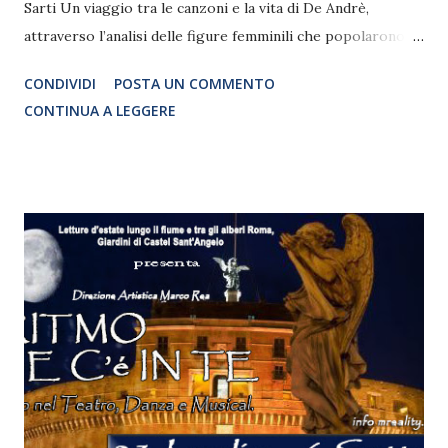
Sarti Un viaggio tra le canzoni e la vita di De Andrè,
attraverso l’analisi delle figure femminili che popolarono le
sue canzoni con Aldo ASCOLESE voce e chitarra Angela
CONDIVIDI
POSTA UN COMMENTO
ZAPOLLA violino, viola, flauto e voce Cristina SARTI ... le
CONTINUA A LEGGERE
donne di Faber con la partecipazione di Roberto
DELLEPIANE pianista Scene e Regia Oscar POZZANA 5
Agosto 2015 Estate Sforzesca – Milano Castello Sforzesco
- Cortile delle Armi Ore 21.00 Aldo Ascolese voce e
chitarra sarà accompagnato da Angela Zapolla,
polistrumentista (violino, viola, chitarra, flauto traverso),
Cristina Sarti (attrice) con la partecipazione di Roberto
Dellepiane (pianista). LACATTIVASTRADA è un racconto
che trasporta lo spettatore tra le ombre della città vecchia,
tra i lampioni del porto e le pieghe di un anima salata, come
il vento di mare che sferza una Genova muta e seducente.
Un racconto ...