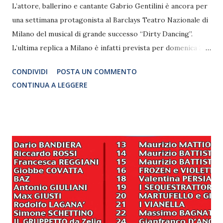
L’attore, ballerino e cantante Gabrio Gentilini è ancora per
una settimana protagonista al Barclays Teatro Nazionale di
Milano del musical di grande successo “Dirty Dancing”.
L’ultima replica a Milano è infatti prevista per domenica 26
luglio. La nuova versione dello show, che ha debuttato lo
CONDIVIDI
POSTA UN COMMENTO
scorso 3 luglio a Milano con nuova regia (di Federico
CONTINUA A LEGGERE
Bellone), nuove coreografie (di Gillian Bruce) e nuove
scenografie (di Roberto Comotti), continua a mietere
grandi successi e riscontro di pubblico e in particolare il
personaggio interpretato da Gabrio, il protagonista
maschile Johnny Castle, è entrato nel cuore dei fan
nell’interpretazione sentita, potente ed autentica resa dal
performer romagnolo. Tra le scene più amate dal pubblico
spicca sicuramente il salto di Gabrio/Johnny in platea con
la celebre presa dell’angelo tra gli spettatori plaudenti ed
entusiasti. Qui il precedente articolo