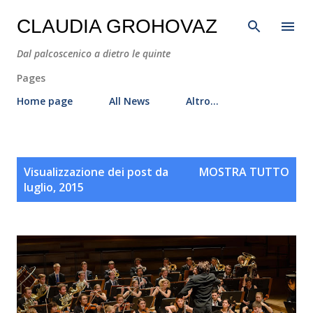
Passa ai contenuti principali
CLAUDIA GROHOVAZ
Dal palcoscenico a dietro le quinte
Pages
Home page
All News
Altro…
P
Visualizzazione dei post da
MOSTRA TUTTO
o
luglio, 2015
s
t