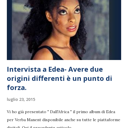
collaborare con l'artista Arianna dopo il brano "Sexy
People" nel quale oltre allo stesso Shaggy predominava la
presenza di Pitbull, tormentone dell'estate 2013, video
cliccatissimo, classificandosi in vetta alla Usa dance chart di
...
Intervista a Edea- Avere due
origini differenti è un punto di
forza.
luglio 23, 2015
Vi ho già presentato " Dall'Africa " il primo album di Edea
per Verba Manent disponibile anche su tutte le piattaforme
digitali. Qui il precedente articolo