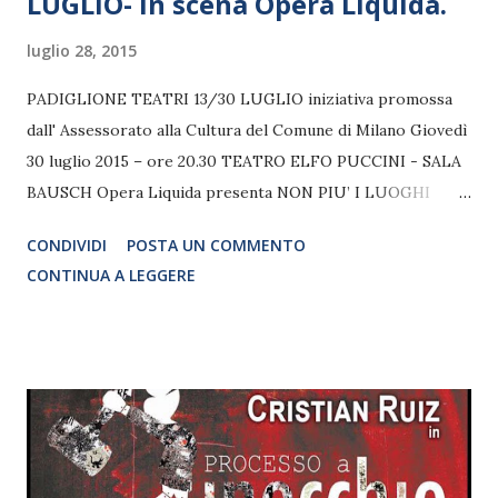
LUGLIO- In scena Opera Liquida.
luglio 28, 2015
PADIGLIONE TEATRI 13/30 LUGLIO iniziativa promossa
dall' Assessorato alla Cultura del Comune di Milano Giovedì
30 luglio 2015 – ore 20.30 TEATRO ELFO PUCCINI - SALA
BAUSCH Opera Liquida presenta NON PIU’ I LUOGHI
DELL’ALTRO con detenuti ed ex detenuti della I Casa di
CONDIVIDI
POSTA UN COMMENTO
Reclusione Milano Opera Montaggio drammaturgico e
CONTINUA A LEGGERE
regia Ivana Trettel Testi dei reclusi, di Akim e da
“Undicesimo comandamento – Uccidi chi non ti ama” di
Elena Mearini. Con Carlo Bussetti, Alfonso Carlino, Orazio
Guagliardo, Vittorio Mantovani, Maria Chiara Signorini,
Alfredo Vatalaro Scenografie e costumi Naba – Nuova
Accademia di Belle Arti Produzione Opera Liquida Un
montaggio degli spettacoli visionari di Opera Liquida. E’ la