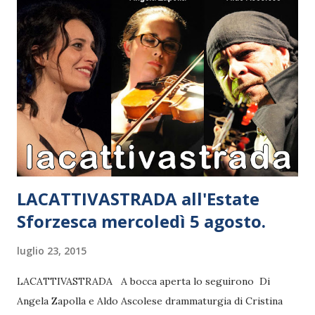
Venegonese. MARIO FARGETTA - Appassionato di musica e
di calcio, comincia a fare il disc jockey durante la prima
adolescenza. A quattordici anni, in seguito alla scomparsa
del padre, prosegue gli studi informatici e svolge il
mestiere di tappezziere. Dopo aver vinto un concorso per
dj nel 1980, lavora per un breve periodo nella radio Super
Antenna di Monza alternandosi anche con la carriera
calcistica; nel 1987 (stagione sportiva 1986-1987) rinuncia
alla maglia di calcia...
LACATTIVASTRADA all'Estate
Sforzesca mercoledì 5 agosto.
luglio 23, 2015
LACATTIVASTRADA A bocca aperta lo seguirono Di
Angela Zapolla e Aldo Ascolese drammaturgia di Cristina