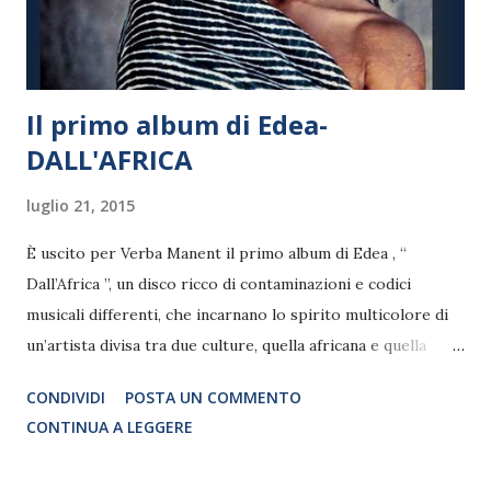
Carli, Asiago (VI), 13 agosto – Villa Bertelli, Forte Dei
Marmi (LU); 14...
Il primo album di Edea-
DALL'AFRICA
luglio 21, 2015
È uscito per Verba Manent il primo album di Edea , “
Dall’Africa ”, un disco ricco di contaminazioni e codici
musicali differenti, che incarnano lo spirito multicolore di
un’artista divisa tra due culture, quella africana e quella
italiana. Il singolo "Dall'Africa" scritto da Vincenzo Incenzo
CONDIVIDI
POSTA UN COMMENTO
e Francesco Arpino è il canto d'amore di Edea verso la sua
CONTINUA A LEGGERE
terra d'origine. In un periodo di forti contrasti
internazionali dove con impeto drammatico arriva sulle