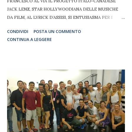
FRANCESCO AL VIA IL PROGETTO ITALO-CANADESE
JACK LENZ, STAR HOLLYWOODIANA DELLE MUSICHE
DA FILM, AL LYRICK D’ASSISI, SI ENTUSIASMA PER I
GIOVANI TALENTI ITALIANI IN LIZZA PER IL RUOLO DI
CONDIVIDI
POSTA UN COMMENTO
CHIARA E FRANCESCO - GIO' DI TONNO E’ NEL CAST
CONTINUA A LEGGERE
CON BRUNELLA PLATANIA E ENRICO D’AMORE Ha preso
il via il nuovo progetto “Il Giullare di Dio”, l'Opera Musicale
Moderna della Produzione Italo Canadese JESTERS
PRODUCTION & PROCACCI ENTERTAINMENTS, che
arriverà nei teatri italiani nella stagione 2016/2017. Nella
prima fase dei provini per giovani talenti, al Teatro Lyrick
di Assisi, straordinaria la presenza di Jack Lenz, autore
delle musiche dello spettacolo. Lenz é un'autorità
internazionale nel campo della musica: ha scritto, eseguito
e prodotto musica per il cinema, la televisione e il teatro.
Attualmente é nelle sale cinematografiche il suo “Left