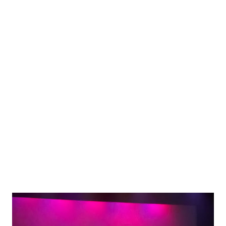
ringraziato commossa tutta la compagnia, il regista, la
produzione e i tecnici, confidando che “questa è la più bella
realizzazione sulle scene della mia storia, apparsa proprio
28 anni fa per la prima volta sugli schermi”. Le prossime
repliche di Dirty Dancing, già verso il sold out, sono: il 6
agosto a Forte dei Marmi, Villa Bertelli; l’8 agosto a
Cattolica, Arena della Regina; il 10 agosto all’Arena di
Verona. E grandissima attesa per la prima volta a Roma, dal
13 novembre, al Gran T...