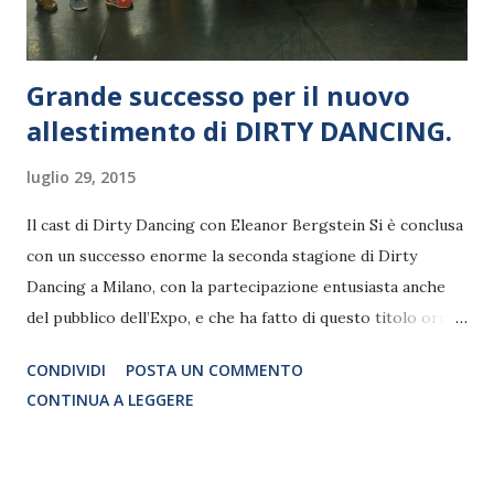
Behind”, il nuovo film con Nicholas Cage, mentre é sua la
colonna sonora di The Passion d...
Grande successo per il nuovo
allestimento di DIRTY DANCING.
luglio 29, 2015
Il cast di Dirty Dancing con Eleanor Bergstein Si è conclusa
con un successo enorme la seconda stagione di Dirty
Dancing a Milano, con la partecipazione entusiasta anche
del pubblico dell’Expo, e che ha fatto di questo titolo ormai
di culto, un grande spettacolo da record in Italia. Ad
CONDIVIDI
POSTA UN COMMENTO
applaudire l’ultima entusiasmante replica milanese, è
CONTINUA A LEGGERE
arrivata direttamente dall’America Eleanor Bergstein ,
autrice del film e dello spettacolo teatrale che continua a
conquistare gli spettatori di tutto il mondo. E ha