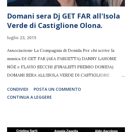
Domani sera Dj GET FAR all'Isola
Verde di Castiglione Olona.
luglio 23, 2015
Associazione La Compagnia di Donida Per chi scrive la
musica DJ GET FAR (AKA FARGETTA) DANNY LAHOME
NÒE e FLAVIO SECCHI (FINALISTI PREMIO DONIDA)
DOMANI SERA ALL’ISOLA VERDE DI CASTIGLIONE
OLONA (VA) Domani sera, venerdì 24 luglio, alle ore 21,
CONDIVIDI
POSTA UN COMMENTO
presso il parchetto de L’Isola Verde di Castiglione Olona
CONTINUA A LEGGERE
(via Antonio Gramsci) il dj GET FAR (aka Fargetta) animerà
la serata insieme a DANNY LAHOME e due ex finalisti del
Premio Donida NOÈ e FLAVIO SECCHI. La serata è
organizzata dall’Associazione La Compagnia di Donida e La