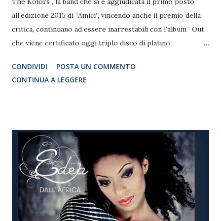
The Kolors , la band che si è aggiudicata il primo posto
all’edizione 2015 di “Amici”, vincendo anche il premio della
critica, continuano ad essere inarrestabili con l’album ‘ Out ’
che viene certificato oggi triplo disco di platino
(FIMI/Gfk) con 150.000 copie vendute, e due mesi in cima
CONDIVIDI
POSTA UN COMMENTO
alla classifica degli album. “Out” è anche il terzo album più
CONTINUA A LEGGERE
venduto in Italia nel 2015, pur essendo uscito solo a
maggio. La hit dei The Kolors, Everytime, è stata inoltre
scelta da Vodafone Italia come colonna sonora per gli spot
dedicati al 4 G con la star internazionale Bruce Willis e
conta 11 milioni e mezzo di visualizzazioni sul canale
YouTube della band. Queste le prossime date del tour
organizzato da F&P Group e partito dieci giorni fa con il
sold out di Roma (tutte le informazioni su www.fepgroup.it
): 22 luglio – Anfiteatro Fonte Mazzola, Peccioli (PI); 25
luglio – Piazza Garibaldi, Cervia (RA); 5 agosto – Piazza