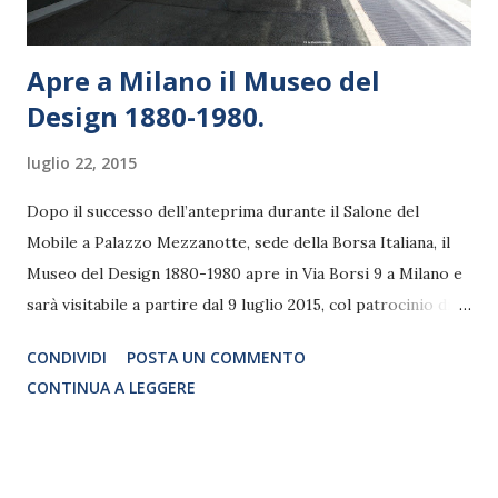
Apre a Milano il Museo del
Design 1880-1980.
luglio 22, 2015
Dopo il successo dell’anteprima durante il Salone del
Mobile a Palazzo Mezzanotte, sede della Borsa Italiana, il
Museo del Design 1880-1980 apre in Via Borsi 9 a Milano e
sarà visitabile a partire dal 9 luglio 2015, col patrocinio di
Expo in Città, del Comune di Milano e di Regione
CONDIVIDI
POSTA UN COMMENTO
Lombardia. Una collezione tra le più importanti d’Europa
CONTINUA A LEGGERE
è alla base del progetto museale ideato e fondato da
Raffaello Biagetti (Firenze 1940 - Ravenna 2008) con
l’obiettivo di raccontare cento anni di storia attraverso i
capolavori dei più grandi maestri della scena del design