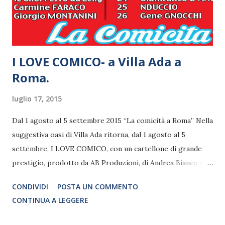
http://www.tgmusicaleteatroinitalia.com/2015/07/gabrio-
gentilini-protagonista-per-la.html Qui la mi...
I LOVE COMICO- a Villa Ada a
Roma.
luglio 17, 2015
Dal 1 agosto al 5 settembre 2015 “La comicità a Roma” Nella
suggestiva oasi di Villa Ada ritorna, dal 1 agosto al 5
settembre, I LOVE COMICO, con un cartellone di grande
prestigio, prodotto da AB Produzioni, di Andrea Bianco e
Fabio Censi. La kermesse, come di consueto, presenta una
CONDIVIDI
POSTA UN COMMENTO
selezione degli spettacoli più esclusivi e originali del
CONTINUA A LEGGERE
panorama comico italiano. Non solo; infatti questa edizione,
visti i tempi e le tendenze, si arricchirà di nuovi momenti