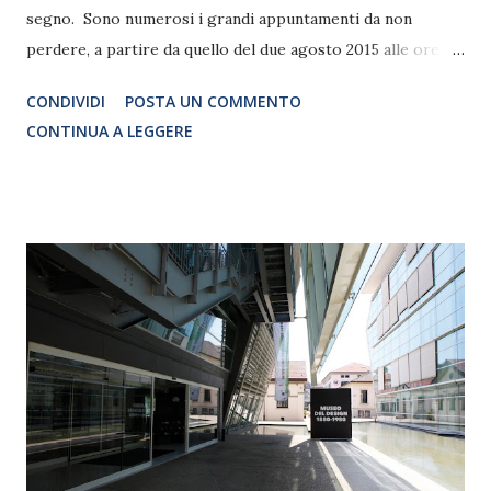
segno. Sono numerosi i grandi appuntamenti da non
perdere, a partire da quello del due agosto 2015 alle ore 22
al "Sand" di Civitavecchia (Rm), in Piazza Betlemme. In scena
CONDIVIDI
POSTA UN COMMENTO
"The Barber Bros. & Friends - A Comedy Improv Show". Per
CONTINUA A LEGGERE
l'occasione, il trio di Improvvisatori teatrali composto da
Fabio Astolfi, Roberto Rotondo e Andrea Campelli con
Special Guest Pamela Losacco e Alessio Granato,
regaleranno uno Show imperdibile e completamente
improvvisato, una "reunion" senza precedenti all'insegna
della grande improvvisazione teatrale dove il pubblico sarà
assoluto protagonista della serata e sarà chiamato a
proporre spunti, parole, emozioni che gli attori in scena
useranno per costruire le loro storie dal nulla, davanti ai
loro occhi. Uno show imperdibile così come imperdibili
sono le lezioni di prova di Improvvisazione teatrale del...