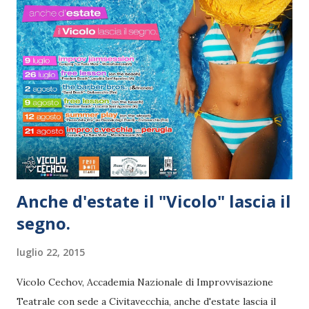
Ma il vero protagonista sarà il pubblico pronto a scendere
in pista con i ritmi del latino americano e della danza. E per
i più piccoli, uno spazio dedicato a loro, attività ricreative
con personale esperto e qualificato della ludoteca La molla
magica. Divertimento per tutti per un ‘Estate con noi. Ad
inaugurare la rassegna, giovedì 23 luglio, sarà il direttore
artistico Marco Rea at...
Anche d'estate il "Vicolo" lascia il
segno.
luglio 22, 2015
Vicolo Cechov, Accademia Nazionale di Improvvisazione
Teatrale con sede a Civitavecchia, anche d'estate lascia il