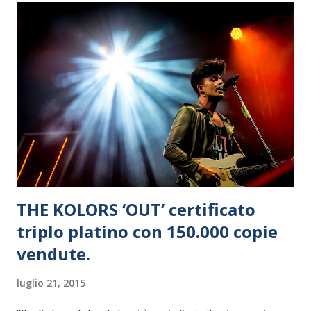
internazionale. Un tesoro fino ad ora sconosciuto,
riportato alla luce da Musei Italiani. Siamo negli anni ’80:
l'impianto curatoriale è affidato a Giovanni Klaus Koenig
che, insieme a Filippo Alison e Giuseppe Chigiotti,
costruisce la collezione creando un percorso fortemente
didattico e coinvolgendo anche personaggi come Gae
Aulenti, Dino Gavina e Piero Castiglioni. Il Museo racconta
la storia dell’arredo dal 1880 al 1980 att...
THE KOLORS ‘OUT’ certificato
triplo platino con 150.000 copie
vendute.
luglio 21, 2015