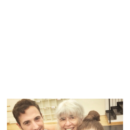
conclusiva del tour estivo, invece, i Dear Jack si esibiranno
nella prestigiosa e suggestiva cornice dell’Arena di Verona,
lunedì 31 agosto. Per l’occasione la band accoglierà grandi
ospiti, in una serata che si annuncia memorabile e che vedrà
salire sul palco Alex Britti, già con i Dear Jack nella prima
data di Roma, The Kolors, Briga e Kekko Silvestre dei
Modà. Queste le prossime date del tour organiz...