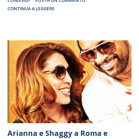
CONDIVIDI
POSTA UN COMMENTO
sera apericena più spettacolo a partire dalle ore 20. POSTI
CONTINUA A LEGGERE
LIMITATI! Venerdì 7 agosto Sport City Via Alvaro del
Portillo (Zona Laurentina/Trigoria/) Roma Info e
prenotazioni 06/5061995 www.sportcityroma.it
Arianna e Shaggy a Roma e