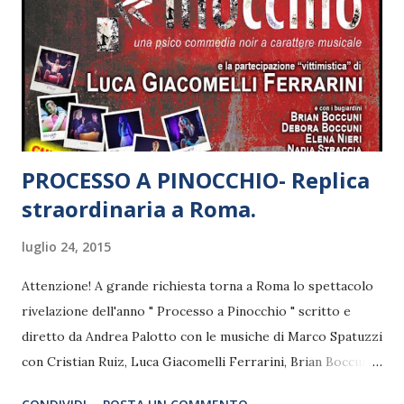
nostra storia, quella di uno dei nostri attori, uno qualunque,
una narrazione che, dal crash emotivo de “Le meccaniche
dell’anima”, attraversa l’“Istituto semplificatore” che mette
in coma vegetativo i detenuti, arriva alle “Anime
cosmetiche”, il carcere con tutti i suoi servizi. Racconta ...
PROCESSO A PINOCCHIO- Replica
straordinaria a Roma.
luglio 24, 2015
Attenzione! A grande richiesta torna a Roma lo spettacolo
rivelazione dell'anno " Processo a Pinocchio " scritto e
diretto da Andrea Palotto con le musiche di Marco Spatuzzi
con Cristian Ruiz, Luca Giacomelli Ferrarini, Brian Boccuni,
Debora Boccuni, Elena Nieri e Nadia Straccia. Solo per una