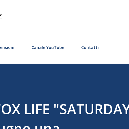
Passa ai contenuti principali
Z
ensioni
Canale YouTube
Contatti
FOX LIFE "SATURDA
iugno una