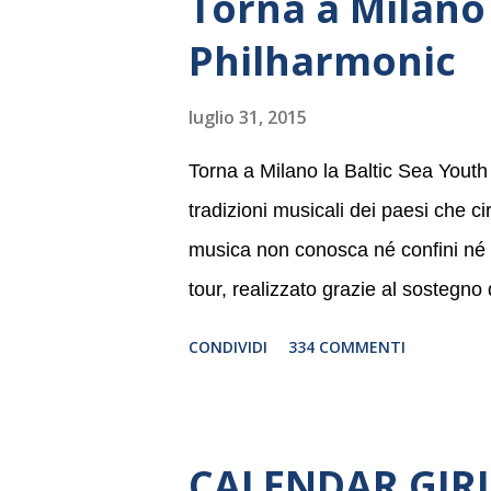
Torna a Milano 
Philharmonic
luglio 31, 2015
Torna a Milano la Baltic Sea Youth
tradizioni musicali dei paesi che c
musica non conosca né confini né li
tour, realizzato grazie al sostegno
Germania, e toccherà, in dieci giorni
CONDIVIDI
334 COMMENTI
Danimarca e Polonia. In Italia la B
settembre nel suggestivo contesto 
dell’Associazione Musicale ArteViv
CALENDAR GIRLS
Filarmonico per il festival “Settem