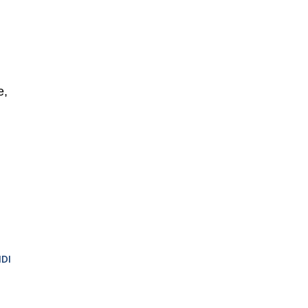
i
e,
DI