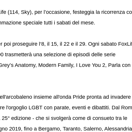
fe (114, Sky), per l’occasione, festeggia la ricorrenza c
zione speciale tutti i sabati del mese.
 poi proseguire l‘8, il 15, il 22 e il 29. Ogni sabato FoxLi
00 trasmetterà una selezione di episodi delle serie
 Grey’s Anatomy, Modern Family, I Love You 2, Parla con
 dell'arcobaleno insieme all'onda Pride pronta ad invadere
are l'orgoglio LGBT con parate, eventi e dibattiti. Dal Ro
a 25° edizione - che si svolgerà come di consueto tra le
ugno 2019, fino a Bergamo, Taranto, Salerno, Alessandria