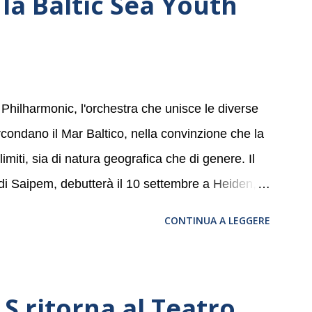
la Baltic Sea Youth
 Philharmonic, l'orchestra che unisce le diverse
ircondano il Mar Baltico, nella convinzione che la
miti, sia di natura geografica che di genere. Il
 di Saipem, debutterà il 10 settembre a Heiden, in
, nove differenti città in Svizzera, Italia,
CONTINUA A LEGGERE
altic Sea Youth Philharmonic sarà a Milano il 14
della Basilica di Santa Maria delle Grazie, ospite
a, e a Verona il 15 settembre al Teatro
 ritorna al Teatro
bre dell’Accademia” dove si esibirà per il secondo