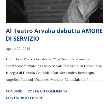
Al Teatro Arvalia debutta AMORE
DI SERVIZIO
aprile 22, 2016
Debutta al Teatro Arvalia dal 21 al 24 aprile il nuovo
spettacolo firmato da Fabio Salvati “Amore di servizio” con
la regia di Daniela Coppola. Con Alessandro Bevilacqua,
Angelica Addessi, Vincenzo Marano, Elena Salvati, Emiliano
Pandolfi, Ilario Crudetti, Roberto Cata. Al centro dello
CONDIVIDI
POSTA UN COMMENTO
spettacolo una vicenda di passione e ideali, di tradimenti e
CONTINUA A LEGGERE
complotti. L’azione ha luogo a Roma in due tempi diversi,
distanti otto anni l’uno dall’altro.