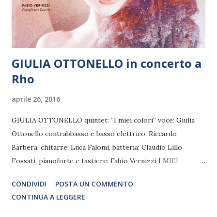
GIULIA OTTONELLO in concerto a
Rho
aprile 26, 2016
GIULIA OTTONELLO quintet: “I miei colori” voce: Giulia
Ottonello contrabbasso e basso elettrico: Riccardo
Barbera, chitarre: Luca Falomi, batteria: Claudio Lillo
Fossati, pianoforte e tastiere: Fabio Vernizzi I MIEI
COLORI è un concerto entusiasmante, ricco di fusioni
CONDIVIDI
POSTA UN COMMENTO
musicali che non trovano confini di genere. Un ponte che
CONTINUA A LEGGERE
collega i primi anni di carriera di Giulia come interprete, a
nuove dimensioni ed esperienze musicali. Si passa dal