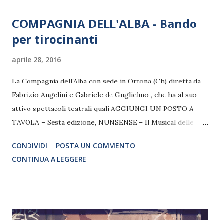
COMPAGNIA DELL'ALBA - Bando
per tirocinanti
aprile 28, 2016
La Compagnia dell’Alba con sede in Ortona (Ch) diretta da
Fabrizio Angelini e Gabriele de Guglielmo , che ha al suo
attivo spettacoli teatrali quali AGGIUNGI UN POSTO A
TAVOLA – Sesta edizione, NUNSENSE – Il Musical delle
Suore!, TUTTI INSIEME APPASSIONATAMENTE ecc., è alla
CONDIVIDI
POSTA UN COMMENTO
ricerca di collaboratori da inquadrare nella propria
CONTINUA A LEGGERE
struttura organizzativa. In particolare, si ricercano
tirocinanti in qualità di Assistenti alla Produzione,
corrispondenti alle caratteristiche indicate nel bando
“PROGRAMMA INTEGRATO GIOVANI ABRUZZO 30+”.