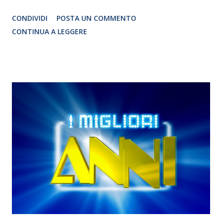
registico scritto e diretto da Giancarlo Nicoletti, e portato
CONDIVIDI
POSTA UN COMMENTO
in scena da Planet Arts Collettivo Teatrale. Già
CONTINUA A LEGGERE
rappresentati a Roma e nelle maggiori città italiane, i tre
lavori della Trilogia (#salvobuonfine”, “Festa della
Repubblica” e “Kensington Gardens”) hanno riscosso un
notevole successo di pubblico e critica, e ottenuto
numerosi riconoscimenti, fra cui la Selezione Premio
“Dante Cappelletti”, il Premio di Drammaturgia Nazionale
“DO.IT”, il Premio Speciale Drammaturgia “Oltreparola
2015”, e ancora le fasi finali di “Stazioni d’Emergenza –
Galleria Toledo” e del “Premio Teatro Traiano”. I testi della
Trilogia, inoltre, sono stati pubblicati nella collana “Le
Nebulose - Teatro” di ChiPiùNeArt Edizioni.