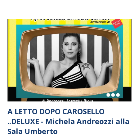
musical al jazz, da brani inediti a cover storiche riproposte
in alcuni casi, anche con un pò di ironia che non guasta mai.
Un viaggio variopinto ed intenso che Giulia percorrerà con
musicisti altrettanto versatili e di straordinario valore.
A LETTO DOPO CAROSELLO
..DELUXE - Michela Andreozzi alla
Sala Umberto