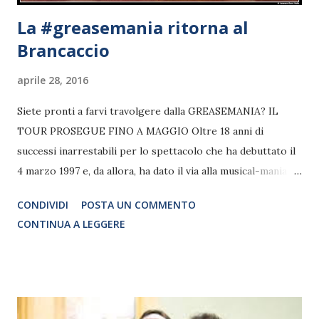
La #greasemania ritorna al
Brancaccio
aprile 28, 2016
Siete pronti a farvi travolgere dalla GREASEMANIA? IL
TOUR PROSEGUE FINO A MAGGIO Oltre 18 anni di
successi inarrestabili per lo spettacolo che ha debuttato il
4 marzo 1997 e, da allora, ha dato il via alla musical-mania in
Italia. GREASE, il musical dei record prodotto da
CONDIVIDI
POSTA UN COMMENTO
Compagnia della Rancia con la regia di Saverio Marconi, con
CONTINUA A LEGGERE
più di 1.600.000 spettatori all’attivo, torna a grande in tour
in tutta Italia fino a maggio.