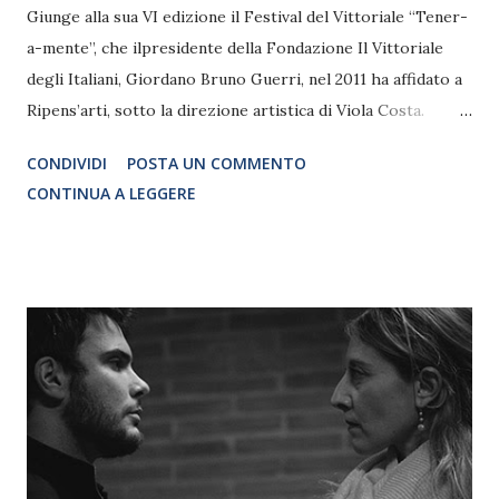
Giunge alla sua VI edizione il Festival del Vittoriale “Tener-
a-mente”, che ilpresidente della Fondazione Il Vittoriale
degli Italiani, Giordano Bruno Guerri, nel 2011 ha affidato a
Ripens’arti, sotto la direzione artistica di Viola Costa.
Aspettando Tener-a-mente, il 24 giugno l'auditorium del
CONDIVIDI
POSTA UN COMMENTO
Vittoriale - nato negli anni '30 per volere di d'Annunzio
CONTINUA A LEGGERE
come uno dei primi cinema privati in Italia - per una sera
tornerà alla sua antica vocazione ospitando, come
anteprima del Festival, la proiezione di Urge, di e con
Alessandro Bergonzoni per la regia di Riccardo Rodolfi. Il
film, in distribuzione nelle sale italiane da marzo 2016
ma non passato da Brescia, nasce come trasposizione
cinematografica dell'omonimo spettacolo teatrale, che dal
2010 al 2013 si sviluppò in oltre 200 repliche in tutta Italia,
Svizzera, Germania e Spagna, andando in scena proprio sul
palco dell’anfiteatro del Vittoriale nel luglio 2011.