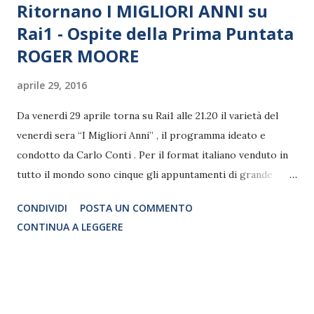
Ritornano I MIGLIORI ANNI su
Rai1 - Ospite della Prima Puntata
ROGER MOORE
aprile 29, 2016
Da venerdì 29 aprile torna su Rai1 alle 21.20 il varietà del
venerdì sera “I Migliori Anni” , il programma ideato e
condotto da Carlo Conti . Per il format italiano venduto in
tutto il mondo sono cinque gli appuntamenti di grande
spettacolo per giocare con la memoria e rivivere le pagine
CONDIVIDI
POSTA UN COMMENTO
più belle della nostra storia attraverso la musica, il cinema,
CONTINUA A LEGGERE
la televisione, le curiosità, i volti amati e quelli dimenticati
di oltre mezzo secolo di costume e cronaca del nostro
Paese. Al fianco di Carlo Conti, in questa nuova edizione, la
cantante Anna Tatangelo che in ogni puntata omaggerà
un’icona della musica internazionale interpretando un