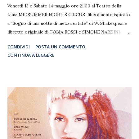
Venerdì 13 e Sabato 14 maggio ore 21.00 al Teatro della
Luna MIDSUMMER NIGHT’S CIRCUS liberamente ispirato
a ”Sogno di una notte di mezza estate” di W. Shakespeare
libretto originale di TOBIA ROSSI e SIMONE NARDINI
musiche e liriche di ANTONIO TORELLA direzione artistica
CONDIVIDI
POSTA UN COMMENTO
SIMONE NARDINI regia di MARCO S. BELLOCCHIO
CONTINUA A LEGGERE
coreografia di STEFANO BONTEMPI direzione canora di
ELEONORA MOSCA scena e costumi SIMONE NARDINI
acrobatica a cura di GABRIELLA CROSIGNANI Trucchi ed
effetti di LUCA LACONI realizzati dagli allievi BCM Luci di
FRANCESCO VIGNATI Con la partecipazione straordinaria
di MICHEL ALTIERI nel ruolo di Oberon SIMONA
SAMARELLI nel ruolo di Titania PIETRO PIGNATELLI nel
ruolo di Egeo GiOVANNI ABBRACCIAVENTO nel ruolo di
Lisandro Affiancati sulla scena da un copioso cast di 40
performer