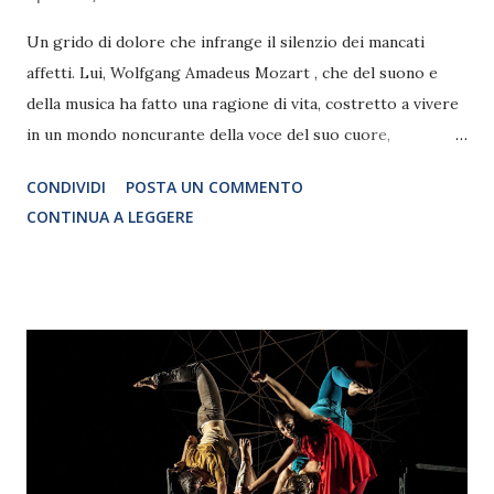
Un grido di dolore che infrange il silenzio dei mancati
affetti. Lui, Wolfgang Amadeus Mozart , che del suono e
della musica ha fatto una ragione di vita, costretto a vivere
in un mondo noncurante della voce del suo cuore,
volutamente distratto, colpevolmente interessato più al
CONDIVIDI
POSTA UN COMMENTO
personaggio che alla persona. Un grido di dolore che
CONTINUA A LEGGERE
attraversa tre secoli e arriva al Teatro Marconi come un
dito puntato, dritto al petto degli spettatori.