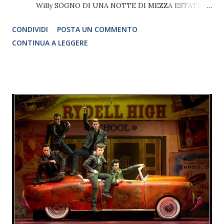
Willy SOGNO DI UNA NOTTE DI MEZZA ESTATE IL
MUSICAL It's a Kind of Magic Teatro Lauro Rossi, 27
CONDIVIDI
POSTA UN COMMENTO
Maggio 2016, h.20,30 Rivisitazione del capolavoro
CONTINUA A LEGGERE
shakespeariano attualizzato in chiave moderna versione
musical con l’inserimento dei più famosi brani pop
internazionali degli anni ’80