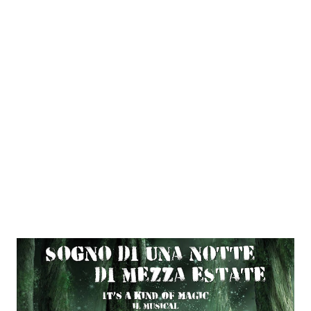
medley di canzoni e il comico Ubaldo Pantan i, sul
palcoscenico de I Migliori Anni con le sue esilaranti
imitazioni. La formula vincente del programma di Rai1 è
l’emozionante sfida tra i decenni italiani, dagli anni ‘60 ai ‘90,
protagonisti assoluti del varietà tra i più amati dal grande
pubblico televisivo. A scegliere il decennio più affascinante
sarà...