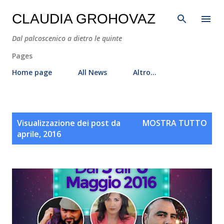
Passa ai contenuti principali
CLAUDIA GROHOVAZ
Dal palcoscenico a dietro le quinte
Pages
Home page
All News
Altro…
P
Visualizzazione dei post da
MOSTRA TUTTO
o
aprile, 2016
s
t