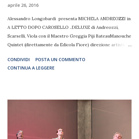
aprile 26, 2016
Alessandro Longobardi presenta MICHELA ANDREOZZI in
A LETTO DOPO CAROSELLO ..DELUXE di Andreozzi,
Scarselli, Viola con il Maestro Greggia Piji BateauManouche
Quintet (direttamente da Edicola Fiore) direzione artistica
di Massimiliano Vado regia di Paola Tiziana Cruciani Dal 3
CONDIVIDI
POSTA UN COMMENTO
al 22 maggio
CONTINUA A LEGGERE