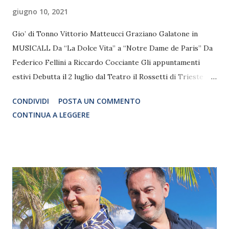
giugno 10, 2021
Gio’ di Tonno Vittorio Matteucci Graziano Galatone in
MUSICALL Da “La Dolce Vita” a “Notre Dame de Paris” Da
Federico Fellini a Riccardo Cocciante Gli appuntamenti
estivi Debutta il 2 luglio dal Teatro il Rossetti di Trieste
MUSICALL , il concerto che raccoglie il meglio del musical
CONDIVIDI
POSTA UN COMMENTO
e delle colonne sonore di tutti i tempi. Un progetto che
CONTINUA A LEGGERE
questa estate approderà nelle migliori località italiane, un
ideale fil rouge che unisce pubblico, arte e spettacolo
all’insegna dell’aggregazione e della condivisione, ideale
per l’estate 2021, l’estate della ripartenza. Uno spettacolo
con il quale Giò Di Tonno, Vittorio Matteucci e Graziano
Galatone fondono melodie e musica, interpretando a modo
loro le colonne sonore che hanno reso immortali i film e le
opere di grandi registi e grandi compositori. Così, come in