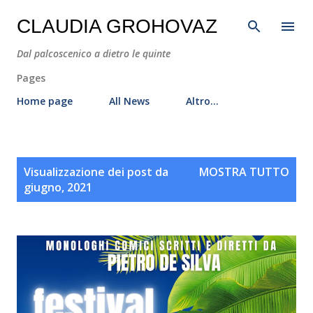
Passa ai contenuti principali
CLAUDIA GROHOVAZ
Dal palcoscenico a dietro le quinte
Pages
Home page
All News
Altro…
P
Visualizzazione dei post da
MOSTRA TUTTO
o
giugno, 2021
s
t