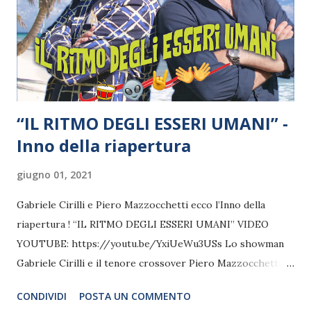
un grande zapping musicale, si passa dalle atmosfere di
WEST SIDE STORY a quelle di MOULIN ROUGE, da quelle
de IL POSTINO a quelle di RO...
“IL RITMO DEGLI ESSERI UMANI” -
Inno della riapertura
giugno 01, 2021
Gabriele Cirilli e Piero Mazzocchetti ecco l’Inno della
riapertura ! “IL RITMO DEGLI ESSERI UMANI” VIDEO
YOUTUBE: https://youtu.be/YxiUeWu3USs Lo showman
Gabriele Cirilli e il tenore crossover Piero Mazzocchetti
presentano un nuovo singolo musicale: “Il ritmo degli
CONDIVIDI
POSTA UN COMMENTO
esseri umani”. Il brano, dal dichiarato sapore estivo, è un