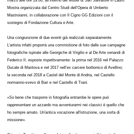
marzo alle ore 19.00, all’interno dei Musei di San Salvatore in Lauro.
Mostra organizzata dal Centro Studi dell’Opera di Umberto
Mastroianni, in collaborazione con Il Cigno GG Edizioni con il
sostegno di Fondazione Cultura e Arte.
Una congiunzione di due eventi già realizzati separatamente.
L’artista infatti proporrà una commistione di foto dalle sue campagne
fotografiche ispirate alle Georgiche di Virgilio e al De Arte venandi di
Federico II, esposte rispettivamente: la prima nel 2016 nel Palazzo
Ducale di Mantova e nel 2017 nell’ex carcere borbonico di Avellino;
la seconda nel 2018 a Castel del Monte di Andria, nel Castello
normanno-svevo di Bari e nel Castello di Trani.
«So bene che trasporre in fotografia entrambe le opere può
rappresentare un azzardo ma avventurarmi nei classici è quello che
ho sempre amato. Un'antica vocazione all'istruzione, una sorta di
missione».