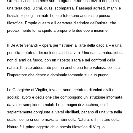
Ortensio Zecchino nelle sue fotografie ritrae una civiltà contadina,
una terra degli ultimi, quasi scomparsa. Paesaggi agresti, marini e
fluviali. E poi gli animali. Le loro foto sono anch’esse poesia
filosofica. Proprio questo è il carattere distintivo dell'artista, che
probabilmente lo ha spinto a proporre le due opere insieme.
Il De Arte venandi – opera per “istruire” all’arte della caccia – è una
perfetta metafora dei ruoli sociali della vita. Una caccia naturalistica,
non di armi da fuoco, con un rispetto sacrale nei confronti della
natura. Il falco addestrato poi, ha anche una forte valenza politica:
l’imperatore che riesce a dominarlo tornando sul suo pugno.
Le Georgiche di Virgilio, invece, sono metafora di valori civili e
sociali: lavoro e dedizione che compongono un’istruzione informata
da valori semplici ma nobili. Le immagini di Zecchino, così
sapientemente congiunte ai versi virgiliani, parlano di una vita nella
quale l’uomo si conformava ai ritmi della Natura, e il mistero della
Natura è il primo oggetto della poesia filosofica di Virgilio.