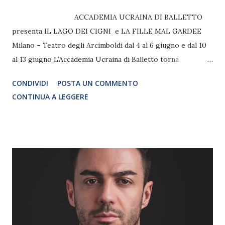
ACCADEMIA UCRAINA DI BALLETTO
presenta IL LAGO DEI CIGNI e LA FILLE MAL GARDEE
Milano – Teatro degli Arcimboldi dal 4 al 6 giugno e dal 10
al 13 giugno L’Accademia Ucraina di Balletto torna
finalmente in scena a partire dal 4 giugno 2021 e lo fa al
CONDIVIDI
POSTA UN COMMENTO
Teatro degli Arcimboldi con IL LAGO DEI CIGNI e LA
CONTINUA A LEGGERE
FILLE MAL GARDEE, previsti inizialmente per il marzo
2020. I “cigni”, che hanno studiato quest’anno nella loro
sede storica di via Quadronno, ma anche nelle sale del
Teatro degli Arcimboldi, grazie alla collaborazione nata tra
il teatro e l’Accademia, desideravano ardentemente risalire
sul palco. Nonostante le disposizioni governative
permettano una capienza massima di 500 persone in sala, in
accordo con la direzione del teatro, si è deciso di tornare
in scena, aumentando il numero delle date, per dare la