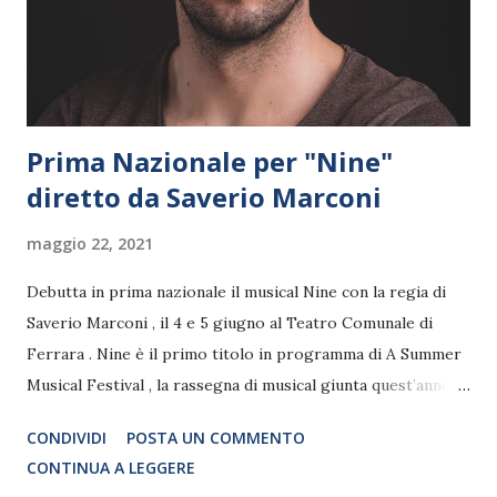
possibilità al maggior numero possibile di spettatori di
assis...
Prima Nazionale per "Nine"
diretto da Saverio Marconi
maggio 22, 2021
Debutta in prima nazionale il musical Nine con la regia di
Saverio Marconi , il 4 e 5 giugno al Teatro Comunale di
Ferrara . Nine è il primo titolo in programma di A Summer
Musical Festival , la rassegna di musical giunta quest’anno
alla IX edizione organizzata dalla BSMT di Bologna con la
CONDIVIDI
POSTA UN COMMENTO
Direzione Artistica di Shawna Farrell. Il musical, ispirato al
CONTINUA A LEGGERE
capolavoro 8 1/2, di Federico Fellini, debutta per la prima