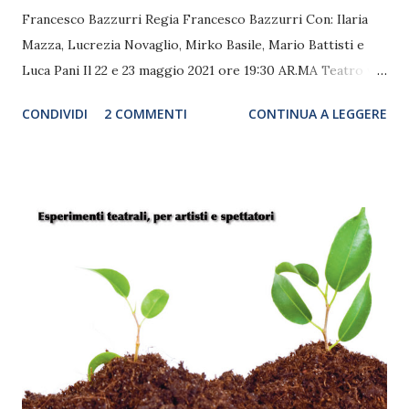
Francesco Bazzurri Regia Francesco Bazzurri Con: Ilaria
Mazza, Lucrezia Novaglio, Mirko Basile, Mario Battisti e
Luca Pani Il 22 e 23 maggio 2021 ore 19:30 AR.MA Teatro via
Ruggero di Lauria 22 - Roma La Compagnia Sipario7
CONDIVIDI
2 COMMENTI
CONTINUA A LEGGERE
ritorna in scena con un doppio spettacolo in dialetto
romanesco Fora er Cortello e La Repubbrica de le Bestie.
In scena, il 22 e 23 maggio alle ore 19.30, diretti da
Francesco Bazzurri, Ilaria Mazza, Lucrezia Novaglio, Mirko
Basile, Mario Battisti e Luca Pani. Fora er Cortello,
racconta l'epopea dei bulli romani di inizio '900. I bulli
erano uomini d’onore della vecchia Roma, forti come tori,
spavaldi e fieri ma soprattutto facili di coltello. Bastava una
parola detta male, uno sguardo storto o il disonore di
reggere “l’ormo” al gioco della “passatella” che subito gli
animi si infiammavano e sentivi questa frase “Fora er
cortello!” Allora iniziava il duello in cui ci scappava o il