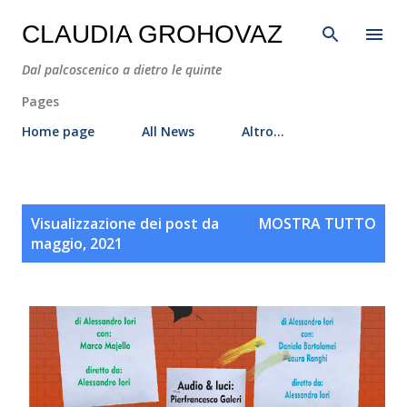
Passa ai contenuti principali
CLAUDIA GROHOVAZ
Dal palcoscenico a dietro le quinte
Pages
Home page
All News
Altro…
P
Visualizzazione dei post da
MOSTRA TUTTO
o
maggio, 2021
s
t