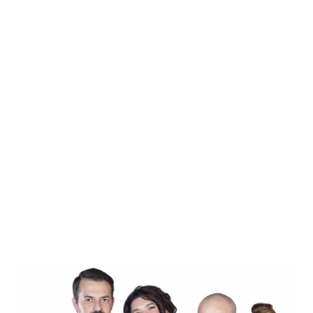
socialità. MA IN PRATICA In pratica apriamo il Teatro
alle compagnie e ai singoli artisti che, dopo mesi di
elaborazione di nuovi contenuti, vogliano finalmente...