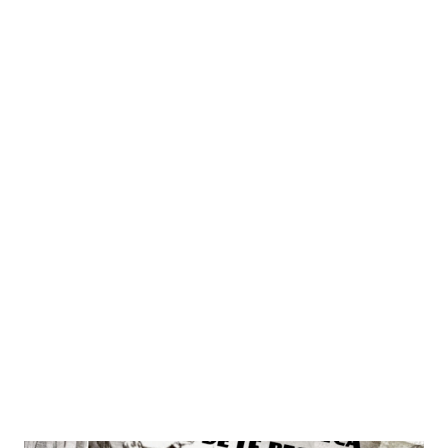
volta in Italia a firma di Saverio Marconi che lo aveva già
diretto con successo a Parigi nel 1997 presso le Folies
Bergère con un cast internazionale. Nine è una co-
produzione di BSMT Productions e Fondazione Teatro
Comunale di Ferrara, con la Direzione Vocale di Shawna
Farrell, le coreografie di Gillian Bruce e Orchestra Città di
Ferrara diretta dal Maestro Lorenzo Bizzarri. Lo
spettacolo proseguirà la tournée a Bologna dal 10 al 12
giugno presso BOAT-Bologna Open Air Theatre , a Reggio
Emilia il 18 e 19 giugno al Teatro Valli. Protagonista nel
ruolo di Guido, Filippo Strocchi...