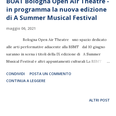
BOAT Bologna Open Air Theatre -
in programma la nuova edizione
di A Summer Musical Festival
maggio 06, 2021
Bologna Open Air Theatre uno spazio dedicato
alle arti performative adiacente alla BSMT dal 10 giugno
saranno in scena i titoli della IX edizione di A Summer
Musical Festival e altri appuntamenti culturali La BSMT
inaugura BOAT – Bologna Open Air Theatre un nuovo
CONDIVIDI
POSTA UN COMMENTO
spazio all’aperto, nell’area ex Sabiem, a pochi passi dalla
CONTINUA A LEGGERE
sede dell’Accademia diretta da Shawna Farrell. BOAT si
propone di essere un contenitore artistico in cui saranno
proposti, oltre al consueto A Summer Musical Festival,
ALTRI POST
concerti, danza, iniziative per bambini e famiglie e molte
altre attività culturali. Il progetto si inserisce nel disegno