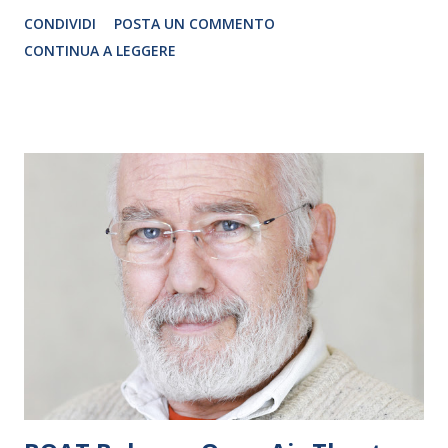
allegria, melodia e spensieratezza. Un bentornato al
CONDIVIDI
POSTA UN COMMENTO
pubblico, un premio alla resilienza, una festa per lo
CONTINUA A LEGGERE
spettacolo dal vivo, un saluto spensierato alla primavera e
un degno preludio a un’estate intensa di divertimento e
cultura a tutto tondo… Vuole essere un po’ tutto questo la
tre giorni in musical, in programma dal 28 al 30 maggio al
Teatro Martinitt. E intanto fuori fervono i preparativi per
allestire l’Arena Milano Est (inaugurazione il 10 giugno)…
TOMORROW MORNING – Domani Ti Sposo… Domani Ti
Lascio! è una commedia musicale inglese del compositore e
autore Laurence Mark Wythe, che ha debuttato a Londra
nel 2006. Il successo di pubblico e critica è stato clamoroso
e lo spettacolo si è subito spostato in America dove, nel
2009, viene premiat...