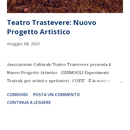
morto o qualcuno che con una ...
Teatro Trastevere: Nuovo
Progetto Artistico
maggio 08, 2021
Associazione Culturale Teatro Trastevere presenta il
Nuovo Progetto Artistico GERMOGLI Esperimenti
Teatrali, per artisti e spettatori COS'E' È la nostra
personale risposta alla riapertura delle strutture teatrali a
CONDIVIDI
POSTA UN COMMENTO
ridosso della stagione estiva. Un percorso di RICERCA, sia
CONTINUA A LEGGERE
del Teatro Trastevere che degli artisti coinvolti, per
riabituare gli spettatori a frequentare gli spazi di
condivisione artistica, riabbracciandoci, seppur
simbolicamente, attraverso l'arte, portatrice di sana