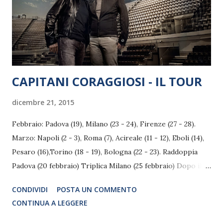
"Newsies". E ovviamente non manca la musica con le canzoni
dello Zecchino d’Oro, "Cavoli a Meren...
CAPITANI CORAGGIOSI - IL TOUR
dicembre 21, 2015
Febbraio: Padova (19), Milano (23 - 24), Firenze (27 - 28).
Marzo: Napoli (2 - 3), Roma (7), Acireale (11 - 12), Eboli (14),
Pesaro (16),Torino (18 - 19), Bologna (22 - 23). Raddoppia
Padova (20 febbraio) Triplica Milano (25 febbraio) Dopo il
clamoroso successo dei dodici eventi di settembre,
CONDIVIDI
POSTA UN COMMENTO
nell'Arena Centrale del Foro Italico di Roma e delle due
CONTINUA A LEGGERE
trionfali serate in diretta tv del 6 e 7 ottobre, su RaiUno, a
grandissima richiesta e chiamata, i "Capitani Coraggiosi" -