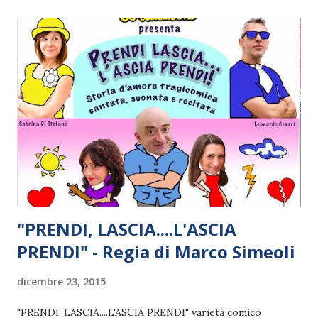
Stefano Pedullà, Mauro Arnò, Gabriele Tosi, Luca Di Maulo
Anna dei sentieri di Simone Oliva e Cristian Cattini
Casanova di Anna Hurkmans e Raffaele Paglione Cookies di
Lorenzo Vacchi e Stefano Bonsi Divina Commedia di
Antonio Spaziano Dorian Live di Alessandro Oliver
Dorothy e il regno di Oz di Maurizio Brandalese, Valentina
Paiano, Alessandro Chiodini, Stefano Rossi Galileo Opera
Prog di Raimondo Di Cicco I Il Giudi...
"PRENDI, LASCIA....L'ASCIA
PRENDI" - Regia di Marco Simeoli
dicembre 23, 2015
"PRENDI, LASCIA....L'ASCIA PRENDI" varietà comico