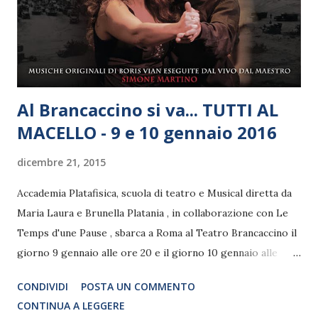
al piano dal maestro Antonello Cascone. A impreziosire la
scena, per tutta la durata dello spettacolo, una scultura del
Maestro Lello Esposito. Alla fine dell...
Al Brancaccino si va... TUTTI AL
MACELLO - 9 e 10 gennaio 2016
dicembre 21, 2015
Accademia Platafisica, scuola di teatro e Musical diretta da
Maria Laura e Brunella Platania , in collaborazione con Le
Temps d'une Pause , sbarca a Roma al Teatro Brancaccino il
giorno 9 gennaio alle ore 20 e il giorno 10 gennaio alle
ore17,30 con l'ultimo regalo della stagione natalizia: "Tutti
CONDIVIDI
POSTA UN COMMENTO
al macello" di Boris Vian una serata di divertente,
CONTINUA A LEGGERE
scintillante teatro canzone con la partecipazione