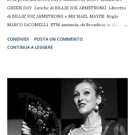
GREEN DAY Liriche di BILLIE JOE ARMSTRONG Libretto
di BILLIE JOE ARMSTRONG e MICHAEL MAYER Regia
MARCO IACOMELLI STM annuncia, da Broadway in Italia,
AMERICAN IDIOT: l’esplosiva rock opera dei Green Day
CONDIVIDI
POSTA UN COMMENTO
vincitrice di due Tony Award®. Lo spettacolo porta in
CONTINUA A LEGGERE
scena la musica dei Green Day con le liriche del suo
frontman Billie Joe Armstrong, e il libretto di Billie Joe
Armstrong e Michael Mayer. AMERICAN IDIOT è la storia
di tre amici d'infanzia, ognuno alla ricerca di un senso e di
un posto nel mondo dopo gli eventi dell'11 settembre.
Vincitore di due Tony Awards® e vincitore del Grammy
come Best Musical Show Album nel 2010, AMERICAN IDIOT
ha debuttato al Berkeley Repertory Theatre nel settembre
2009, diventando uno spettacolo di successo acclamato dal
pubblico di Broadway nell'aprile 2010. Alcune delle canzoni
di successo dello spettacolo sono "Boulevard of Broken