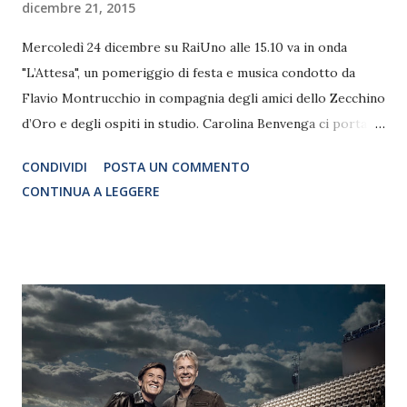
dicembre 21, 2015
Mercoledì 24 dicembre su RaiUno alle 15.10 va in onda
"L’Attesa", un pomeriggio di festa e musica condotto da
Flavio Montrucchio in compagnia degli amici dello Zecchino
d’Oro e degli ospiti in studio. Carolina Benvenga ci porta,
tra mercatini e luci colorate, nella Basilica di Santo Stefano
CONDIVIDI
POSTA UN COMMENTO
di Bologna, a conoscere il più antico presepio al mondo
CONTINUA A LEGGERE
composto da statue a tutto tondo, per farci vivere la magia
del Natale della tradizione. Si va alla scoperta del Natale
2.0, invece, con Carolina Rey che ci regala una sorpresa
tutta tecnologica per un Natale sempre al passo con i
tempi, un’incursione in una scuola di Bologna in cui i
biglietti di auguri si spediscono online, e un collegamento
speciale per festeggiare con chi sta dall’altra parte del
mondo. Il tutto condito dalla simpatia di Gianni Ippoliti e da
momenti di esibizioni spettacolari con gli artisti del musical