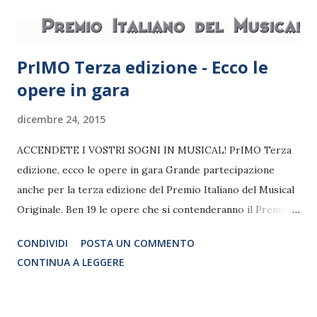
surreale e diverte...
PrIMO Terza edizione - Ecco le
opere in gara
dicembre 24, 2015
ACCENDETE I VOSTRI SOGNI IN MUSICAL! PrIMO Terza
edizione, ecco le opere in gara Grande partecipazione
anche per la terza edizione del Premio Italiano del Musical
Originale. Ben 19 le opere che si contenderanno il Premio
della Critica e verranno valutate per l’eventuale Menzione
CONDIVIDI
POSTA UN COMMENTO
Speciale di Saverio Marconi. Sette infine verranno scelte
CONTINUA A LEGGERE
dalla Giuria di Qualità per partecipare al voto on-line che
decreterà il vincitore 2016. Ecco le opere in gara: Alice di
Leonardo Abbate e Ilaria Fontana Amleto , alba di sangue di