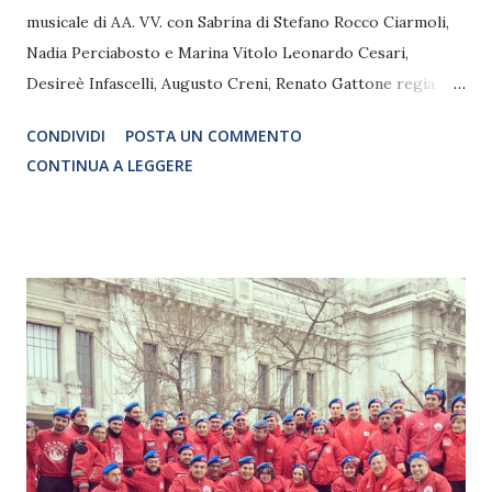
musicale di AA. VV. con Sabrina di Stefano Rocco Ciarmoli,
Nadia Perciabosto e Marina Vitolo Leonardo Cesari,
Desireè Infascelli, Augusto Creni, Renato Gattone regia
Marco Simeoli LIAN CLUB Lungotevere dei Mellini 7
CONDIVIDI
POSTA UN COMMENTO
Ormeggiato sotto Ponte Cavour IL 27 DICEMBRE 2015
CONTINUA A LEGGERE
Cosa succede se un quartetto jazz, una cantautrice, due
attrici folli, un comico televisivo si uniscono e iniziano a
dire la loro sull'amore e le relazioni? Prendi, lascia...l'ascia
prendi è il titolo dello spettacolo, diretto da Marco Simeoli,
che il 27 dicembre sarà in scena al Lian Club di Roma. Sul
palco oltre a Sabrina di Stefano, cantautrice romana, si
esibiranno Leonardo Cesari, percussioni, Desireè Infascelli
alla fisarmonica, Augusto Creni alla chitarra manouche e
Renato Gattone al contrabbasso. Ad arricchire ancor di più
lo spettacolo tre attori comici: Rocco Ciarmoli, Nadia
Perciabosto e Marina Vitolo che insieme esplorano le