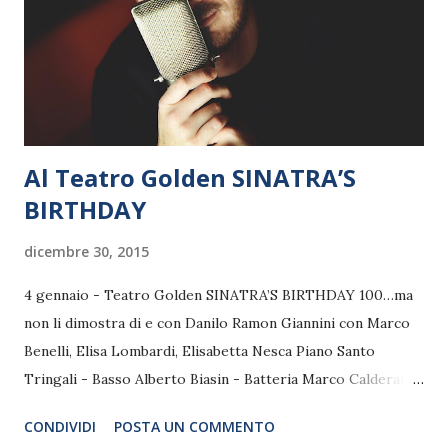
dello spettacolo ( www.sisteractilmusical.it ) da oggi è on
line il video esclusivo dal brano “La vita che non ho mai
avuto”, interpretato dalla special guest Suor Cristina, nel
ruolo della novizi...
Al Teatro Golden SINATRA’S
BIRTHDAY
dicembre 30, 2015
4 gennaio - Teatro Golden SINATRA’S BIRTHDAY 100…ma
non li dimostra di e con Danilo Ramon Giannini con Marco
Benelli, Elisa Lombardi, Elisabetta Nesca Piano Santo
Tringali - Basso Alberto Biasin - Batteria Marco Calderano
Trombone Matteo Vagnarelli - Sax Simone Alessandrini
CONDIVIDI
POSTA UN COMMENTO
Costumi by Lab Costume di Emiliano Sicuro, assistente