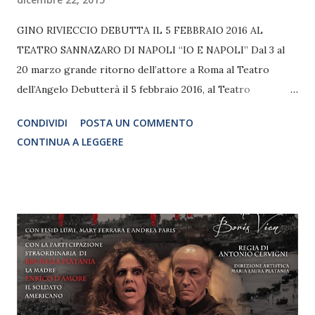
GINO RIVIECCIO DEBUTTA IL 5 FEBBRAIO 2016 AL
TEATRO SANNAZARO DI NAPOLI “IO E NAPOLI” Dal 3 al
20 marzo grande ritorno dell’attore a Roma al Teatro
dell’Angelo Debutterà il 5 febbraio 2016, al Teatro
Sannazaro di Napoli, lo spettacolo di Gino Rivieccio “IO E
CONDIVIDI
POSTA UN COMMENTO
NAPOLI”, in cui l’attore ripercorre la sua storia umana ed
CONTINUA A LEGGERE
artistica attraverso quel legame viscerale e particolare che
ha con la sua amata città. Con la regia di Giancarlo Drillo, il
recital è stato scritto dal protagonista Gino Rivieccio e da
Gustavo Verde e celebra il capoluogo partenopeo tra
ironia e riflessione, non limitando allo stesso tempo i toni
di denuncia. “Io e Napoli” è un piacevole viaggio tra
monologhi, personaggi, tradizioni, aneddoti e canzoni
magistralmente interpretate da una delle più belle voci del
panorama musicale napoletano, Fiorenza Calogero, diretta