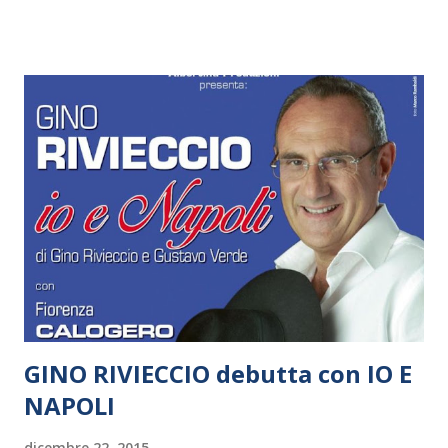
dall’associazione milazzese Buona la Prima in
collaborazione con i Rodgers & Hammerstein. Sempre a
lavoro la giovane realtà siciliana composta da appassionati
di teatro musicale, che dal 2013 coinvolge talenti nei campi
di musica, canto, teatro e danza, al fine di mettere in scena
opere teatrali complete, godibili e ambiziose. In stretta
collaborazione con una compagnia teatrale in continua
evoluzione - i R&H, appunto - Buona la Prima lavora
costantemente sulla preparazione di tutte le figure
artistiche, dai membri della direzione creativa ai
componenti dell’ensemble di danza, dai cantattori ai...
GINO RIVIECCIO debutta con IO E
NAPOLI
dicembre 22, 2015