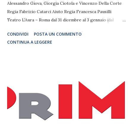
Alessandro Giova, Giorgia Ciotola e Vincenzo Della Corte
Regia Fabrizio Catarci Aiuto Regia Francesca Pausilli
Teatro L'Aura – Roma dal 31 dicembre al 3 gennaio (dal
giovedì alla domenica) Il Teatro L'Aura dà il benvenuto al
CONDIVIDI
POSTA UN COMMENTO
nuovo anno con Barbara. Lo spettacolo, tratto
CONTINUA A LEGGERE
dall'omonimo film di Angelo Orlando, viene portato in scena
nel periodo delle feste da Andrea Venditti, Alessandro
Giova, Giorgia Ciotola e Vincenzo Della Corte. A dirigere lo
spettacolo, in scena dal 31 dicembre al 3 gennaio, sarà
diretto da Fabrizio Catarci. Aldo e Pino sono due giovani
avvocati romani, legati da un amicizia decennale, legati da un
lavoro nello stesso studio legale, legati ad un letto, legati...
da Barbara. Avevano un sogno: una notte di sesso,
trasgressivo e selvaggio. Ma la misteriosa e affascinante
Barbara improvvisamente esce di casa, e li lascia legati al
letto, in mutande e calzini. È da qui che prende il via questa