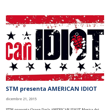
Claudio Baglioni e Gianni Morandi - si riuniscono e
partono, per la prima volta insieme in tour, da febbraio. Un
calendario con numerosi appuntamenti già annunciati, a cui
si aggiungono una doppia data a Padova il 20 febbraio e una
tripla tappa a Milano, dove i Capitani Coraggiosi si
fermeranno il 23, 24 e 25 febbraio. Una serie di nuovi
favolosi concerti, per tre ore di straordinaria musica dal
vivo e 50 memorabili titoli del repertorio italiano degli
ultimi cinquant'anni, eseguiti con un supergruppo ...
STM presenta AMERICAN IDIOT
dicembre 21, 2015
STM presenta Green Day's AMERICAN IDIOT Musica dei