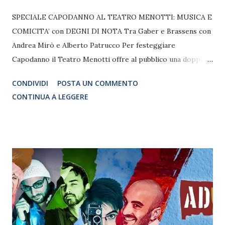
SPECIALE CAPODANNO AL TEATRO MENOTTI: MUSICA E
COMICITA’ con DEGNI DI NOTA Tra Gaber e Brassens con
Andrea Mirò e Alberto Patrucco Per festeggiare
Capodanno il Teatro Menotti offre al pubblico una doppia
replica di Degni di nota_Tra Gaber e Brassens,
CONDIVIDI
POSTA UN COMMENTO
interpretato da Andrea Mirò e Alberto Patrucco e diretto
CONTINUA A LEGGERE
da Emilio Russo. Lo spettacolo andrà in scena alle 19.00 e
alle 22.00. Alle ore 19.00 il pubblico potrà assistere
semplicemente allo spettacolo, mentre alle 22.00 chi ama il
countdown alla fine dello spettacolo avrà la possibilità di
brindare all’anno nuovo con spumante e panettone insieme
alla compagnia. Alberto Patrucco e Andrea Mirò, con la
complicità di tre musicisti, interpretano Degni di nota,
prodotto da di Tieffe Teatro, diretto da Emilio Russo, in
scena al Teatro Menotti fino al 1° gennaio 2016 (ore 16.30).