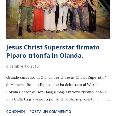
tracce, di strade da percorrere?” Una serata che si
prefigge di offrire la magia dell’incontro tra la letteratura e
la musica. Un omaggio al grande Chet Baker con lo
straordinario interprete Massimo Popolizio e l’eclettico e
sensibile ...
Jesus Christ Superstar firmato
Piparo trionfa in Olanda.
dicembre 17, 2015
Grande successo in Olanda per il “Jesus Christ Superstar”
di Massimo Romeo Piparo che ha debuttato al World
Forum Center di Den Haag (L’Aia). Un vero trionfo, con 24
mila biglietti già venduti per le 11 repliche previste. Una
“Opening Night” da sogno, un imponente Red Carpet
CONDIVIDI
POSTA UN COMMENTO
affollato di celebrità e tante telecamere e fotografi arrivati