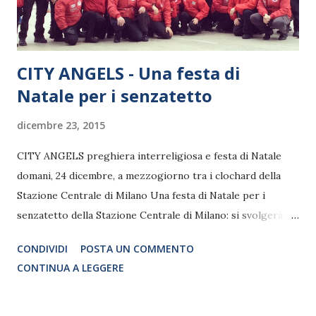
particolarità, i ...
CITY ANGELS - Una festa di
Natale per i senzatetto
dicembre 23, 2015
CITY ANGELS preghiera interreligiosa e festa di Natale
domani, 24 dicembre, a mezzogiorno tra i clochard della
Stazione Centrale di Milano Una festa di Natale per i
senzatetto della Stazione Centrale di Milano: si svolgerà
domani, giovedì 24 dicembre, a mezzogiorno, in un luogo
CONDIVIDI
POSTA UN COMMENTO
simbolo della città: davanti al Memoriale della Shoah -
CONTINUA A LEGGERE
Binario 21, in Largo Safra 1, a ridosso dello scalo
ferroviario. Alle ore 12.00 si inizierà con la preghiera
interreligiosa. Dopo il saluto di benvenuto del