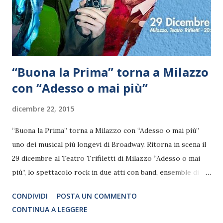
Frutto di un appassionante lavoro durato quasi due anni, lo
spettacolo di teatro musicale è stato scritto da Alberto
Patrucco con la collaborazione di Antonio Voceri. Gli...
“Buona la Prima” torna a Milazzo
con “Adesso o mai più”
dicembre 22, 2015
“Buona la Prima” torna a Milazzo con “Adesso o mai più”
uno dei musical più longevi di Broadway. Ritorna in scena il
29 dicembre al Teatro Trifiletti di Milazzo “Adesso o mai
più”, lo spettacolo rock in due atti con band, ensemble di
danza e cantattori dal vivo - liberamente tratto da “RENT:
CONDIVIDI
POSTA UN COMMENTO
No day but Today” di Jonathan Larson (1996) e da “La
CONTINUA A LEGGERE
Bohème” di Giacomo Puccini (1896) - prodotto