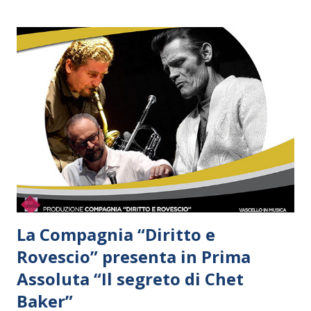
più brave attrici della scena contemporanea, Silvia Giulia
Mendola, diretta da un regista altrettanto talentuoso,
Antonio Mingarelli. “Il mio destino è di non arrendermi.” (da
Ritratto di Signora) Una donna al centro del ritratto. L’arte
e la vita che si mescolano. Una delle più impressionanti
istantanee sul femminile mai realizzate. Pubblicato nel 1881,
Ritratto di Signora è considerato uno dei massimi
capolavori letterari di Henry James. Nel 1996 è stato
trasportato sul grande schermo dalla regista neozelandese
Jane Campion con protagonisti Nicole ...
La Compagnia “Diritto e
Rovescio” presenta in Prima
Assoluta “Il segreto di Chet
Baker”