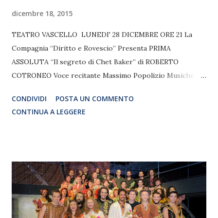
dicembre 18, 2015
TEATRO VASCELLO LUNEDI' 28 DICEMBRE ORE 21 La
Compagnia “Diritto e Rovescio” Presenta PRIMA
ASSOLUTA “Il segreto di Chet Baker” di ROBERTO
COTRONEO Voce recitante Massimo Popolizio Musiche
eseguite dal vivo da Javier Girotto Cura registica Teresa
CONDIVIDI
POSTA UN COMMENTO
Pedroni Aiuto regia Simone Faucci - Assistenti : Elena
CONTINUA A LEGGERE
Stabile, Pamela Parafioriti Reading-concerto ispirato a
Chet Baker tratto dal testo “E nemmeno un rimpianto -Il
segreto di Chet Baker” di Roberto Cotroneo “ Possibile
che Chet Baker fosse ancora vivo? E che la sua morte sia
stata una messa in scena? Proprio vivo, e in Italia, e capace
di passeggiare, di tanto in tanto, per un reticolo di paesi
del Sud senza essere riconosciuto? Un vecchio, con una
ragnatela di rughe sul viso che sembravano un insieme di