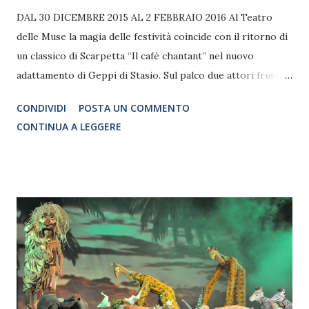
DAL 30 DICEMBRE 2015 AL 2 FEBBRAIO 2016 Al Teatro
delle Muse la magia delle festività coincide con il ritorno di
un classico di Scarpetta “Il cafè chantant” nel nuovo
adattamento di Geppi di Stasio. Sul palco due attori frustati
dall'incipiente disinteresse del pubblico verso il "Grande
CONDIVIDI
POSTA UN COMMENTO
Teatro" per la nuova moda del Cafe Chantant, si ritrovano
CONTINUA A LEGGERE
costretti a scendere a compromessi ed esordire nel genere
più di moda. La soluzione si rivelerà più felice del previsto
e lo spettacolo assumerà un tono di brio con esibizioni
canore di uno scoppiettante divertimento. I protagonisti,
Wanda Pirol, Rino Santoro, Geppi di Stasio, insieme alla
Compagnia stabile del Teatro delle Muse, ancora una volta
regaleranno al loro affezionato pubblico una serata
all’insegna del talento e del buonumore con tanto di brindisi
e panettone per brindare al nuovo anno nella lunga notte di
San Silvestro. Dal 30 dicembre al 2 febbraio Teatro delle