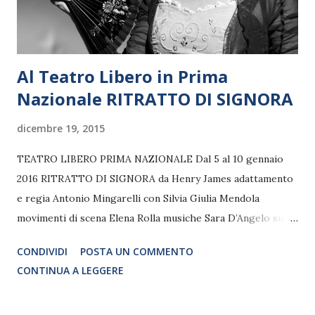
Dreams", "21 Guns", "Wake ...
Al Teatro Libero in Prima
Nazionale RITRATTO DI SIGNORA
dicembre 19, 2015
TEATRO LIBERO PRIMA NAZIONALE Dal 5 al 10 gennaio
2016 RITRATTO DI SIGNORA da Henry James adattamento
e regia Antonio Mingarelli con Silvia Giulia Mendola
movimenti di scena Elena Rolla musiche Sara D’Angelo suoni
Alberto Onofrietti produzione PianoinBilico/Teatri Della
CONDIVIDI
POSTA UN COMMENTO
Plebe e Fondazione Egri-Bianco danza Il 2016 a Teatro
CONTINUA A LEGGERE
Libero si apre con la prima nazionale di un classico della
letteratura, Ritratto di Signora, interpretato da una delle