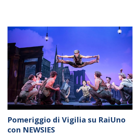
straordinaria di una esilarante stralunata Brunella Platania
nel ruolo della madre e un surreale inedito Enrico D'Amore
nel ruolo del soldato americano, oltre a Mary Ferrara (la
vicina) e Andrea Paris( Jacques). Imperdibile per gli amanti
del grande Vian e per chi vuole chiudere in bellezza la
stagione delle feste. Il Maestro Simone Martino al
pianoforte accompagna gli artisti nell'esecuzione di
celeberrime musiche di Boris Vian che aggiungono verve
alla già frizzante pièce. PREVENDITA
http://www.ticketone.it/tutti-al-macello-biglietti.html?
affiliate...
Pomeriggio di Vigilia su RaiUno
con NEWSIES