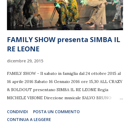
Muse via Forlì 43 Tutti i giorni Ore 21.00 Mercoledi rip...
FAMILY SHOW presenta SIMBA IL
RE LEONE
dicembre 29, 2015
FAMILY SHOW - Il sabato in famiglia dal 24 ottobre 2015 al
16 aprile 2016 Sabato 16 Gennaio 2016 ore 15,30 ALL CRAZY
& SOLDOUT presentano SIMBA IL RE LEONE Regia
MICHELE VISONE Direzione musicale SALVO BRUNO
Coreografie CLAUDIA PARI Nella nostra storia si ripete il
CONDIVIDI
POSTA UN COMMENTO
cerchio della vita in una parte bellissima della savana, grazie
CONTINUA A LEGGERE
a un coraggioso e giovane Leone che sogna di diventare il