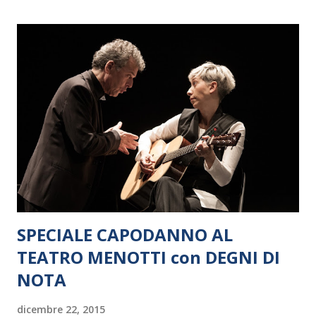
Vicepresidente della Fondazione Memoriale della Shoah,
Roberto Jarach, Pregheranno insieme, tra i senzatetto,
Mons. Franco Buzzi, Prefetto della Biblioteca Ambrosiana;
gli imam Mohsen Mouelhi, Khaled Elhediny e Yahya
Pallavicini; i presidenti della Comunità ebraica milanese,
Milo Hasbani e Raffaele Besso; il pastore protestante Julim
Barbosa; il pastore valdese Giuseppe Platone; padre
Ambrogio Makar della Chiesa ortodossa; ed esponenti
buddisti e induisti. "Oggi più che mai c'è bisogno di iniz...
SPECIALE CAPODANNO AL
TEATRO MENOTTI con DEGNI DI
NOTA
dicembre 22, 2015