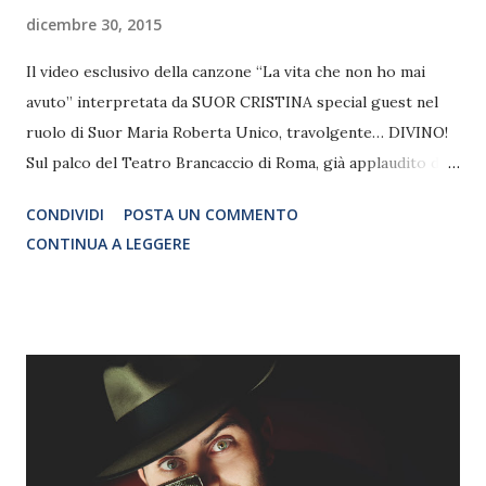
dicembre 30, 2015
Il video esclusivo della canzone “La vita che non ho mai
avuto” interpretata da SUOR CRISTINA special guest nel
ruolo di Suor Maria Roberta Unico, travolgente… DIVINO!
Sul palco del Teatro Brancaccio di Roma, già applaudito da
più di 26.000 spettatori, c’è SISTER ACT - il Musical, tratto
CONDIVIDI
POSTA UN COMMENTO
dall’omonimo film che consacrò Whoopi Goldberg
CONTINUA A LEGGERE
nell’indimenticabile ruolo di Deloris, “una svitata in abito da
suora” che travolge la tranquilla vita del convento. Cresce
così di giorno in giorno il successo unanime di pubblico e
critica per l’edizione italiana del musical “divino” (prodotto
da Alessandro Longobardi per Viola Produzioni in
collaborazione con Compagnia della Rancia e diretto da
Saverio Marconi) che ha già fatto registrare sold-out e
incredibile entusiasmo tra gli spettatori. Sul sito ufficiale