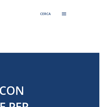
CERCA
 CON
E PER