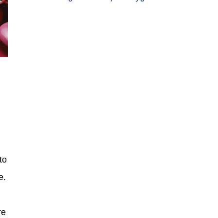
to
e.
re