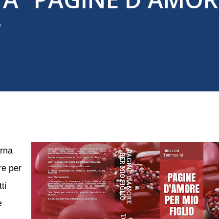
”
orna
re per
ti
e