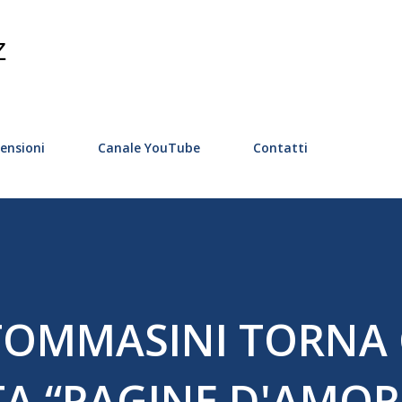
Passa ai contenuti principali
Z
ensioni
Canale YouTube
Contatti
TOMMASINI TORNA
A “PAGINE D'AMOR