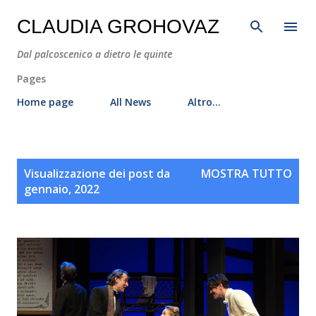
Passa ai contenuti principali
CLAUDIA GROHOVAZ
Dal palcoscenico a dietro le quinte
Pages
Home page
All News
Altro…
P
Visualizzazione dei post da
MOSTRA TUTTO
o
gennaio, 2022
s
t