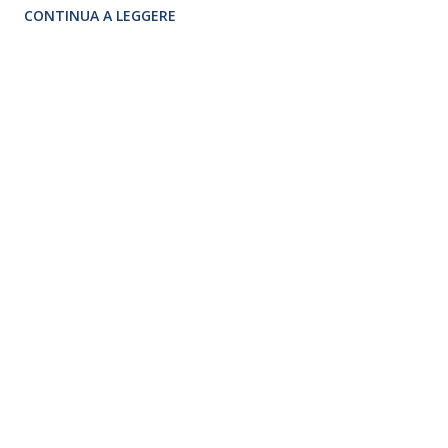
CONTINUA A LEGGERE
FRANCESCO MACCARINELLI , GIUDITTA CAMBIERI
regia di ANNA MASULLO Sala Umberto dal 25 al 30
gennaio 2022