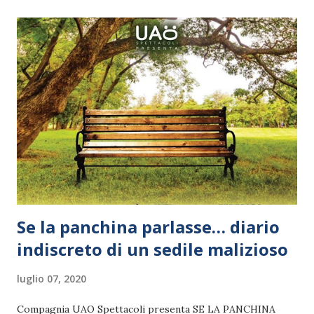
e attore dalle frequenti incursioni televisive, dopo il
lockdown torna sul palco più agguerrito che mai. La sua
impietosa fotografia del genere umano e dei suoi
antropocentrici, patetici trascorsi, da Adamo ed Eva in poi,
non poteva che trarre nuova linfa dalle recenti cronache
relative al Covid 19.
Se la panchina parlasse… diario
indiscreto di un sedile malizioso
luglio 07, 2020
Compagnia UAO Spettacoli presenta SE LA PANCHINA