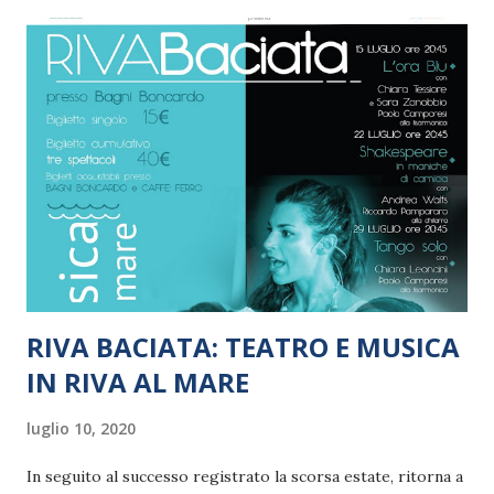
uno dei più suggestivi giardini della città. Invece il 24 luglio
Eleonora si esibirà in trio, con Riccardo Roncagli
(pianoforte e basso) e Marco Pacassoni (batteria, vibrafono
e percussioni) a Brisighella, in provincia di Ravenna, negli
ampi spazi verdi del Podere La Berta.
RIVA BACIATA: TEATRO E MUSICA
IN RIVA AL MARE
luglio 10, 2020
In seguito al successo registrato la scorsa estate, ritorna a