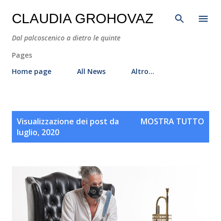
Passa ai contenuti principali
CLAUDIA GROHOVAZ
Dal palcoscenico a dietro le quinte
Pages
Home page
All News
Altro…
P
Visualizzazione dei post da
MOSTRA TUTTO
o
luglio, 2020
s
t