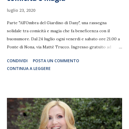
luglio 23, 2020
Parte "All'Ombra del Giardino di Dany", una rassegna
solidale tra comicità e magia che fa beneficenza con il
buonumore. Dal 24 luglio ogni venerdi e sabato ore 21.00 a
Ponte di Nona, via Mattè Trucco. Ingresso gratuito ad
offerta libera fino ad esaurimento posti. Ci sono storie
CONDIVIDI
POSTA UN COMMENTO
invisibili. Sono quelle delle persone che incontriamo ogni
CONTINUA A LEGGERE
giorno in fila alla posta, alla banca, in attesa che scatti il
semaforo. Volti di sconosciuti ai quali chiediamo un
consiglio mentre magari, da soli in un negozio, cerchiamo il
regalo giusto per il compleanno di un caro amico. E forse,
senza saperlo, lo abbiamo chiesto anche a Daniele Pacifici,
guardia giurata di appena 27 anni, scomparso lo scorso
anno dopo una dura e lunga battaglia contro il cancro, al
quale è dedicata la prima edizione della kermesse