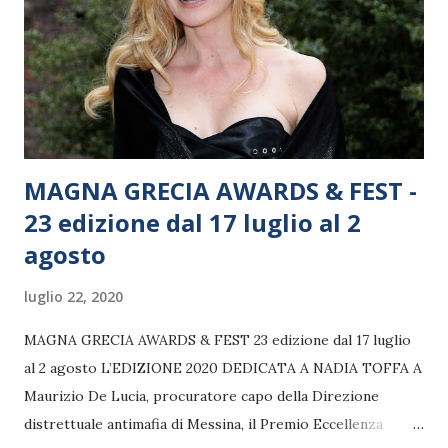
“All’Ombra del Giardino di Dany”, una rassegna solidale tra
comicità e magia che fa beneficenza con il buonumore, che
si svolgerà a partire dal 24 luglio, ogni venerdì e sabato all...
MAGNA GRECIA AWARDS & FEST -
23 edizione dal 17 luglio al 2
agosto
luglio 22, 2020
MAGNA GRECIA AWARDS & FEST 23 edizione dal 17 luglio
al 2 agosto L’EDIZIONE 2020 DEDICATA A NADIA TOFFA A
Maurizio De Lucia, procuratore capo della Direzione
distrettuale antimafia di Messina, il Premio Eccellenza