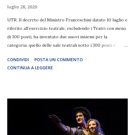
luglio 28, 2020
UTR. Il decreto del Ministro Franceschini datato 10 luglio e
riferito all’esercizio teatrale, escludendo i Teatri con meno
di 300 posti, ha inventato due nuovi insiemi per la
categoria: quello delle sale teatrali sotto i 300 posti e
quello sopra. La distinzione non ha basi scientifiche nè
CONDIVIDI
POSTA UN COMMENTO
pragmatiche e aumenta la discriminazione tra gli stessi
CONTINUA A LEGGERE
Teatri, già provati dal lungo periodo di chiusura.
Soprattutto quelli privati sono in condizioni che possiamo
definire drammatiche.