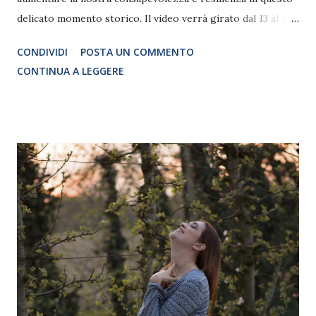
delicato momento storico. Il video verrà girato dal 13 al 15
luglio presso Palazzo Cà Sagredo, e in altre location
CONDIVIDI
POSTA UN COMMENTO
esterne della città, con la straordinaria partecipazione della
CONTINUA A LEGGERE
Ballerina Solista del Teatro alla Scala di Milano Beatrice
Carbone, veneziana di nascita, che danzerà immersa e
avvolta nelle preziose trame dei manti di Adima - made in
presence e del regista Gabriele Fonseca della Honoro film.