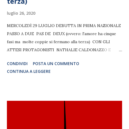
terza)
luglio 26, 2020
MERCOLEDÌ 29 LUGLIO DEBUTTA IN PRIMA NAZIONALE
PASSO A DUE PAS DE DEUX (ovvero: l'amore ha cinque
fasi ma molte coppie si fermano alla terza) CON GLI
ATTESI PROTAGONISTI NATHALIE CALDONAZZO E
FRANCESCO BRANCHETTI TEATRO MARCONI – ROMA 29
CONDIVIDI
POSTA UN COMMENTO
LUGLIO 21.30 Debutta in prima nazionale assoluta al
CONTINUA A LEGGERE
Teatro Marconi di Roma, l’emozionante e divertente PASSO
A DUE PAS DE DEUX (ovvero: l'amore ha cinque fasi ma
molte coppie si fermano alla terza), di David Conati, con
Nathalie Caldonazzo e Francesco Branchetti. Accanto a
loro sul palco La divertentissima Isabella Giannone e gli
straordinari Mariachiara Grasso eStefano Rufini, la regia è
curata da Francesco Branchetti, le musiche sono di Pino