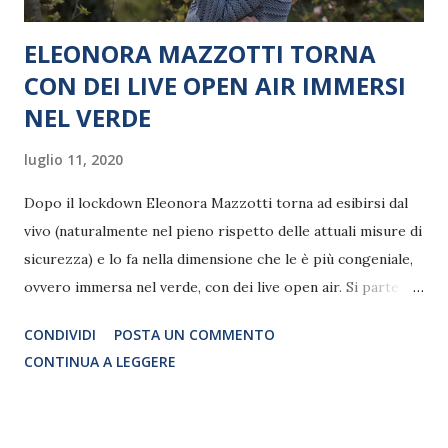
ELEONORA MAZZOTTI TORNA
CON DEI LIVE OPEN AIR IMMERSI
NEL VERDE
luglio 11, 2020
Dopo il lockdown Eleonora Mazzotti torna ad esibirsi dal
vivo (naturalmente nel pieno rispetto delle attuali misure di
sicurezza) e lo fa nella dimensione che le è più congeniale,
ovvero immersa nel verde, con dei live open air. Si parte il
13 luglio a Ravenna con “Musica in fiore – Ravenna bella di
CONDIVIDI
POSTA UN COMMENTO
sera, Visite in musica”, evento che prevede visite guidate e
CONTINUA A LEGGERE
un momento musicale di Eleonora Mazzotti, che canterà
accompagnata al pianoforte da Riccardo Roncagli. A fare da
sfondo al live il Giardino Rasponi o delle Erbe Dimenticate,