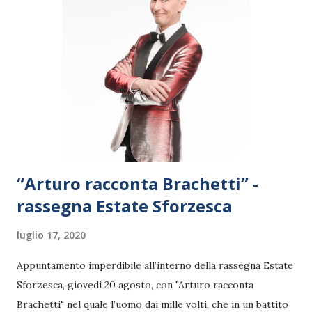
cantata, ma anche e soprattutto raccontata e dipinta, con
voce, corpo e cuore. Per omaggiare il grande cantautore,
scomparso due anni fa, nasce l’album “Vous permettez,
Aznavour?”: un CD che racconta lo chansonnier franco-
armeno in dieci brani, più e meno celebri. Ideatore,
produttore ed interprete del progetto è Michelangelo
Nari, cantante e attore impegnato ...
“Arturo racconta Brachetti” -
rassegna Estate Sforzesca
luglio 17, 2020
Appuntamento imperdibile all’interno della rassegna Estate
Sforzesca, giovedì 20 agosto, con "Arturo racconta
Brachetti" nel quale l’uomo dai mille volti, che in un battito