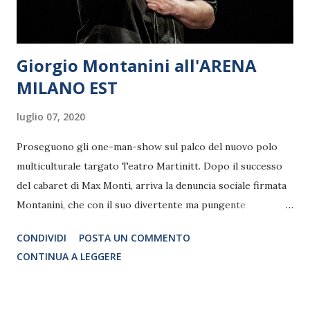
Giorgio Montanini all'ARENA
MILANO EST
luglio 07, 2020
Proseguono gli one-man-show sul palco del nuovo polo
multiculturale targato Teatro Martinitt. Dopo il successo
del cabaret di Max Monti, arriva la denuncia sociale firmata
Montanini, che con il suo divertente ma pungente
monologo satirico –aggiornato dopo la pandemia- farà il
CONDIVIDI
POSTA UN COMMENTO
punto sull’antropocentrismo, Arrivano i giovedì di stand up
CONTINUA A LEGGERE
comedy nell’estate della nuovissima Arena Milano Est. A
inaugurarli, il 9 luglio, sarà la verve piccata di Giorgio
Montanini, uno dei pochi stand up comedian italiani. Autore