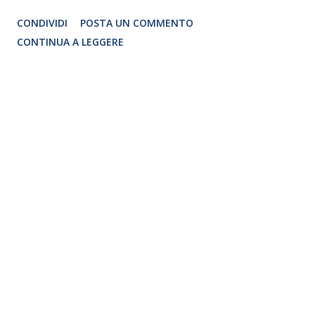
di MTS - MUSICAL! THE SCHOOL, nate in seguito alle
CONDIVIDI
POSTA UN COMMENTO
esigenze dettate dall’attuale situazione, l’Accademia
CONTINUA A LEGGERE
assicura, a tutti coloro che desiderano iscriversi al
prossimo anno accademico, la possibilità di poter
partecipare alle prossime audizioni, modalità a cui siamo
ormai abituati.