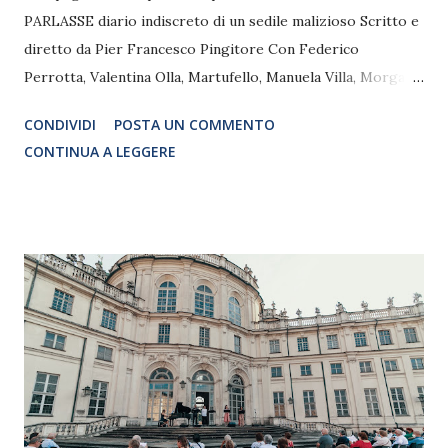
PARLASSE diario indiscreto di un sedile malizioso Scritto e
diretto da Pier Francesco Pingitore Con Federico
Perrotta, Valentina Olla, Martufello, Manuela Villa, Morgana
Giovannetti e Alessandro Tirocchi Costumi: Graziella Pera
CONDIVIDI
POSTA UN COMMENTO
Musiche originali: Edoardo Simeone TEATRO MARCONI
CONTINUA A LEGGERE
viale Guglielmo Marconi 698e 8 e 9 luglio ore 21.30 Il
Teatro Marconi di Roma si prepara ad accogliere, dopo un
periodo di stop forzato, un’anteprima nazionale scritta e
diretta dal Maestro Pier Francesco Pingitore, “Se la
panchina parlasse… diario indiscreto di un sedile malizioso”.