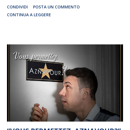
Franco Salvatore Giovedì 23 Luglio 2020, San Basilio –
CONDIVIDI
POSTA UN COMMENTO
Mottola (TA) Continua la 23ma edizione del Magna Grecia
CONTINUA A LEGGERE
Awards & Fest, quest’anno dedicato a Nadia Toffa. Gli eventi
di Gioia del Colle sono nella suggestiva ex Distilleria
Cassano (in caso di maltempo al Teatro Rossini), mentre
quelli di Castellaneta nello splendido Sagrato del Convento
di San Francesco (in caso di maltempo alle Officine Mercato
Comunale). Sul sito www.magnagreciaawards.com è
possibile consultare il programma e registrarsi per
accedere agli eventi.