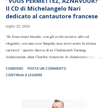
“VOUS PERMETTEZ, AZNAVOUR?”
Il CD di Michelangelo Nari
dedicato al cantautore francese
luglio 22, 2020
“Se fossi stato biondo, con gli occhi azzurri, alto ed
elegante, con una voce limpida, non avrei avuto la stessa
carriera” : questo diceva di sé Chahnourh Varinag
Aznavourian, alias Charles Aznavour, lo chansonnier per
eccellenza. Una carriera artistica lunga 85 anni, capace di
CONDIVIDI
POSTA UN COMMENTO
attraversare tutto il mondo e di influenzare, dagli anni ’60
CONTINUA A LEGGERE
in poi, non solo lo stile musicale d’oltralpe ma tutta la scena
internazionale, grazie ad un repertorio di oltre 1000
canzoni e a 300 milioni di dischi venduti. Uno stile, quello
aznavouriano, che per sua natura affonda le radici nel
teatro; ogni brano racconta una storia che non va solo