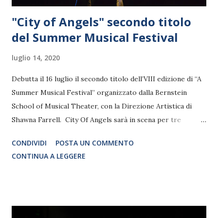
"City of Angels" secondo titolo
del Summer Musical Festival
luglio 14, 2020
Debutta il 16 luglio il secondo titolo dell’VIII edizione di “A
Summer Musical Festival” organizzato dalla Bernstein
School of Musical Theater, con la Direzione Artistica di
Shawna Farrell. City Of Angels sarà in scena per tre
repliche consecutive presso lo spazio Open Air della BSMT
CONDIVIDI
POSTA UN COMMENTO
con la regia e le coreografie di Fabrizio Angelini, Francesca
CONTINUA A LEGGERE
Taverni come regista collaboratore e la direzione musicale
di Vincenzo Li Causi.