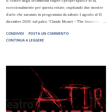
Il Teatro degli Arcimboldi riapre i propri spazi e lo fa,
eccezionalmente per questa estate, ospitando due mostre
d’arte che saranno in programma da sabato 1 agosto al 13
dicembre 2020: sul palco “Claude Monet – The Immersive
Experience” e nel foyer “UNKNOWN - Street Art
CONDIVIDI
POSTA UN COMMENTO
Exhibition”. Per il Teatro degli Arcimboldi sottoposto,
CONTINUA A LEGGERE
come tutti i teatri italiani, alle restrizioni imposte
dall’incertezza normativa sull’emergenza Covid, si rende
impossibile l’apertura della consueta attività teatrale. Ma
gli ampi spazi del teatro possono rendere comunque
straordinaria l’esperienza di una mostra in un luogo da
sempre dedicato all’eccellenza dell’arte.