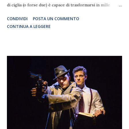
di ciglia (o forse due) è capace di trasformarsi in mille
personaggi, si racconta in una serata speciale fatta di
CONDIVIDI
POSTA UN COMMENTO
confidenze, ricordi e viaggi fantastici. Fregoli, Parigi e le
CONTINUA A LEGGERE
luci della Tour Eiffel, Ugo Tognazzi, le ombre cinesi, la
macchina da cucire della mamma, la donna ignifuga, il
Paradis Latin, e le mille fantasie di un ragazzo che voleva
diventare regista o papa, prendono vita in un’intervista
frizzante al confine tra vita privata e palcoscenico.
L’incontro sarà presentato da Stefano Gallarini, regista e
conduttore radiofonico e televisivo, da sempre grande
appassionato d’illusionismo. Sarà come entrare nel dietro
le quinte della vita di Arturo Brachetti, parlando dei suoi
debutti, dei viaggi intorno al mondo, della vita quotidiana,
delle “mille arti” in cui eccelle e altro ancora. Partendo dal...