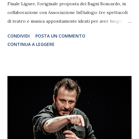
Finale Ligure, l’originale proposta dei Bagni Boncardo, in
collaborazione con Associazione InDialogo: tre spettacoli
di teatro e musica appositamente ideati per aver luogo
sulla spiaggia, esaltando l’incantevole scenario naturale. Si
CONDIVIDI
POSTA UN COMMENTO
comincia mercoledì 15 luglio, ore 20.45 presso i Bagni
CONTINUA A LEGGERE
Boncardo, con “L’Ora Blu” di e con Chiara Tessiore e Sara
Zanobbio, quest’ultima anche ideatrice e direttrice artistica
della rassegna. “L’Ora blu” è uno spettacolo da gustare con
i piedi nella sabbia; nasce da suggestioni poetiche
liberamente ispirate all’opera di Fernando Pessoa e si
articola in un dialogo poetico tra parole e musica,
accompagnando la luce del sole che tramonta. Così come
nell’ora blu si confondono il giorno e la notte, in questo
spettacolo il recital poetico si confonde con la storia
narrata. Due figure femminili, ancelle dell’ora blu, indagano i
pensieri di un musicista che si sofferma, pensoso, sul...