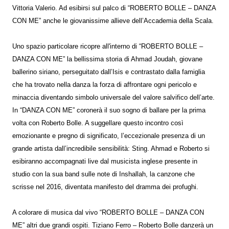
Vittoria Valerio. Ad esibirsi sul palco di “ROBERTO BOLLE – DANZA
CON ME” anche le giovanissime allieve dell’Accademia della Scala.
Uno spazio particolare ricopre all'interno di “ROBERTO BOLLE –
DANZA CON ME” la bellissima storia di Ahmad Joudah, giovane
ballerino siriano, perseguitato dall’Isis e contrastato dalla famiglia
che ha trovato nella danza la forza di affrontare ogni pericolo e
minaccia diventando simbolo universale del valore salvifico dell’arte.
In “DANZA CON ME” coronerà il suo sogno di ballare per la prima
volta con Roberto Bolle. A suggellare questo incontro così
emozionante e pregno di significato, l’eccezionale presenza di un
grande artista dall’incredibile sensibilità: Sting. Ahmad e Roberto si
esibiranno accompagnati live dal musicista inglese presente in
studio con la sua band sulle note di Inshallah, la canzone che
scrisse nel 2016, diventata manifesto del dramma dei profughi.
A colorare di musica dal vivo “ROBERTO BOLLE – DANZA CON
ME” altri due grandi ospiti. Tiziano Ferro – Roberto Bolle danzerà un