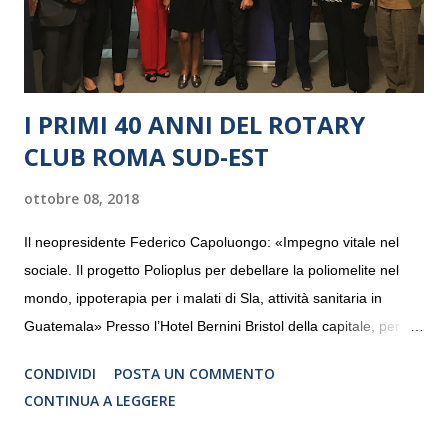
I PRIMI 40 ANNI DEL ROTARY
CLUB ROMA SUD-EST
ottobre 08, 2018
Il neopresidente Federico Capoluongo: «Impegno vitale nel
sociale. Il progetto Polioplus per debellare la poliomelite nel
mondo, ippoterapia per i malati di Sla, attività sanitaria in
Guatemala» Presso l’Hotel Bernini Bristol della capitale, per la
prima volta, sono stati presentati alla stampa i progetti in
CONDIVIDI
POSTA UN COMMENTO
programmazione del Rotary Club Roma Sud-Est che festeggia
CONTINUA A LEGGERE
i quaranta anni di attività. Un’occasione per raccontare al
mondo esterno i valori in cui il Club crede fermamente e che