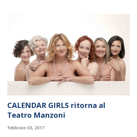
Polonia. In Italia la Baltic Sea Youth Philharmonic sarà a Milano
il 14 settembre nel suggestivo contesto della Basilica di Santa
Maria delle Grazie, ospite dell’Associazione Musicale ArteViva,
e a Verona il 15 settembre al Teatro Filarmonico per il festival
“Settembre dell’Accademia” dove si esibirà per il secondo anno
consecutivo. Il pubblico milanese avrà il piacere di applaudire i
giovani artisti della Baltic Sea Youth Philharmonic per la quarta
volta. L’orchestra, fondata nel 2008 da Kristjan Järvi (affiancato
da un prestigioso consiglio di consulent...
CALENDAR GIRLS ritorna al
Teatro Manzoni
febbraio 03, 2017