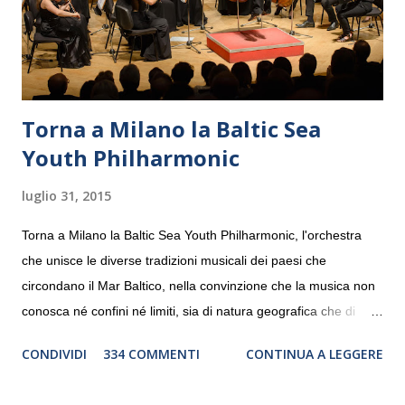
Torna a Milano la Baltic Sea
Youth Philharmonic
luglio 31, 2015
Torna a Milano la Baltic Sea Youth Philharmonic, l'orchestra
che unisce le diverse tradizioni musicali dei paesi che
circondano il Mar Baltico, nella convinzione che la musica non
conosca né confini né limiti, sia di natura geografica che di
genere. Il tour, realizzato grazie al sostegno di Saipem,
CONDIVIDI
334 COMMENTI
CONTINUA A LEGGERE
debutterà il 10 settembre a Heiden, in Germania, e toccherà, in
dieci giorni, nove differenti città in Svizzera, Italia, Danimarca e