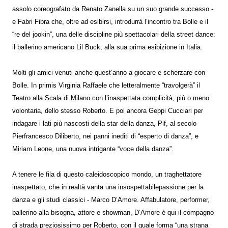
assolo coreografato da Renato Zanella su un suo grande successo -
e Fabri Fibra che, oltre ad esibirsi, introdurrà l’incontro tra Bolle e il
“re del jookin”, una delle discipline più spettacolari della street dance:
il ballerino americano Lil Buck, alla sua prima esibizione in Italia.
Molti gli amici venuti anche quest’anno a giocare e scherzare con
Bolle. In primis Virginia Raffaele che letteralmente “travolgerà” il
Teatro alla Scala di Milano con l’inaspettata complicità, più o meno
volontaria, dello stesso Roberto. E poi ancora Geppi Cucciari per
indagare i lati più nascosti della star della danza, Pif, al secolo
Pierfrancesco Diliberto, nei panni inediti di “esperto di danza”, e
Miriam Leone, una nuova intrigante “voce della danza”.
A tenere le fila di questo caleidoscopico mondo, un traghettatore
inaspettato, che in realtà vanta una insospettabilepassione per la
danza e gli studi classici - Marco D’Amore. Affabulatore, performer,
ballerino alla bisogna, attore e showman, D’Amore è qui il compagno
di strada preziosissimo per Roberto, con il quale forma “una strana