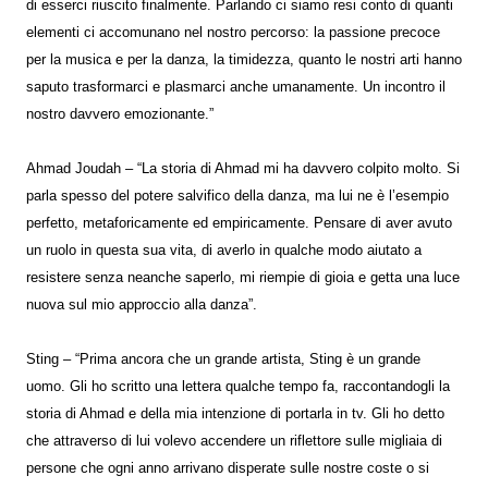
di esserci riuscito finalmente. Parlando ci siamo resi conto di quanti
elementi ci accomunano nel nostro percorso: la passione precoce
per la musica e per la danza, la timidezza, quanto le nostri arti hanno
saputo trasformarci e plasmarci anche umanamente. Un incontro il
nostro davvero emozionante.”
Ahmad Joudah – “La storia di Ahmad mi ha davvero colpito molto. Si
parla spesso del potere salvifico della danza, ma lui ne è l’esempio
perfetto, metaforicamente ed empiricamente. Pensare di aver avuto
un ruolo in questa sua vita, di averlo in qualche modo aiutato a
resistere senza neanche saperlo, mi riempie di gioia e getta una luce
nuova sul mio approccio alla danza”.
Sting – “Prima ancora che un grande artista, Sting è un grande
uomo. Gli ho scritto una lettera qualche tempo fa, raccontandogli la
storia di Ahmad e della mia intenzione di portarla in tv. Gli ho detto
che attraverso di lui volevo accendere un riflettore sulle migliaia di
persone che ogni anno arrivano disperate sulle nostre coste o si