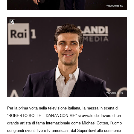
Per la prima volta nella televisione italiana, la messa in scena di
“ROBERTO BOLLE – DANZA CON ME” si avvale del lavoro di un
grande artista di fama internazionale come Michael Cotten, l’uomo
dei grandi eventi live e tv americani, dal SuperBowl alle cerimonie