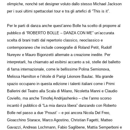
olimpiche, nonché set designer voluto dallo stesso Michael Jackson
per i suoi ultimi spettacolari tour e tra gli artefici di “This is it”.
Per le parti di danza anche quest’anno Bolle ha scelto di proporre al
pubblico di “ROBERTO BOLLE – DANZA CON ME” un’accurata
scelta di brani tratti dal repertorio classico, neoclassico e
contemporaneo che include coreografie di Roland Petit, Rudolf
Nureyev e Mauro Bigonzetti alternate a creazione inedite. Per
interpretarli, ha chiamato ad esibirsi accanto a sé, stelle del balletto
di fama internazionale, come le bellissime Polina Semionova,
Melissa Hamilton e l’étoile di Parigi Léonore Baulac. Ma grande
spazio occupano in questa edizione i talenti italiani come i Primi
Ballerini del Teatro alla Scala di Milano, Nicoletta Manni e Claudio
Coviello, ma anche Timofej Andrijashenko – che l’anno scorso
incantò il pubblico di “La mia danza libera” danzando con Roberto
Bolle nel passo a due ‘Proust’ – e poi ancora Nicola Del Freo,
Gioacchino Starace, Marco Agostino, Christian Fagetti, Matteo
Gavazzi, Andreas Lochmann, Fabio Saglibene, Mattia Semperboni e