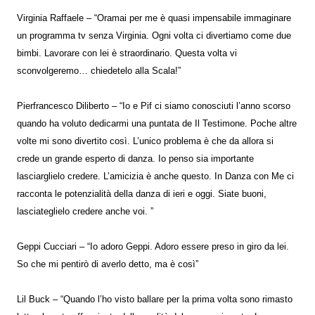
Virginia Raffaele – “Oramai per me è quasi impensabile immaginare
un programma tv senza Virginia. Ogni volta ci divertiamo come due
bimbi. Lavorare con lei è straordinario. Questa volta vi
sconvolgeremo… chiedetelo alla Scala!”
Pierfrancesco Diliberto – “Io e Pif ci siamo conosciuti l’anno scorso
quando ha voluto dedicarmi una puntata de Il Testimone. Poche altre
volte mi sono divertito così. L’unico problema è che da allora si
crede un grande esperto di danza. Io penso sia importante
lasciarglielo credere. L’amicizia è anche questo. In Danza con Me ci
racconta le potenzialità della danza di ieri e oggi. Siate buoni,
lasciateglielo credere anche voi. ”
Geppi Cucciari – “Io adoro Geppi. Adoro essere preso in giro da lei.
So che mi pentirò di averlo detto, ma è così”
Lil Buck – “Quando l’ho visto ballare per la prima volta sono rimasto