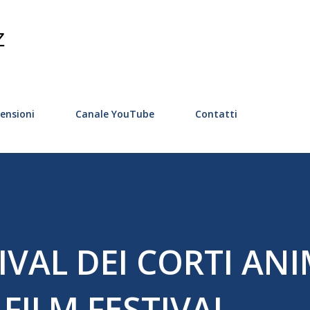
Passa ai contenuti principali
Z
ensioni
Canale YouTube
Contatti
IVAL DEI CORTI ANI
 FILM FESTIVAL