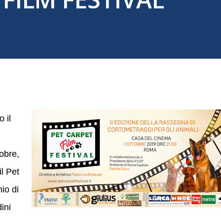
 il
obre,
l Pet
nio di
ini