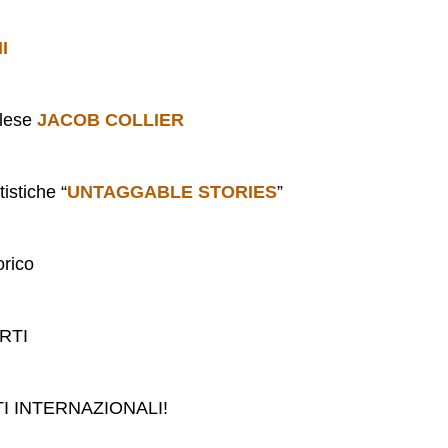
I
glese
JACOB COLLIER
tistiche “
UNTAGGABLE STORIES
”
orico
RTI
TI INTERNAZIONALI!