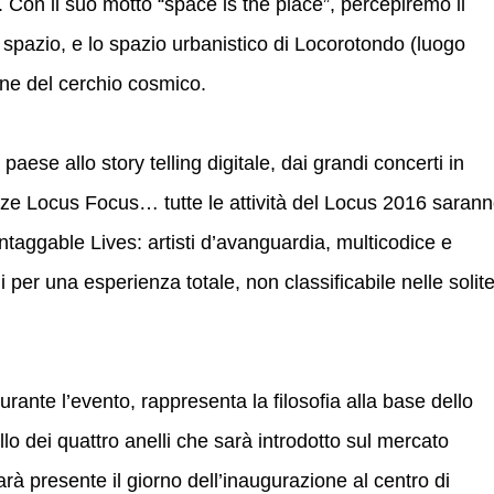
i. Con il suo motto “space is the place”, percepiremo il
 spazio, e lo spazio urbanistico di Locorotondo (luogo
ne del cerchio cosmico.
paese allo story telling digitale, dai grandi concerti in
ze Locus Focus… tutte le attività del Locus 2016 saran
taggable Lives: artisti d’avanguardia, multicodice e
hi per una esperienza totale, non classificabile nelle solit
rante l’evento, rappresenta la filosofia alla base dello
lo dei quattro anelli che sarà introdotto sul mercato
arà presente il giorno dell’inaugurazione al centro di