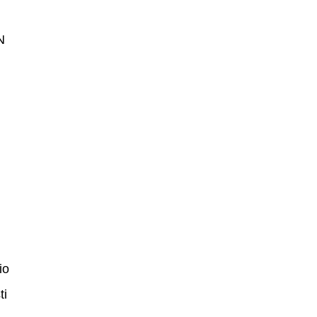
N
,
io
ti