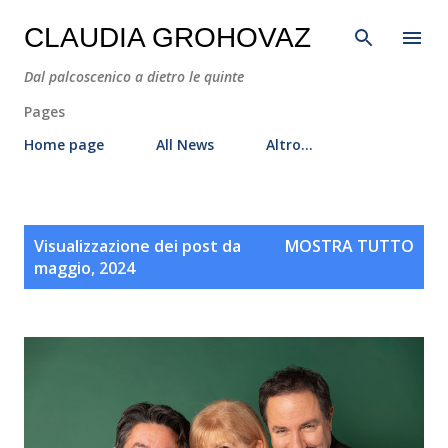
Passa ai contenuti principali
CLAUDIA GROHOVAZ
Dal palcoscenico a dietro le quinte
Pages
Home page
All News
Altro…
P
Visualizzazione dei post da
MOSTRA TUTTO
o
maggio, 2024
s
t