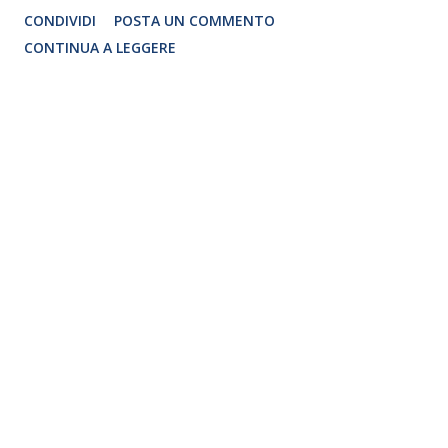
del marito Giuseppe Lombardo , iniziava la sua attività
CONDIVIDI
POSTA UN COMMENTO
dedicata ad allievi che volevano entrare nel mondo delle arti
CONTINUA A LEGGERE
performative, aprendo la strada a un genere fino ad allora
praticamente sconosciuto nel nostro Paese: il musical.