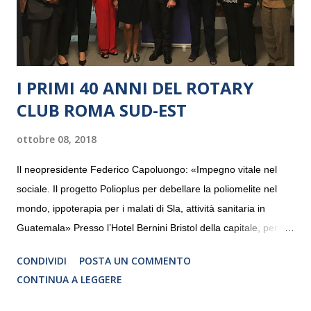
I PRIMI 40 ANNI DEL ROTARY
CLUB ROMA SUD-EST
ottobre 08, 2018
Il neopresidente Federico Capoluongo: «Impegno vitale nel
sociale. Il progetto Polioplus per debellare la poliomelite nel
mondo, ippoterapia per i malati di Sla, attività sanitaria in
Guatemala» Presso l’Hotel Bernini Bristol della capitale, per la
prima volta, sono stati presentati alla stampa i progetti in
CONDIVIDI
POSTA UN COMMENTO
programmazione del Rotary Club Roma Sud-Est che festeggia
CONTINUA A LEGGERE
i quaranta anni di attività. Un’occasione per raccontare al
mondo esterno i valori in cui il Club crede fermamente e che