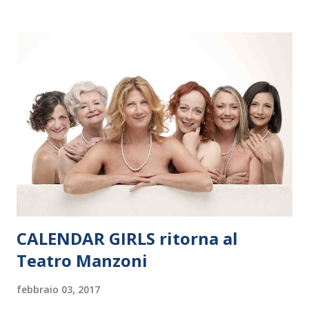
Polonia. In Italia la Baltic Sea Youth Philharmonic sarà a Milano
il 14 settembre nel suggestivo contesto della Basilica di Santa
Maria delle Grazie, ospite dell’Associazione Musicale ArteViva,
e a Verona il 15 settembre al Teatro Filarmonico per il festival
“Settembre dell’Accademia” dove si esibirà per il secondo anno
consecutivo. Il pubblico milanese avrà il piacere di applaudire i
giovani artisti della Baltic Sea Youth Philharmonic per la quarta
volta. L’orchestra, fondata nel 2008 da Kristjan Järvi (affiancato
da un prestigioso consiglio di consulent...
CALENDAR GIRLS ritorna al
Teatro Manzoni
febbraio 03, 2017