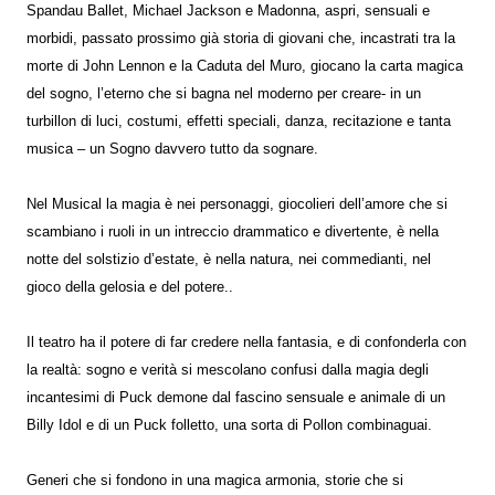
Spandau Ballet, Michael Jackson e Madonna, aspri, sensuali e
morbidi, passato prossimo già storia di giovani che, incastrati tra la
morte di John Lennon e la Caduta del Muro, giocano la carta magica
del sogno, l’eterno che si bagna nel moderno per creare- in un
turbillon di luci, costumi, effetti speciali, danza, recitazione e tanta
musica – un Sogno davvero tutto da sognare.
Nel Musical la magia è nei personaggi, giocolieri dell’amore che si
scambiano i ruoli in un intreccio drammatico e divertente, è nella
notte del solstizio d’estate, è nella natura, nei commedianti, nel
gioco della gelosia e del potere..
Il teatro ha il potere di far credere nella fantasia, e di confonderla con
la realtà: sogno e verità si mescolano confusi dalla magia degli
incantesimi di Puck demone dal fascino sensuale e animale di un
Billy Idol e di un Puck folletto, una sorta di Pollon combinaguai.
Generi che si fondono in una magica armonia, storie che si