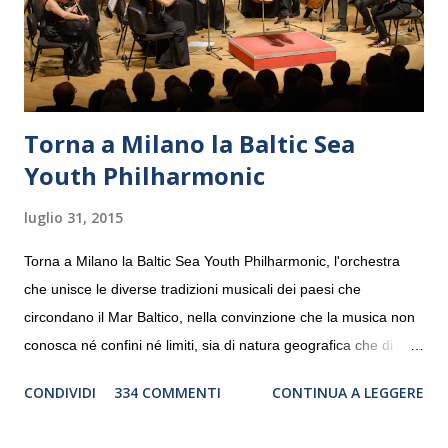
Torna a Milano la Baltic Sea
Youth Philharmonic
luglio 31, 2015
Torna a Milano la Baltic Sea Youth Philharmonic, l'orchestra
che unisce le diverse tradizioni musicali dei paesi che
circondano il Mar Baltico, nella convinzione che la musica non
conosca né confini né limiti, sia di natura geografica che di
genere. Il tour, realizzato grazie al sostegno di Saipem,
CONDIVIDI
334 COMMENTI
CONTINUA A LEGGERE
debutterà il 10 settembre a Heiden, in Germania, e toccherà, in
dieci giorni, nove differenti città in Svizzera, Italia, Danimarca e