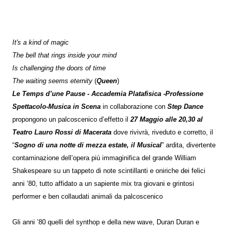
It's a kind of magic
The bell that rings inside your mind
Is challenging the doors of time
The waiting seems eternity
(
Queen
)
Le Temps d’une Pause - Accademia Platafisica -Professione
Spettacolo-Musica in Scena
in collaborazione con
Step Dance
propongono un palcoscenico d’effetto il
27 Maggio alle 20,30 al
Teatro Lauro Rossi di Macerata
dove rivivrà, riveduto e corretto, il
“
Sogno di una notte di mezza estate, il Musical
” ardita, divertente
contaminazione dell’opera più immaginifica del grande William
Shakespeare su un tappeto di note scintillanti e oniriche dei felici
anni ’80, tutto affidato a un sapiente mix tra giovani e grintosi
performer e ben collaudati animali da palcoscenico
Gli anni ’80 quelli del synthop e della new wave, Duran Duran e