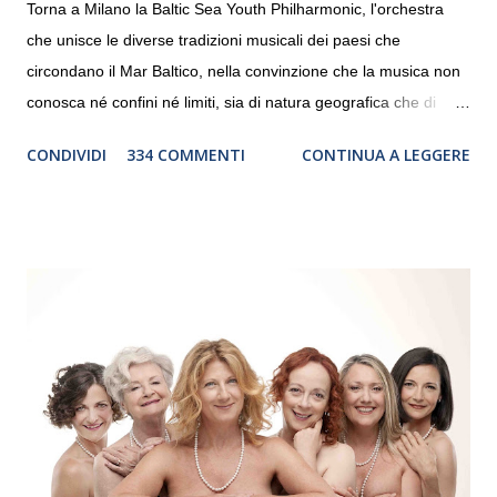
Torna a Milano la Baltic Sea Youth Philharmonic, l'orchestra
che unisce le diverse tradizioni musicali dei paesi che
circondano il Mar Baltico, nella convinzione che la musica non
conosca né confini né limiti, sia di natura geografica che di
genere. Il tour, realizzato grazie al sostegno di Saipem,
CONDIVIDI
334 COMMENTI
CONTINUA A LEGGERE
debutterà il 10 settembre a Heiden, in Germania, e toccherà, in
dieci giorni, nove differenti città in Svizzera, Italia, Danimarca e
Polonia. In Italia la Baltic Sea Youth Philharmonic sarà a Milano
il 14 settembre nel suggestivo contesto della Basilica di Santa
Maria delle Grazie, ospite dell’Associazione Musicale ArteViva,
e a Verona il 15 settembre al Teatro Filarmonico per il festival
“Settembre dell’Accademia” dove si esibirà per il secondo anno
consecutivo. Il pubblico milanese avrà il piacere di applaudire i
giovani artisti della Baltic Sea Youth Philharmonic per la quarta
volta. L’orchestra, fondata nel 2008 da Kristjan Järvi (affiancato
da un prestigioso consiglio di consulent...