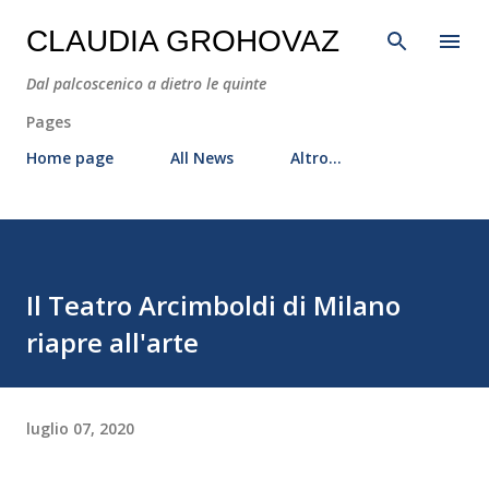
Passa ai contenuti principali
CLAUDIA GROHOVAZ
Dal palcoscenico a dietro le quinte
Pages
Home page
All News
Altro…
Il Teatro Arcimboldi di Milano
riapre all'arte
luglio 07, 2020