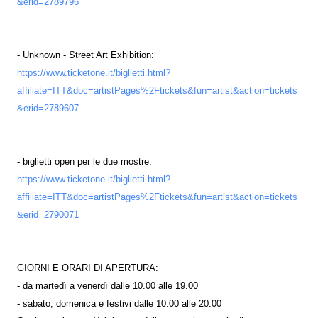
&erid=2789796
- Unknown - Street Art Exhibition:
https://www.ticketone.it/biglietti.html?
affiliate=ITT&doc=artistPages%2Ftickets&fun=artist&action=tickets
&erid=2789607
- biglietti open per le due mostre:
https://www.ticketone.it/biglietti.html?
affiliate=ITT&doc=artistPages%2Ftickets&fun=artist&action=tickets
&erid=2790071
GIORNI E ORARI DI APERTURA:
- da martedì a venerdì dalle 10.00 alle 19.00
- sabato, domenica e festivi dalle 10.00 alle 20.00