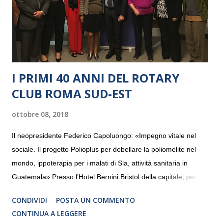
I PRIMI 40 ANNI DEL ROTARY
CLUB ROMA SUD-EST
ottobre 08, 2018
Il neopresidente Federico Capoluongo: «Impegno vitale nel
sociale. Il progetto Polioplus per debellare la poliomelite nel
mondo, ippoterapia per i malati di Sla, attività sanitaria in
Guatemala» Presso l’Hotel Bernini Bristol della capitale, per la
prima volta, sono stati presentati alla stampa i progetti in
CONDIVIDI
POSTA UN COMMENTO
programmazione del Rotary Club Roma Sud-Est che festeggia
CONTINUA A LEGGERE
i quaranta anni di attività. Un’occasione per raccontare al