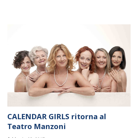
dieci giorni, nove differenti città in Svizzera, Italia, Danimarca e
Polonia. In Italia la Baltic Sea Youth Philharmonic sarà a Milano
il 14 settembre nel suggestivo contesto della Basilica di Santa
Maria delle Grazie, ospite dell’Associazione Musicale ArteViva,
e a Verona il 15 settembre al Teatro Filarmonico per il festival
“Settembre dell’Accademia” dove si esibirà per il secondo anno
consecutivo. Il pubblico milanese avrà il piacere di applaudire i
giovani artisti della Baltic Sea Youth Philharmonic per la quarta
volta. L’orchestra, fondata nel 2008 da Kristjan Järvi (affiancato
da un prestigioso consiglio di consulent...
CALENDAR GIRLS ritorna al
Teatro Manzoni