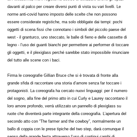
davanti al palco per creare diversi punti di vista su vari livelli. Le
norme anti-covid hanno imposto delle scelte che non possono
essere considerate registiche, ma solo obbligate dai tempi: pochi
oggetti di scena fissi che connotano i simboli del piccolo paese del
west - il granturco, uno steccato, le balle di fieno e delle cassette di
legno - l’uso dei guanti bianchi per permettere ai performer di toccare
gli oggetti, e il plexiglass perché sarebbe stato impossibile rinunciare
del tutto alle scene con i baci.
Firma le coreografie Gillian Bruce che si è trovata di fronte alla
grande sfida di raccontare una storia d’amore senza far toccare i
protagonisti. La coreografa ha cercato nuovi linguaggi: per il numero
del sogno, alla fine del primo atto in cui Curly e Laurey raccontano il
loro amore profondo, verrà utilizzato un pannello di plexiglass su
ruote che diventerà parte integrante della coreografia. L’apertura del
secondo atto con “The farmer and the cowboy”, normalmente un
ballo di coppia con le prese tipiche del two step, darà comunque il
senso della grande festa attraverso l’uso di continui cambi di