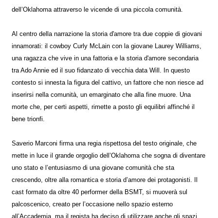
dell’Oklahoma attraverso le vicende di una piccola comunità.
Al centro della narrazione la storia d'amore tra due coppie di giovani
innamorati: il cowboy Curly McLain con la giovane Laurey Williams,
una ragazza che vive in una fattoria e la storia d'amore secondaria
tra Ado Annie ed il suo fidanzato di vecchia data Will. In questo
contesto si innesta la figura del cattivo, un fattore che non riesce ad
inserirsi nella comunità, un emarginato che alla fine muore. Una
morte che, per certi aspetti, rimette a posto gli equilibri affinché il
bene trionfi.
Saverio Marconi firma una regia rispettosa del testo originale, che
mette in luce il grande orgoglio dell’Oklahoma che sogna di diventare
uno stato e l’entusiasmo di una giovane comunità che sta
crescendo, oltre alla romantica e storia d’amore dei protagonisti. Il
cast formato da oltre 40 performer della BSMT, si muoverà sul
palcoscenico, creato per l’occasione nello spazio esterno
all’Accademia, ma il regista ha deciso di utilizzare anche gli spazi