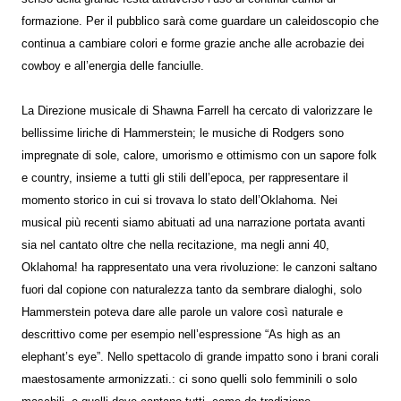
formazione. Per il pubblico sarà come guardare un caleidoscopio che
continua a cambiare colori e forme grazie anche alle acrobazie dei
cowboy e all’energia delle fanciulle.
La Direzione musicale di Shawna Farrell ha cercato di valorizzare le
bellissime liriche di Hammerstein; le musiche di Rodgers sono
impregnate di sole, calore, umorismo e ottimismo con un sapore folk
e country, insieme a tutti gli stili dell’epoca, per rappresentare il
momento storico in cui si trovava lo stato dell’Oklahoma. Nei
musical più recenti siamo abituati ad una narrazione portata avanti
sia nel cantato oltre che nella recitazione, ma negli anni 40,
Oklahoma! ha rappresentato una vera rivoluzione: le canzoni saltano
fuori dal copione con naturalezza tanto da sembrare dialoghi, solo
Hammerstein poteva dare alle parole un valore così naturale e
descrittivo come per esempio nell’espressione “As high as an
elephant’s eye”. Nello spettacolo di grande impatto sono i brani corali
maestosamente armonizzati.: ci sono quelli solo femminili o solo