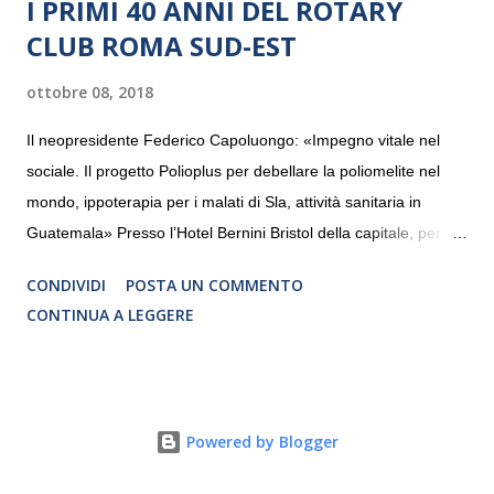
I PRIMI 40 ANNI DEL ROTARY
CLUB ROMA SUD-EST
ottobre 08, 2018
Il neopresidente Federico Capoluongo: «Impegno vitale nel
sociale. Il progetto Polioplus per debellare la poliomelite nel
mondo, ippoterapia per i malati di Sla, attività sanitaria in
Guatemala» Presso l’Hotel Bernini Bristol della capitale, per la
prima volta, sono stati presentati alla stampa i progetti in
CONDIVIDI
POSTA UN COMMENTO
programmazione del Rotary Club Roma Sud-Est che festeggia
CONTINUA A LEGGERE
i quaranta anni di attività. Un’occasione per raccontare al
mondo esterno i valori in cui il Club crede fermamente e che
muovono le azioni dei soci che lo compongono. Infatti le attività
che svolge il Rotary sono principalmente di volontariato e
Powered by Blogger
riguardano sia il territorio che le missioni all’estero in paesi in
via di sviluppo.