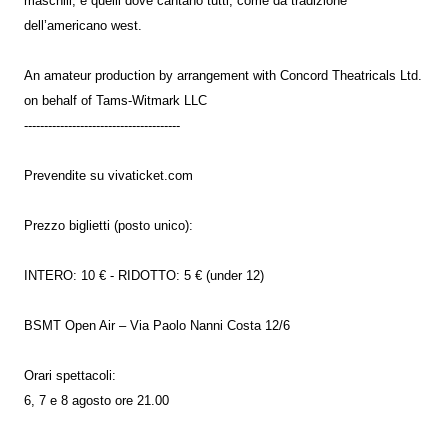
maschili, e quelli dove cantano tutti, come da tradizione
dell’americano west.
An amateur production by arrangement with Concord Theatricals Ltd.
on behalf of Tams-Witmark LLC
---------------------------------------
Prevendite su vivaticket.com
Prezzo biglietti (posto unico):
INTERO: 10 € - RIDOTTO: 5 € (under 12)
BSMT Open Air – Via Paolo Nanni Costa 12/6
Orari spettacoli:
6, 7 e 8 agosto ore 21.00