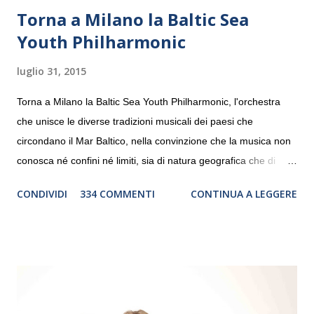
Torna a Milano la Baltic Sea
Youth Philharmonic
luglio 31, 2015
Torna a Milano la Baltic Sea Youth Philharmonic, l'orchestra
che unisce le diverse tradizioni musicali dei paesi che
circondano il Mar Baltico, nella convinzione che la musica non
conosca né confini né limiti, sia di natura geografica che di
genere. Il tour, realizzato grazie al sostegno di Saipem,
CONDIVIDI
334 COMMENTI
CONTINUA A LEGGERE
debutterà il 10 settembre a Heiden, in Germania, e toccherà, in
dieci giorni, nove differenti città in Svizzera, Italia, Danimarca e
Polonia. In Italia la Baltic Sea Youth Philharmonic sarà a Milano
il 14 settembre nel suggestivo contesto della Basilica di Santa
Maria delle Grazie, ospite dell’Associazione Musicale ArteViva,
e a Verona il 15 settembre al Teatro Filarmonico per il festival