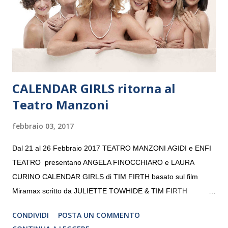
giovani artisti della Baltic Sea Youth Philharmonic per la quarta
volta. L’orchestra, fondata nel 2008 da Kristjan Järvi (affiancato
da un prestigioso consiglio di consulent...
CALENDAR GIRLS ritorna al
Teatro Manzoni
febbraio 03, 2017
Dal 21 al 26 Febbraio 2017 TEATRO MANZONI AGIDI e ENFI
TEATRO presentano ANGELA FINOCCHIARO e LAURA
CURINO CALENDAR GIRLS di TIM FIRTH basato sul film
Miramax scritto da JULIETTE TOWHIDE & TIM FIRTH
Traduzione e adattamento STEFANIA BERTOLA Regia
CONDIVIDI
POSTA UN COMMENTO
CRISTINA PEZZOLI