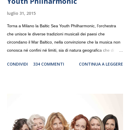
Youth Philharmonic
luglio 31, 2015
Torna a Milano la Baltic Sea Youth Philharmonic, l'orchestra
che unisce le diverse tradizioni musicali dei paesi che
circondano il Mar Baltico, nella convinzione che la musica non
conosca né confini né limiti, sia di natura geografica che di
genere. Il tour, realizzato grazie al sostegno di Saipem,
CONDIVIDI
334 COMMENTI
CONTINUA A LEGGERE
debutterà il 10 settembre a Heiden, in Germania, e toccherà, in
dieci giorni, nove differenti città in Svizzera, Italia, Danimarca e
Polonia. In Italia la Baltic Sea Youth Philharmonic sarà a Milano
il 14 settembre nel suggestivo contesto della Basilica di Santa
Maria delle Grazie, ospite dell’Associazione Musicale ArteViva,
e a Verona il 15 settembre al Teatro Filarmonico per il festival
“Settembre dell’Accademia” dove si esibirà per il secondo anno
consecutivo. Il pubblico milanese avrà il piacere di applaudire i