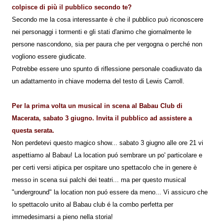
colpisce di più il pubblico secondo te?
Secondo me la cosa interessante è che il pubblico può riconoscere
nei personaggi i tormenti e gli stati d'animo che giornalmente le
persone nascondono, sia per paura che per vergogna o perché non
vogliono essere giudicate.
Potrebbe essere uno spunto di riflessione personale coadiuvato da
un adattamento in chiave moderna del testo di Lewis Carroll.
Per la prima volta un musical in scena al Babau Club di
Macerata, sabato 3 giugno. Invita il pubblico ad assistere a
questa serata.
Non perdetevi questo magico show... sabato 3 giugno alle ore 21 vi
aspettiamo al Babau! La location puó sembrare un po' particolare e
per certi versi atipica per ospitare uno spettacolo che in genere è
messo in scena sui palchi dei teatri... ma per questo musical
"underground" la location non puó essere da meno... Vi assicuro che
lo spettacolo unito al Babau club é la combo perfetta per
immedesimarsi a pieno nella storia!