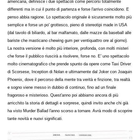
americana, definisce i due spettacoli come percorsi totalmente
differenti ma in cui il punto di partenza e forse l'arrivo coincidono. E
penso abbia ragione. Lo spettacolo originale è sicuramente molto più
semplice e forse un po' grottesco, pieno di stereotipi made in USA
(dal tavolo di biliardo, al bar malfamato, dalle mazze da baseball alle
bariste che masticano chewing gum per ventiquattro ore al giorno).
La nostra versione è molto più interiore, profonda, con molti misteri
che forse il pubblico riuscirà a risolvere, forse no. E' uno spettacolo
molto cinematografico che prende spunto da opere come Taxi Driver
di Scorsese, Inception di Nolan e ultimamente dal Joker con Joaquin
Phoenix, dove il percorso della mente tra verità e finzione, tra realtà
e sogno viene messo in dubbio di continuo, fino ad un finale
fragoroso e misterioso. Quest'anno poi abbiamo ancora di più
arricchito la storia di dettagli e sorprese, quindi invito anche chi già
ha visto Murder Ballad l'anno scorso a tornare. Avrà modo di scoprire
tante novità e nuovi significati.