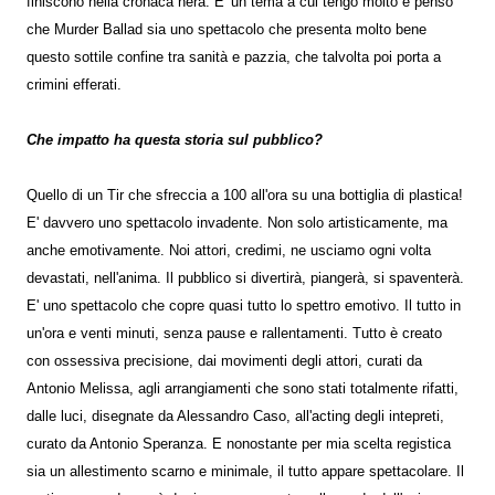
finiscono nella cronaca nera. E' un tema a cui tengo molto e penso
che Murder Ballad sia uno spettacolo che presenta molto bene
questo sottile confine tra sanità e pazzia, che talvolta poi porta a
crimini efferati.
Che impatto ha questa storia sul pubblico?
Quello di un Tir che sfreccia a 100 all'ora su una bottiglia di plastica!
E' davvero uno spettacolo invadente. Non solo artisticamente, ma
anche emotivamente. Noi attori, credimi, ne usciamo ogni volta
devastati, nell'anima. Il pubblico si divertirà, piangerà, si spaventerà.
E' uno spettacolo che copre quasi tutto lo spettro emotivo. Il tutto in
un'ora e venti minuti, senza pause e rallentamenti. Tutto è creato
con ossessiva precisione, dai movimenti degli attori, curati da
Antonio Melissa, agli arrangiamenti che sono stati totalmente rifatti,
dalle luci, disegnate da Alessandro Caso, all'acting degli intepreti,
curato da Antonio Speranza. E nonostante per mia scelta registica
sia un allestimento scarno e minimale, il tutto appare spettacolare. Il