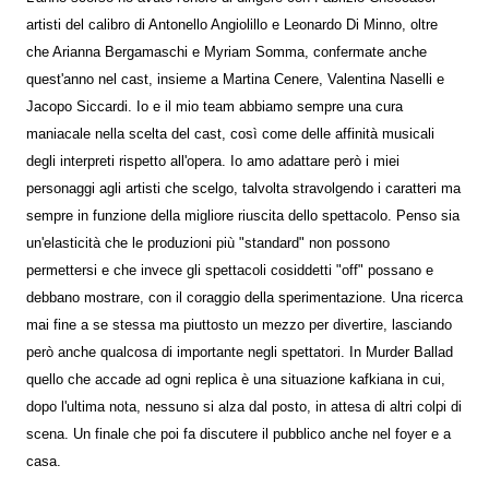
artisti del calibro di Antonello Angiolillo e Leonardo Di Minno, oltre
che Arianna Bergamaschi e Myriam Somma, confermate anche
quest'anno nel cast, insieme a Martina Cenere, Valentina Naselli e
Jacopo Siccardi. Io e il mio team abbiamo sempre una cura
maniacale nella scelta del cast, così come delle affinità musicali
degli interpreti rispetto all'opera. Io amo adattare però i miei
personaggi agli artisti che scelgo, talvolta stravolgendo i caratteri ma
sempre in funzione della migliore riuscita dello spettacolo. Penso sia
un'elasticità che le produzioni più "standard" non possono
permettersi e che invece gli spettacoli cosiddetti "off" possano e
debbano mostrare, con il coraggio della sperimentazione. Una ricerca
mai fine a se stessa ma piuttosto un mezzo per divertire, lasciando
però anche qualcosa di importante negli spettatori. In Murder Ballad
quello che accade ad ogni replica è una situazione kafkiana in cui,
dopo l'ultima nota, nessuno si alza dal posto, in attesa di altri colpi di
scena. Un finale che poi fa discutere il pubblico anche nel foyer e a
casa.