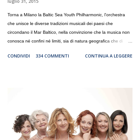
luglio 31, 2015
Torna a Milano la Baltic Sea Youth Philharmonic, l'orchestra
che unisce le diverse tradizioni musicali dei paesi che
circondano il Mar Baltico, nella convinzione che la musica non
conosca né confini né limiti, sia di natura geografica che di
genere. Il tour, realizzato grazie al sostegno di Saipem,
CONDIVIDI
334 COMMENTI
CONTINUA A LEGGERE
debutterà il 10 settembre a Heiden, in Germania, e toccherà, in
dieci giorni, nove differenti città in Svizzera, Italia, Danimarca e
Polonia. In Italia la Baltic Sea Youth Philharmonic sarà a Milano
il 14 settembre nel suggestivo contesto della Basilica di Santa
Maria delle Grazie, ospite dell’Associazione Musicale ArteViva,
e a Verona il 15 settembre al Teatro Filarmonico per il festival
“Settembre dell’Accademia” dove si esibirà per il secondo anno
consecutivo. Il pubblico milanese avrà il piacere di applaudire i
giovani artisti della Baltic Sea Youth Philharmonic per la quarta
volta. L’orchestra, fondata nel 2008 da Kristjan Järvi (affiancato