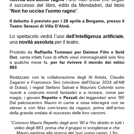
il successo
del libro, edito da Mondadori, dal titolo
“
Non ho ucciso l’uomo ragno
”.
Il debutto è previsto per
il
28 aprile a
Bergamo, presso il
Teatro Serassi di Villa D’Almè.
Lo spettacolo vedrà l’uso
dell’intelligenza artificiale
,
una
novità assoluta
per il teatro.
Prodotto da
Raffaella Tommasi per Daimon Film e Sold
Out
, vanta infatti l’uso di effetti visivi inimmaginabili solo fino
a qualche mese fa,
per far rivivere il mondo dei mitici
883
.
Realizzato con la collaborazione degli AI Artists, Claudio
Zagarini e Francesco Siro (vincitore dell’Oscar 2024 all'Aiff
di Dubai), i registi Stefano Salvati e Maurizio Colombi sono
riusciti a costruire mondi fantastici e a ricreare, come per
magia, i giovani
Repetto
e
Pezzali
dei leggendari anni ‘90!
Dal palcoscenico Mauro in carne e ossa interagirà con se
stesso e con Max com’erano da ragazzi, prima dell’arrivo
della grande ondata di successo delle loro canzoni.
“Conosco Mauro Repetto dagli anni ‘90 e l’ho diretto in tutti i
video degli 883, prima che il gruppo si sciogliesse e che
Mauro partisse alla ricerca del ‘suo’ uomo ragno. L’ho