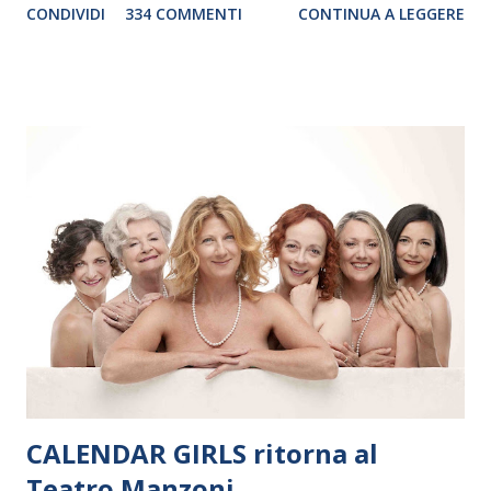
CONDIVIDI
334 COMMENTI
CONTINUA A LEGGERE
debutterà il 10 settembre a Heiden, in Germania, e toccherà, in
dieci giorni, nove differenti città in Svizzera, Italia, Danimarca e
Polonia. In Italia la Baltic Sea Youth Philharmonic sarà a Milano
il 14 settembre nel suggestivo contesto della Basilica di Santa
Maria delle Grazie, ospite dell’Associazione Musicale ArteViva,
e a Verona il 15 settembre al Teatro Filarmonico per il festival
“Settembre dell’Accademia” dove si esibirà per il secondo anno
consecutivo. Il pubblico milanese avrà il piacere di applaudire i
giovani artisti della Baltic Sea Youth Philharmonic per la quarta
volta. L’orchestra, fondata nel 2008 da Kristjan Järvi (affiancato
da un prestigioso consiglio di consulent...
CALENDAR GIRLS ritorna al
Teatro Manzoni