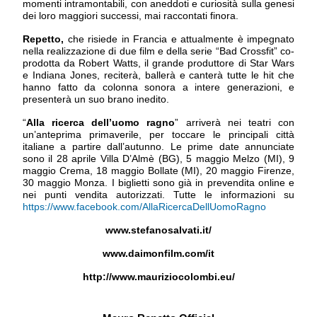
momenti intramontabili, con aneddoti e curiosità sulla genesi
dei loro maggiori successi, mai raccontati finora.
Repetto,
che risiede in Francia e attualmente è impegnato
nella realizzazione di due film e della serie “Bad Crossfit” co-
prodotta da Robert Watts, il grande produttore di Star Wars
e Indiana Jones,
reciterà, ballerà e
canterà tutte le hit che
hanno fatto da colonna sonora a intere generazioni, e
presenterà un suo brano inedito.
“
Alla ricerca dell’uomo ragno
” arriverà nei teatri con
un’anteprima primaverile, per toccare le principali città
italiane a partire dall’autunno. Le prime date annunciate
sono il 28 aprile Villa D’Almè (BG), 5 maggio Melzo (MI), 9
maggio Crema, 18 maggio Bollate (MI), 20 maggio Firenze,
30 maggio Monza. I biglietti sono già in prevendita online e
nei punti vendita autorizzati. Tutte le informazioni su
https://www.facebook.com/AllaRicercaDellUomoRagno
www.stefanosalvati.it/
www.daimonfilm.com/it
http://www.mauriziocolombi.eu/