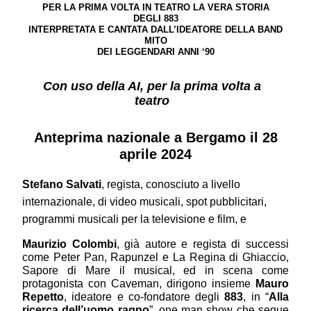
PER LA PRIMA VOLTA IN TEATRO LA VERA STORIA
DEGLI 883
INTERPRETATA E CANTATA DALL’IDEATORE DELLA BAND
MITO
DEI LEGGENDARI ANNI ‘90
Con uso della AI, per la prima volta a
teatro
Anteprima nazionale a Bergamo il
28
aprile 2024
S
tefano Salvati
,
regista, conosciuto a livello
internazionale, di video musicali, spot pubblicitari,
programmi musicali per la televisione e film, e
Maurizio Colombi
, già autore e regista di successi
come Peter Pan, Rapunzel e La Regina di Ghiaccio,
Sapore di Mare il musical, ed in scena come
protagonista con Caveman, dirigono insieme
Mauro
Repetto
, ideatore e co-fondatore degli
883
, in “
Alla
ricerca dell’uomo ragno
”, one man show che segue