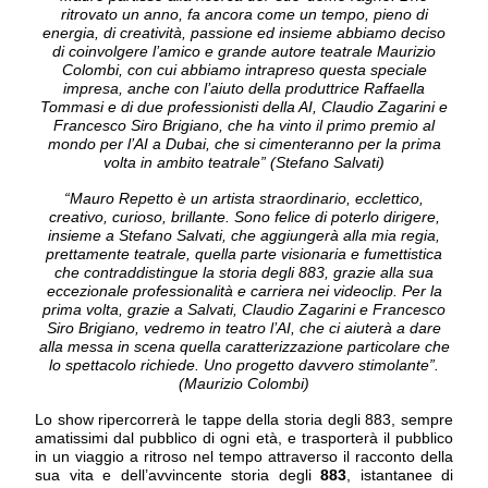
ritrovato un anno, fa ancora come un tempo, pieno di
energia, di creatività, passione ed insieme abbiamo deciso
di coinvolgere l’amico e grande autore teatrale Maurizio
Colombi, con cui abbiamo intrapreso questa speciale
impresa, anche con l’aiuto della produttrice Raffaella
Tommasi e di due professionisti della AI, Claudio Zagarini e
Francesco Siro Brigiano, che ha vinto il primo premio al
mondo per l’AI a Dubai, che si cimenteranno per la prima
volta in ambito teatrale” (Stefano Salvati)
“Mauro Repetto è un artista straordinario, ecclettico,
creativo, curioso, brillante. Sono felice di poterlo dirigere,
insieme a Stefano Salvati, che aggiungerà alla mia regia,
prettamente teatrale, quella parte visionaria e fumettistica
che contraddistingue la storia degli 883, grazie alla sua
eccezionale professionalità e carriera nei videoclip. Per la
prima volta, grazie a Salvati, Claudio Zagarini e Francesco
Siro Brigiano, vedremo in teatro l’AI, che ci aiuterà a dare
alla messa in scena quella caratterizzazione particolare che
lo spettacolo richiede. Uno progetto davvero stimolante”.
(Maurizio Colombi)
Lo show
ripercorrerà le tappe della storia degli 883, sempre
amatissimi dal pubblico di ogni età, e trasporterà il pubblico
in un viaggio a ritroso nel tempo attraverso il racconto della
sua vita e dell’avvincente storia degli
883
, istantanee di