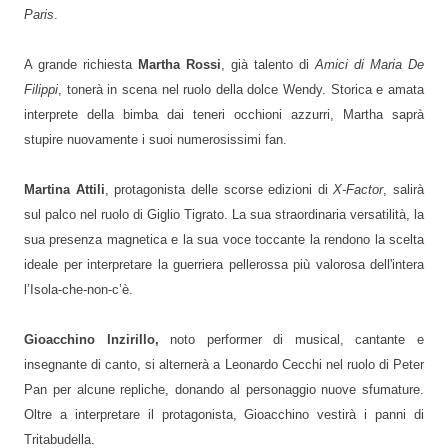
Paris
.
A grande richiesta
Martha Rossi
, già talento di
Amici di Maria De
Filippi
, tonerà in scena nel ruolo della dolce Wendy. Storica e amata
interprete della bimba dai teneri occhioni azzurri, Martha saprà
stupire nuovamente i suoi numerosissimi fan.
Martina Attili
,
protagonista delle scorse edizioni di
X-Factor
, salirà
sul palco nel ruolo di Giglio Tigrato. La sua straordinaria versatilità, la
sua presenza magnetica e la sua voce toccante la rendono la scelta
ideale per interpretare la guerriera pellerossa più valorosa dell'intera
l’Isola-che-non-c’è.
Gioacchino Inzirillo,
noto performer di musical, cantante e
insegnante di canto, si alternerà a Leonardo Cecchi nel ruolo di Peter
Pan per alcune repliche, donando al personaggio nuove sfumature.
Oltre a interpretare il protagonista, Gioacchino vestirà i panni di
Tritabudella.