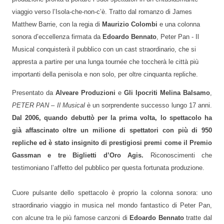
viaggio verso l’Isola-che-non-c’è. Tratto dal romanzo di James
Matthew Barrie, con la regia di
Maurizio Colombi
e una colonna
sonora d’eccellenza firmata da
Edoardo Bennato
, Peter Pan - Il
Musical conquisterà il pubblico con un cast straordinario, che si
appresta a partire per una lunga tournée che toccherà le città più
importanti della penisola e non solo, per oltre cinquanta repliche.
Presentato da
Alveare Produzioni
e
Gli Ipocriti Melina Balsamo
,
PETER PAN – Il Musical
è un sorprendente successo
lungo 17 anni.
Dal 2006, quando debuttò per la prima volta, lo spettacolo
ha
già affascinato oltre un milione di spettatori con più di 950
repliche ed è stato insignito di prestigiosi premi come il Premio
Gassman e tre Biglietti d’Oro Agis.
Riconoscimenti che
testimoniano l’affetto del pubblico per questa fortunata produzione.
Cuore pulsante dello spettacolo è proprio la colonna sonora: uno
straordinario viaggio in musica nel mondo fantastico di Peter Pan,
con alcune tra le più famose canzoni di
Edoardo
Bennato
tratte dal