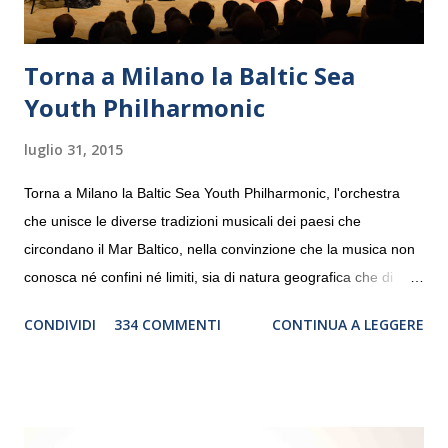
Torna a Milano la Baltic Sea
Youth Philharmonic
luglio 31, 2015
Torna a Milano la Baltic Sea Youth Philharmonic, l'orchestra
che unisce le diverse tradizioni musicali dei paesi che
circondano il Mar Baltico, nella convinzione che la musica non
conosca né confini né limiti, sia di natura geografica che di
genere. Il tour, realizzato grazie al sostegno di Saipem,
CONDIVIDI
334 COMMENTI
CONTINUA A LEGGERE
debutterà il 10 settembre a Heiden, in Germania, e toccherà, in
dieci giorni, nove differenti città in Svizzera, Italia, Danimarca e
Polonia. In Italia la Baltic Sea Youth Philharmonic sarà a Milano
il 14 settembre nel suggestivo contesto della Basilica di Santa
Maria delle Grazie, ospite dell’Associazione Musicale ArteViva,