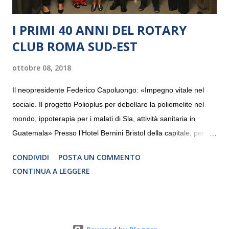
I PRIMI 40 ANNI DEL ROTARY
CLUB ROMA SUD-EST
ottobre 08, 2018
Il neopresidente Federico Capoluongo: «Impegno vitale nel
sociale. Il progetto Polioplus per debellare la poliomelite nel
mondo, ippoterapia per i malati di Sla, attività sanitaria in
Guatemala» Presso l’Hotel Bernini Bristol della capitale, per la
prima volta, sono stati presentati alla stampa i progetti in
CONDIVIDI
POSTA UN COMMENTO
programmazione del Rotary Club Roma Sud-Est che festeggia
CONTINUA A LEGGERE
i quaranta anni di attività. Un’occasione per raccontare al
mondo esterno i valori in cui il Club crede fermamente e che
muovono le azioni dei soci che lo compongono. Infatti le attività
che svolge il Rotary sono principalmente di volontariato e