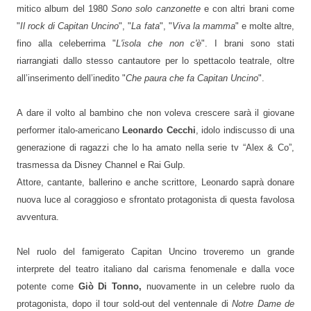
mitico album del 1980
Sono solo canzonette
e con altri brani come
"
Il rock di Capitan Uncino
", "
La fata
", "
Viva la mamma
" e molte altre,
fino alla celeberrima "
L'isola che non c'è
". I brani sono stati
riarrangiati dallo stesso cantautore per lo spettacolo teatrale, oltre
all’inserimento dell’inedito "
Che paura che fa Capitan Uncino
".
A dare il volto al bambino che non voleva crescere sarà il giovane
performer italo-americano
Leonardo Cecchi
, idolo indiscusso di una
generazione di ragazzi che lo ha amato nella serie tv “Alex & Co”,
trasmessa da Disney Channel e Rai Gulp.
Attore, cantante, ballerino e anche scrittore, Leonardo saprà donare
nuova luce al coraggioso e sfrontato protagonista di questa favolosa
avventura.
Nel ruolo del famigerato Capitan Uncino troveremo un grande
interprete del teatro italiano dal carisma fenomenale e dalla voce
potente come
Giò Di Tonno,
nuovamente in un celebre ruolo da
protagonista, dopo il tour sold-out del ventennale di
Notre Dame de