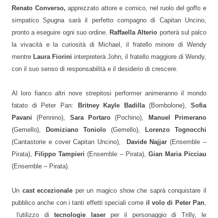
Renato Converso,
apprezzato attore e comico, nel ruolo del goffo e
simpatico Spugna sarà il perfetto compagno di Capitan Uncino,
pronto a eseguire ogni suo ordine.
Raffaella Alterio
porterà sul palco
la vivacità e la curiosità di Michael, il fratello minore di Wendy
mentre
Laura Fiorini
interpreterà John, il fratello maggiore di Wendy,
con il suo senso di responsabilità e il desiderio di crescere.
Al loro fianco altri nove strepitosi performer animeranno
il mondo
fatato di Peter Pan
:
Britney Kayle Badilla
(Bombolone),
Sofia
Pavani
(Pennino),
Sara Portaro
(Pochino),
Manuel Primerano
(Gemello),
Domiziano Toniolo
(Gemello),
Lorenzo Tognocchi
(Cantastorie e cover Capitan Uncino),
Davide Najjar
(Ensemble –
Pirata),
Filippo Tampieri
(Ensemble – Pirata),
Gian Maria Picciau
(Ensemble – Pirata).
Un
cast eccezionale
per un magico show che saprà conquistare il
pubblico anche con i tanti effetti speciali come
il volo di Peter Pan
,
l'utilizzo di
tecnologie laser
per il personaggio di Trilly
,
le