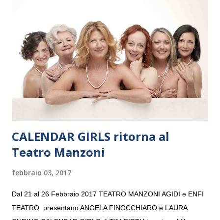
e a Verona il 15 settembre al Teatro Filarmonico per il festival
“Settembre dell’Accademia” dove si esibirà per il secondo anno
consecutivo. Il pubblico milanese avrà il piacere di applaudire i
giovani artisti della Baltic Sea Youth Philharmonic per la quarta
volta. L’orchestra, fondata nel 2008 da Kristjan Järvi (affiancato
da un prestigioso consiglio di consulent...
CALENDAR GIRLS ritorna al
Teatro Manzoni
febbraio 03, 2017
Dal 21 al 26 Febbraio 2017 TEATRO MANZONI AGIDI e ENFI
TEATRO presentano ANGELA FINOCCHIARO e LAURA