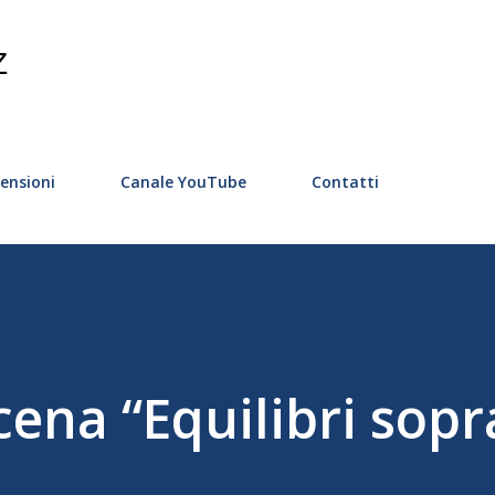
Passa ai contenuti principali
Z
ensioni
Canale YouTube
Contatti
cena “Equilibri sopr