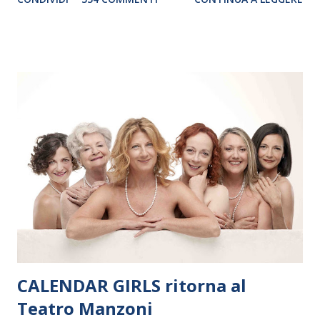
debutterà il 10 settembre a Heiden, in Germania, e toccherà, in
dieci giorni, nove differenti città in Svizzera, Italia, Danimarca e
Polonia. In Italia la Baltic Sea Youth Philharmonic sarà a Milano
il 14 settembre nel suggestivo contesto della Basilica di Santa
Maria delle Grazie, ospite dell’Associazione Musicale ArteViva,
e a Verona il 15 settembre al Teatro Filarmonico per il festival
“Settembre dell’Accademia” dove si esibirà per il secondo anno
consecutivo. Il pubblico milanese avrà il piacere di applaudire i
giovani artisti della Baltic Sea Youth Philharmonic per la quarta
volta. L’orchestra, fondata nel 2008 da Kristjan Järvi (affiancato
da un prestigioso consiglio di consulent...
CALENDAR GIRLS ritorna al
Teatro Manzoni