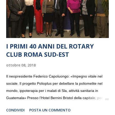
I PRIMI 40 ANNI DEL ROTARY
CLUB ROMA SUD-EST
ottobre 08, 2018
Il neopresidente Federico Capoluongo: «Impegno vitale nel
sociale. Il progetto Polioplus per debellare la poliomelite nel
mondo, ippoterapia per i malati di Sla, attività sanitaria in
Guatemala» Presso l’Hotel Bernini Bristol della capitale, per la
prima volta, sono stati presentati alla stampa i progetti in
CONDIVIDI
POSTA UN COMMENTO
programmazione del Rotary Club Roma Sud-Est che festeggia