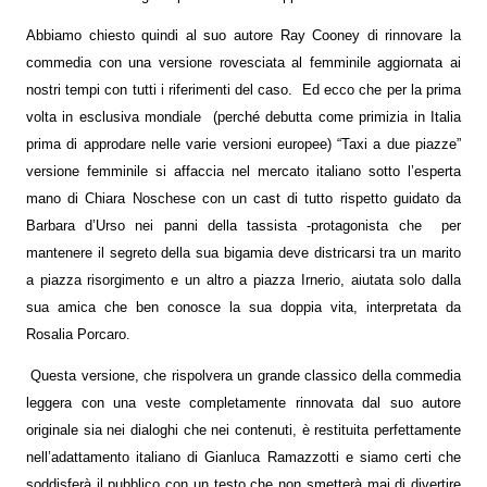
Abbiamo chiesto quindi al suo autore Ray Cooney di rinnovare la
commedia con una versione rovesciata al femminile aggiornata ai
nostri tempi con tutti i riferimenti del caso.
Ed ecco che per la prima
volta in esclusiva mondiale
(perché debutta come primizia in Italia
prima di approdare nelle varie versioni europee) “Taxi a due piazze”
versione femminile si affaccia nel mercato italiano sotto l’esperta
mano di Chiara Noschese con un cast di tutto rispetto guidato da
Barbara d’Urso nei panni della tassista -protagonista che
per
mantenere il segreto della sua bigamia deve districarsi tra un marito
a piazza risorgimento e un altro a piazza Irnerio, aiutata solo dalla
sua amica che ben conosce la sua doppia vita, interpretata da
Rosalia Porcaro.
Questa versione, che rispolvera un grande classico della commedia
leggera con una veste completamente rinnovata dal suo autore
originale sia nei dialoghi che nei contenuti, è restituita perfettamente
nell’adattamento italiano di Gianluca Ramazzotti e siamo certi che
soddisferà il pubblico con un testo che non smetterà mai di divertire