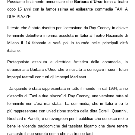
Possiamo finalmente annunciare che
Barbara d’Urso
torna a teatro
dopo 15 anni con la famosissima ed esilarante commedia TAXI A
DUE PIAZZE.
Il testo che è stato riscritto per l’occasione da Ray Cooney in chiave
femminile debutterà in prima assoluta in Italia al Teatro Nazionale di
Milano il 14 febbraio e sarà poi in tournée nelle principali città
italiane.
Protagonista assoluta e direttrice Artistica della commedia, la
straordinaria Barbara d’Urso che è riuscita a coniugare i suoi i futuri
impegni teatrali con tutti gli impegni Mediaset.
Da quando è stata rappresentata in tutto il mondo fin dal 1984, anno
d’esordio di “Taxi a due piazze” di Ray Cooney, una versione tutta al
femminile non c’era mai stata.
La commedia, che in Italia è tra le
più rappresentate con un’edizione storica della ditta Dorelli, Quattrini,
Brochard e Panelli, è un evergreen per il pubblico che conosce molto
bene le vicende tragicomiche del tassista bigamo che deve tenere
nascosto il suo segreto prima che sia troppo tardi.