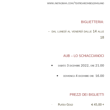
www.instagram.com/teatroarcimboldimilano
BIGLIETTERIA:
-
dal lunedì al venerdì dalle 14 alle
18
AUB – LO SCHIACCIANOCI
•
sabato 3 dicembre 2022, ore 21.00
•
domenica 4 dicembre ore
16.00
PREZZI DEI BIGLIETTI
·
Platea Gold
€ 45,00 +