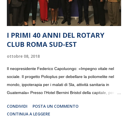
I PRIMI 40 ANNI DEL ROTARY
CLUB ROMA SUD-EST
ottobre 08, 2018
Il neopresidente Federico Capoluongo: «Impegno vitale nel
sociale. Il progetto Polioplus per debellare la poliomelite nel
mondo, ippoterapia per i malati di Sla, attività sanitaria in
Guatemala» Presso l’Hotel Bernini Bristol della capitale, per la
prima volta, sono stati presentati alla stampa i progetti in
CONDIVIDI
POSTA UN COMMENTO
programmazione del Rotary Club Roma Sud-Est che festeggia
CONTINUA A LEGGERE
i quaranta anni di attività. Un’occasione per raccontare al
mondo esterno i valori in cui il Club crede fermamente e che