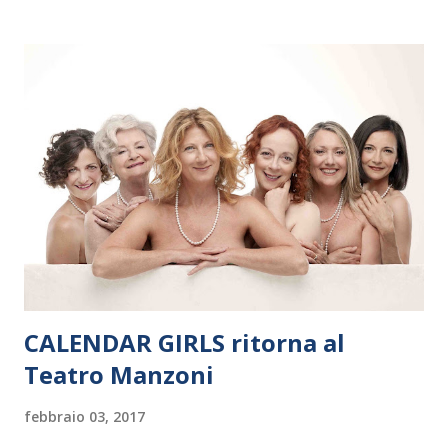
Polonia. In Italia la Baltic Sea Youth Philharmonic sarà a Milano
il 14 settembre nel suggestivo contesto della Basilica di Santa
Maria delle Grazie, ospite dell’Associazione Musicale ArteViva,
e a Verona il 15 settembre al Teatro Filarmonico per il festival
“Settembre dell’Accademia” dove si esibirà per il secondo anno
consecutivo. Il pubblico milanese avrà il piacere di applaudire i
giovani artisti della Baltic Sea Youth Philharmonic per la quarta
volta. L’orchestra, fondata nel 2008 da Kristjan Järvi (affiancato
da un prestigioso consiglio di consulent...
CALENDAR GIRLS ritorna al
Teatro Manzoni
febbraio 03, 2017