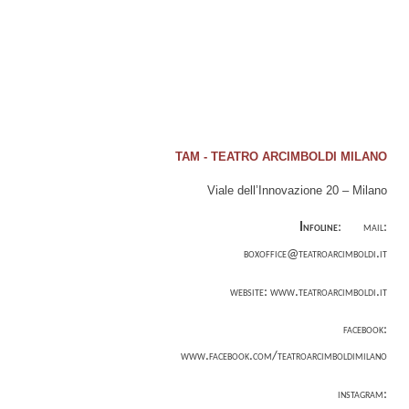
TAM - TEATRO ARCIMBOLDI MILANO
Viale dell’Innovazione 20 – Milano
Infoline
:
mail:
boxoffice@teatroarcimboldi.it
website
:
www.teatroarcimboldi.it
facebook:
www.facebook.com/teatroarcimboldimilano
instagram: