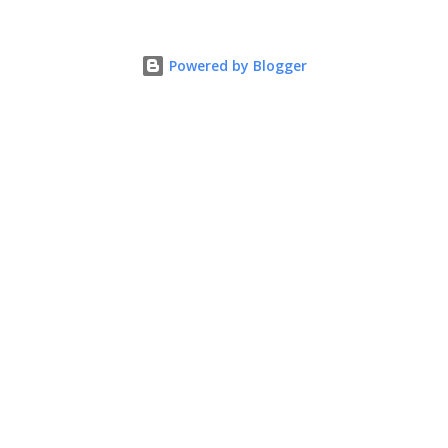
muovono le azioni dei soci che lo compongono. Infatti le attività
che svolge il Rotary sono principalmente di volontariato e
Powered by Blogger
riguardano sia il territorio che le missioni all’estero in paesi in
via di sviluppo.