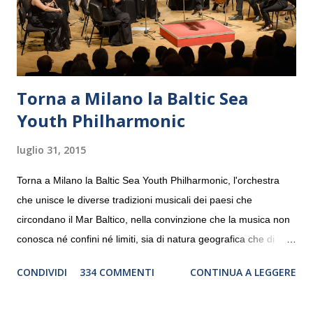
Torna a Milano la Baltic Sea
Youth Philharmonic
luglio 31, 2015
Torna a Milano la Baltic Sea Youth Philharmonic, l'orchestra
che unisce le diverse tradizioni musicali dei paesi che
circondano il Mar Baltico, nella convinzione che la musica non
conosca né confini né limiti, sia di natura geografica che di
genere. Il tour, realizzato grazie al sostegno di Saipem,
CONDIVIDI
334 COMMENTI
CONTINUA A LEGGERE
debutterà il 10 settembre a Heiden, in Germania, e toccherà, in
dieci giorni, nove differenti città in Svizzera, Italia, Danimarca e