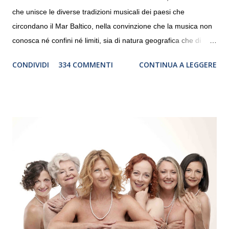
che unisce le diverse tradizioni musicali dei paesi che
circondano il Mar Baltico, nella convinzione che la musica non
conosca né confini né limiti, sia di natura geografica che di
genere. Il tour, realizzato grazie al sostegno di Saipem,
CONDIVIDI
334 COMMENTI
CONTINUA A LEGGERE
debutterà il 10 settembre a Heiden, in Germania, e toccherà, in
dieci giorni, nove differenti città in Svizzera, Italia, Danimarca e
Polonia. In Italia la Baltic Sea Youth Philharmonic sarà a Milano
il 14 settembre nel suggestivo contesto della Basilica di Santa
Maria delle Grazie, ospite dell’Associazione Musicale ArteViva,
e a Verona il 15 settembre al Teatro Filarmonico per il festival
“Settembre dell’Accademia” dove si esibirà per il secondo anno
consecutivo. Il pubblico milanese avrà il piacere di applaudire i
giovani artisti della Baltic Sea Youth Philharmonic per la quarta
volta. L’orchestra, fondata nel 2008 da Kristjan Järvi (affiancato
da un prestigioso consiglio di consulent...