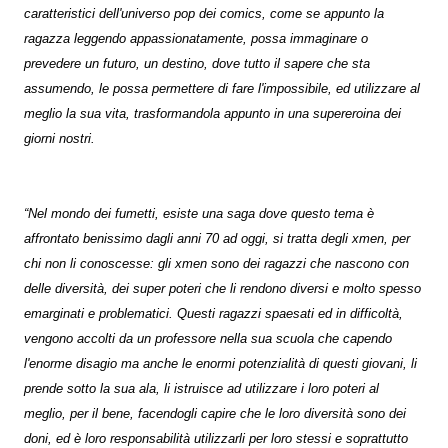
caratteristici dell'universo pop dei comics, come se appunto la
ragazza leggendo appassionatamente, possa immaginare o
prevedere un futuro, un destino, dove tutto il sapere che sta
assumendo, le possa permettere di fare l'impossibile, ed utilizzare al
meglio la sua vita, trasformandola appunto in una supereroina dei
giorni nostri.
“Nel mondo dei fumetti, esiste una saga dove questo tema è
affrontato benissimo dagli anni 70 ad oggi, si tratta degli xmen, per
chi non li conoscesse: gli xmen sono dei ragazzi che nascono con
delle diversità, dei super poteri che li rendono diversi e molto spesso
emarginati e problematici. Questi ragazzi spaesati ed in difficoltà,
vengono accolti da un professore nella sua scuola che capendo
l'enorme disagio ma anche le enormi potenzialità di questi giovani, li
prende sotto la sua ala, li istruisce ad utilizzare i loro poteri al
meglio, per il bene, facendogli capire che le loro diversità sono dei
doni, ed è loro responsabilità utilizzarli per loro stessi e soprattutto