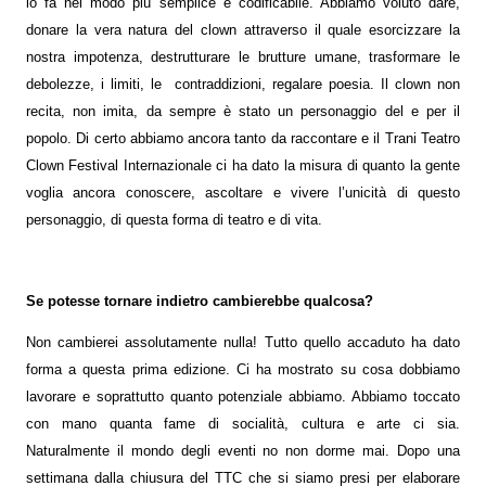
lo fa nel modo più semplice e codificabile. Abbiamo voluto dare,
donare la vera natura del clown attraverso il quale esorcizzare la
nostra impotenza, destrutturare le brutture umane, trasformare le
debolezze, i limiti, le
contraddizioni, regalare poesia. Il clown non
recita, non imita, da sempre è stato un personaggio del e per il
popolo. Di certo abbiamo ancora tanto da raccontare e il Trani Teatro
Clown Festival Internazionale ci ha dato la misura di quanto la gente
voglia ancora conoscere, ascoltare e vivere l’unicità di questo
personaggio, di questa forma di teatro e di vita.
Se potesse tornare indietro cambierebbe qualcosa?
Non cambierei assolutamente nulla! Tutto quello accaduto ha dato
forma a questa prima edizione. Ci ha mostrato su cosa dobbiamo
lavorare e soprattutto quanto potenziale abbiamo. Abbiamo toccato
con mano quanta fame di socialità, cultura e arte ci sia.
Naturalmente il mondo degli eventi no non dorme mai. Dopo una
settimana dalla chiusura del TTC che si siamo presi per elaborare