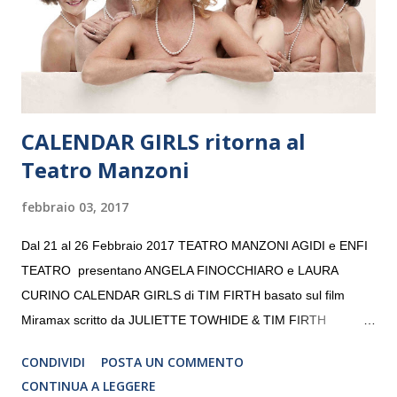
volta. L’orchestra, fondata nel 2008 da Kristjan Järvi (affiancato
da un prestigioso consiglio di consulent...
CALENDAR GIRLS ritorna al
Teatro Manzoni
febbraio 03, 2017
Dal 21 al 26 Febbraio 2017 TEATRO MANZONI AGIDI e ENFI
TEATRO presentano ANGELA FINOCCHIARO e LAURA
CURINO CALENDAR GIRLS di TIM FIRTH basato sul film
Miramax scritto da JULIETTE TOWHIDE & TIM FIRTH
Traduzione e adattamento STEFANIA BERTOLA Regia
CONDIVIDI
POSTA UN COMMENTO
CRISTINA PEZZOLI
CONTINUA A LEGGERE