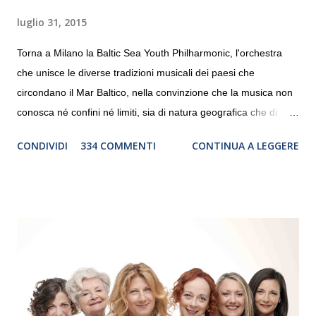
luglio 31, 2015
Torna a Milano la Baltic Sea Youth Philharmonic, l'orchestra
che unisce le diverse tradizioni musicali dei paesi che
circondano il Mar Baltico, nella convinzione che la musica non
conosca né confini né limiti, sia di natura geografica che di
genere. Il tour, realizzato grazie al sostegno di Saipem,
CONDIVIDI
334 COMMENTI
CONTINUA A LEGGERE
debutterà il 10 settembre a Heiden, in Germania, e toccherà, in
dieci giorni, nove differenti città in Svizzera, Italia, Danimarca e
Polonia. In Italia la Baltic Sea Youth Philharmonic sarà a Milano
il 14 settembre nel suggestivo contesto della Basilica di Santa
Maria delle Grazie, ospite dell’Associazione Musicale ArteViva,
e a Verona il 15 settembre al Teatro Filarmonico per il festival
“Settembre dell’Accademia” dove si esibirà per il secondo anno
consecutivo. Il pubblico milanese avrà il piacere di applaudire i
giovani artisti della Baltic Sea Youth Philharmonic per la quarta