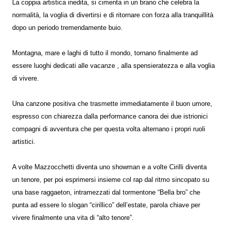
La coppia artistica inedita, si cimenta in un brano che celebra la
normalità, la voglia di divertirsi e di ritornare con forza alla tranquillità
dopo un periodo tremendamente buio.
Montagna, mare e laghi di tutto il mondo, tornano finalmente ad
essere luoghi dedicati alle vacanze , alla spensieratezza e alla voglia
di vivere.
Una canzone positiva che trasmette immediatamente il buon umore,
espresso con chiarezza dalla performance canora dei due istrionici
compagni di avventura che per questa volta alternano i propri ruoli
artistici.
A volte Mazzocchetti diventa uno showman e a volte Cirilli diventa
un tenore, per poi esprimersi insieme col rap dal ritmo sincopato su
una base raggaeton, intramezzati dal tormentone “Bella bro” che
punta ad essere lo slogan “cirillico” dell’estate, parola chiave per
vivere finalmente una vita di “alto tenore”.