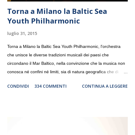
Torna a Milano la Baltic Sea
Youth Philharmonic
luglio 31, 2015
Torna a Milano la Baltic Sea Youth Philharmonic, l'orchestra
che unisce le diverse tradizioni musicali dei paesi che
circondano il Mar Baltico, nella convinzione che la musica non
conosca né confini né limiti, sia di natura geografica che di
genere. Il tour, realizzato grazie al sostegno di Saipem,
CONDIVIDI
334 COMMENTI
CONTINUA A LEGGERE
debutterà il 10 settembre a Heiden, in Germania, e toccherà, in
dieci giorni, nove differenti città in Svizzera, Italia, Danimarca e
Polonia. In Italia la Baltic Sea Youth Philharmonic sarà a Milano
il 14 settembre nel suggestivo contesto della Basilica di Santa
Maria delle Grazie, ospite dell’Associazione Musicale ArteViva,
e a Verona il 15 settembre al Teatro Filarmonico per il festival