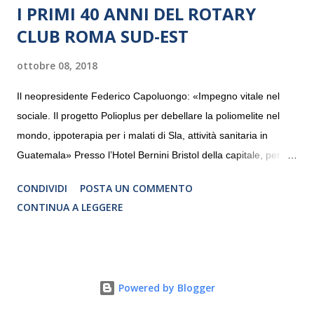
I PRIMI 40 ANNI DEL ROTARY
CLUB ROMA SUD-EST
ottobre 08, 2018
Il neopresidente Federico Capoluongo: «Impegno vitale nel
sociale. Il progetto Polioplus per debellare la poliomelite nel
mondo, ippoterapia per i malati di Sla, attività sanitaria in
Guatemala» Presso l’Hotel Bernini Bristol della capitale, per la
prima volta, sono stati presentati alla stampa i progetti in
CONDIVIDI
POSTA UN COMMENTO
programmazione del Rotary Club Roma Sud-Est che festeggia
CONTINUA A LEGGERE
i quaranta anni di attività. Un’occasione per raccontare al
mondo esterno i valori in cui il Club crede fermamente e che
muovono le azioni dei soci che lo compongono. Infatti le attività
che svolge il Rotary sono principalmente di volontariato e
Powered by Blogger
riguardano sia il territorio che le missioni all’estero in paesi in
via di sviluppo.