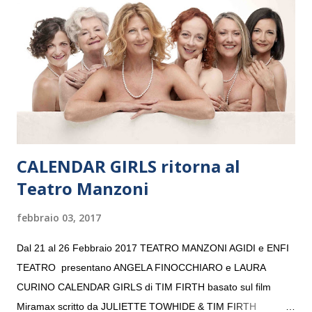
“Settembre dell’Accademia” dove si esibirà per il secondo anno
consecutivo. Il pubblico milanese avrà il piacere di applaudire i
giovani artisti della Baltic Sea Youth Philharmonic per la quarta
volta. L’orchestra, fondata nel 2008 da Kristjan Järvi (affiancato
da un prestigioso consiglio di consulent...
CALENDAR GIRLS ritorna al
Teatro Manzoni
febbraio 03, 2017
Dal 21 al 26 Febbraio 2017 TEATRO MANZONI AGIDI e ENFI
TEATRO presentano ANGELA FINOCCHIARO e LAURA
CURINO CALENDAR GIRLS di TIM FIRTH basato sul film
Miramax scritto da JULIETTE TOWHIDE & TIM FIRTH