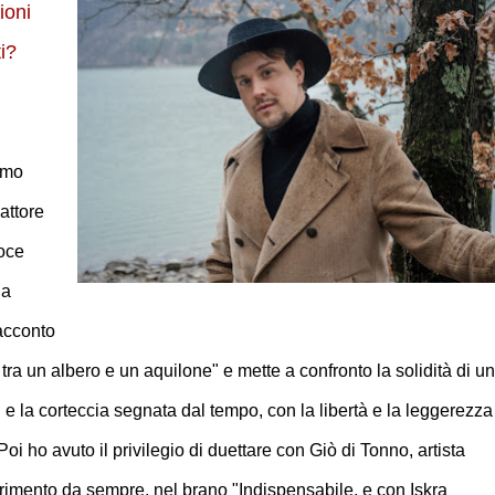
ioni
ti?
timo
attore
voce
ia
racconto
 tra un albero e un aquilone" e mette a confronto la solidità di un
 e la corteccia segnata dal tempo, con la libertà e la leggerezza
oi ho avuto il privilegio di duettare con Giò di Tonno, artista
erimento da sempre, nel brano "Indispensabile, e con Iskra