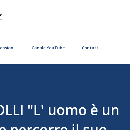
Passa ai contenuti principali
Z
ensioni
Canale YouTube
Contatti
LLI "L' uomo è un
e percorre il suo