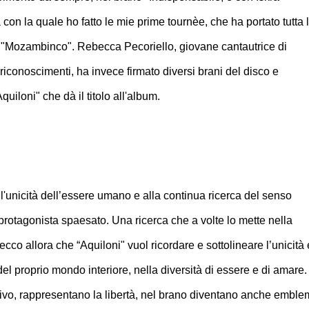
 con la quale ho fatto le mie prime tournèe, che ha portato tutta 
o "Mozambinco". Rebecca Pecoriello, giovane cantautrice di
riconoscimenti, ha invece firmato diversi brani del disco e
uiloni" che dà il titolo all'album.
l'unicità dell’essere umano e alla continua ricerca del senso
 protagonista spaesato. Una ricerca che a volte lo mette nella
cco allora che “Aquiloni" vuol ricordare e sottolineare l’unicità 
 del proprio mondo interiore, nella diversità di essere e di amare.
ttivo, rappresentano la libertà, nel brano diventano anche embl