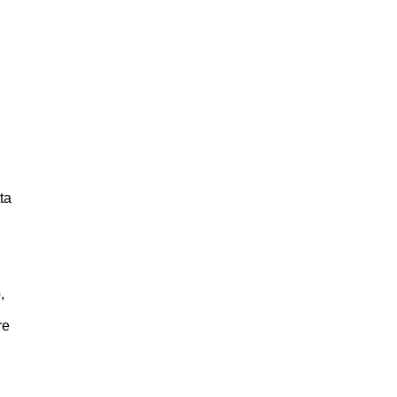
ta
,
re