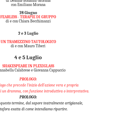
di Deanna-Bonanni-Morana
con Emiliano Morana
28 Giugno
FEARLESS - TERAPIE DI GRUPPO
di e con Chiara Becchimanzi
2 e 3 Luglio
UN TRAMEZZINO TAUTOLOGICO
di e con Mauro Tiberi
4 e 5 Luglio
SHAKESPEARE IN PLEXIGLASS
nnabella Calabrese e Giovanna Cappuccio
PROLOGO:
go che precede l'inizio dell'azione vera e propria
 un dramma, con funzione introduttiva o interpretativa.
PROLOGO
:
 questo termine, dal sapore teatralmente artigianale,
tafora esatta di come intendiamo ripartire.