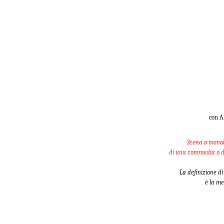
con A
Scena o monolo
di una commedia o di
La
definizione di
è la me