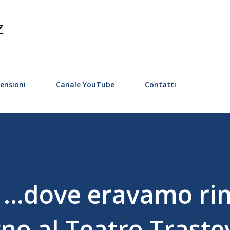
Passa ai contenuti principali
Z
ensioni
Canale YouTube
Contatti
..dove eravamo ri
gno al Teatro Traste