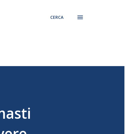
CERCA
masti
vere