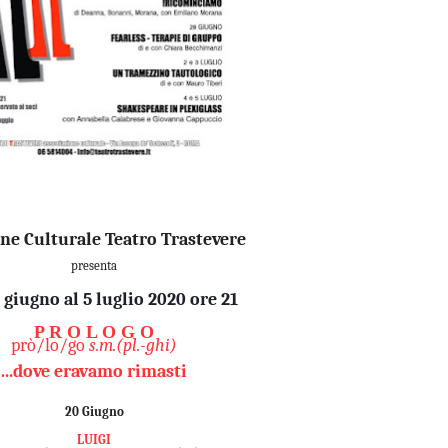
ne Culturale Teatro Trastevere
presenta
 giugno al 5 luglio 2020 ore 21
P R O L O G O
prò/lo/go
s.m.(pl.-ghi)
...dove eravamo rimasti
20 Giugno
LUIGI