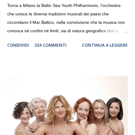
Torna a Milano la Baltic Sea Youth Philharmonic, l'orchestra
che unisce le diverse tradizioni musicali dei paesi che
circondano il Mar Baltico, nella convinzione che la musica non
conosca né confini né limiti, sia di natura geografica che di
genere. Il tour, realizzato grazie al sostegno di Saipem,
CONDIVIDI
334 COMMENTI
CONTINUA A LEGGERE
debutterà il 10 settembre a Heiden, in Germania, e toccherà, in
dieci giorni, nove differenti città in Svizzera, Italia, Danimarca e
Polonia. In Italia la Baltic Sea Youth Philharmonic sarà a Milano
il 14 settembre nel suggestivo contesto della Basilica di Santa
Maria delle Grazie, ospite dell’Associazione Musicale ArteViva,
e a Verona il 15 settembre al Teatro Filarmonico per il festival
“Settembre dell’Accademia” dove si esibirà per il secondo anno
consecutivo. Il pubblico milanese avrà il piacere di applaudire i
giovani artisti della Baltic Sea Youth Philharmonic per la quarta
volta. L’orchestra, fondata nel 2008 da Kristjan Järvi (affiancato
da un prestigioso consiglio di consulent...