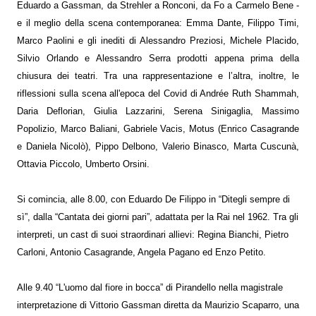
Eduardo a Gassman, da Strehler a Ronconi, da Fo a Carmelo Bene -
e il meglio della scena contemporanea: Emma Dante, Filippo Timi,
Marco Paolini e gli inediti di Alessandro Preziosi, Michele Placido,
Silvio Orlando e Alessandro Serra prodotti appena prima della
chiusura dei teatri. Tra una rappresentazione e l’altra, inoltre, le
riflessioni sulla scena all'epoca del Covid di Andrée Ruth Shammah,
Daria Deflorian, Giulia Lazzarini, Serena Sinigaglia, Massimo
Popolizio, Marco Baliani, Gabriele Vacis, Motus (Enrico Casagrande
e Daniela Nicolò), Pippo Delbono, Valerio Binasco, Marta Cuscunà,
Ottavia Piccolo, Umberto Orsini.
Si comincia, alle 8.00, con Eduardo De Filippo in “Ditegli sempre di
sì”, dalla “Cantata dei giorni pari”, adattata per la Rai nel 1962. Tra gli
interpreti, un cast di suoi straordinari allievi: Regina Bianchi, Pietro
Carloni, Antonio Casagrande, Angela Pagano ed Enzo Petito.
Alle 9.40 “L'uomo dal fiore in bocca” di Pirandello nella magistrale
interpretazione di Vittorio Gassman diretta da Maurizio Scaparro, una