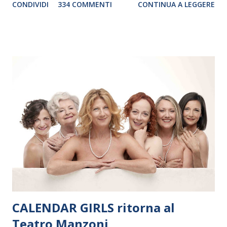
CONDIVIDI
334 COMMENTI
CONTINUA A LEGGERE
debutterà il 10 settembre a Heiden, in Germania, e toccherà, in
dieci giorni, nove differenti città in Svizzera, Italia, Danimarca e
Polonia. In Italia la Baltic Sea Youth Philharmonic sarà a Milano
il 14 settembre nel suggestivo contesto della Basilica di Santa
Maria delle Grazie, ospite dell’Associazione Musicale ArteViva,
e a Verona il 15 settembre al Teatro Filarmonico per il festival
“Settembre dell’Accademia” dove si esibirà per il secondo anno
consecutivo. Il pubblico milanese avrà il piacere di applaudire i
giovani artisti della Baltic Sea Youth Philharmonic per la quarta
volta. L’orchestra, fondata nel 2008 da Kristjan Järvi (affiancato
da un prestigioso consiglio di consulent...
CALENDAR GIRLS ritorna al
Teatro Manzoni