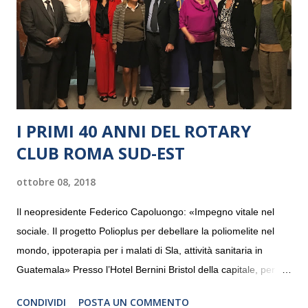
I PRIMI 40 ANNI DEL ROTARY
CLUB ROMA SUD-EST
ottobre 08, 2018
Il neopresidente Federico Capoluongo: «Impegno vitale nel
sociale. Il progetto Polioplus per debellare la poliomelite nel
mondo, ippoterapia per i malati di Sla, attività sanitaria in
Guatemala» Presso l’Hotel Bernini Bristol della capitale, per la
prima volta, sono stati presentati alla stampa i progetti in
CONDIVIDI
POSTA UN COMMENTO
programmazione del Rotary Club Roma Sud-Est che festeggia