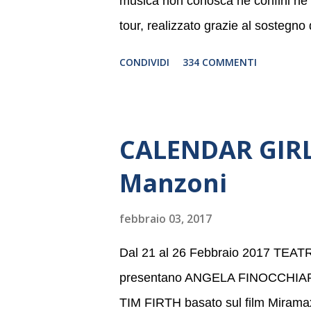
musica non conosca né confini né li
tour, realizzato grazie al sostegno
Germania, e toccherà, in dieci giorni
CONDIVIDI
334 COMMENTI
Danimarca e Polonia. In Italia la B
settembre nel suggestivo contesto 
dell’Associazione Musicale ArteViv
CALENDAR GIRLS
Filarmonico per il festival “Settem
Manzoni
anno consecutivo. Il pubblico milane
della Baltic Sea Youth Philharmonic
febbraio 03, 2017
2008 da Kristjan Järvi (affiancato d
Dal 21 al 26 Febbraio 2017 TE
presentano ANGELA FINOCCHIA
TIM FIRTH basato sul film Mira