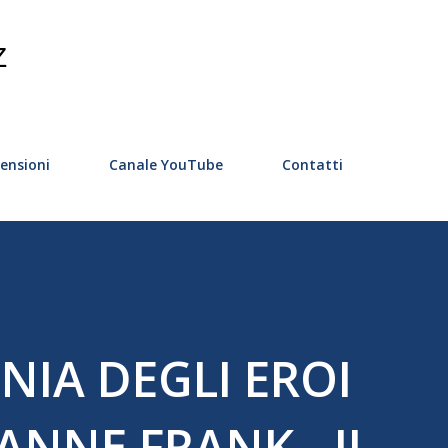
Passa ai contenuti principali
Z
ensioni
Canale YouTube
Contatti
IA DEGLI EROI
ANNE FRANK - IL