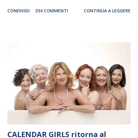
genere. Il tour, realizzato grazie al sostegno di Saipem,
CONDIVIDI
334 COMMENTI
CONTINUA A LEGGERE
debutterà il 10 settembre a Heiden, in Germania, e toccherà, in
dieci giorni, nove differenti città in Svizzera, Italia, Danimarca e
Polonia. In Italia la Baltic Sea Youth Philharmonic sarà a Milano
il 14 settembre nel suggestivo contesto della Basilica di Santa
Maria delle Grazie, ospite dell’Associazione Musicale ArteViva,
e a Verona il 15 settembre al Teatro Filarmonico per il festival
“Settembre dell’Accademia” dove si esibirà per il secondo anno
consecutivo. Il pubblico milanese avrà il piacere di applaudire i
giovani artisti della Baltic Sea Youth Philharmonic per la quarta
volta. L’orchestra, fondata nel 2008 da Kristjan Järvi (affiancato
da un prestigioso consiglio di consulent...
CALENDAR GIRLS ritorna al