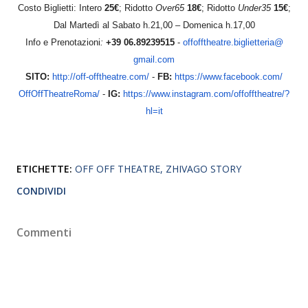
Costo Biglietti: Intero
25€
; Ridotto
Over65
18€
; Ridotto
Under35
15€
;
Dal Martedì al Sabato h.21,00 – Domenica h.17,00
Info e Prenotazioni
:
+39 06.89239515
-
offofftheatre.biglietteria@
gmail.com
SITO:
http://off-offtheatre.com/
-
FB:
https://www.facebook.com/
OffOffTheatreRoma/
-
IG:
https://www.instagram.com/
offofftheatre/?
hl=it
ETICHETTE:
OFF OFF THEATRE
ZHIVAGO STORY
CONDIVIDI
Commenti