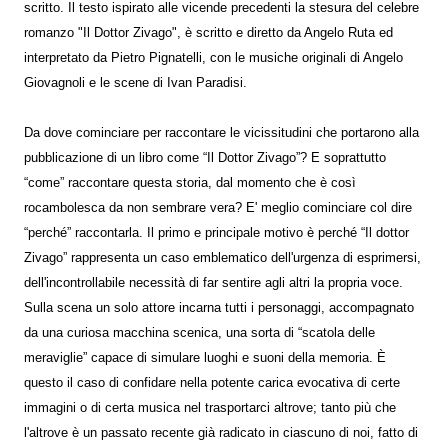
scritto. Il testo ispirato alle vicende precedenti la stesura del celebre
romanzo "Il Dottor Zivago", è scritto e diretto da Angelo Ruta ed
interpretato da Pietro Pignatelli, con le musiche originali di Angelo
Giovagnoli e le scene di Ivan Paradisi.
Da dove cominciare per raccontare le vicissitudini che portarono alla
pubblicazione di un libro come “Il Dottor Zivago”? E soprattutto
“come” raccontare questa storia, dal momento che è così
rocambolesca da non sembrare vera? E' meglio cominciare col dire
“perché” raccontarla. Il primo e principale motivo è perché “Il dottor
Zivago” rappresenta un caso emblematico dell'urgenza di esprimersi,
dell'incontrollabile necessità di far sentire agli altri la propria voce.
Sulla scena un solo attore incarna tutti i personaggi, accompagnato
da una curiosa macchina scenica, una sorta di “scatola delle
meraviglie” capace di simulare luoghi e suoni della memoria. È
questo il caso di confidare nella potente carica evocativa di certe
immagini o di certa musica nel trasportarci altrove; tanto più che
l'altrove è un passato recente già radicato in ciascuno di noi, fatto di