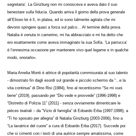
segretaria’. La Ginzburg non mi conosceva e aveva dato il suo
benestare sulla fiducia. Quando arriva il giorno della prova generale
all’Eliseo lei è lì, in platea, ed io sono talmente agitata che mi
devono spingere quasi a forza sul palco… Al termine della prova
Natalia è venuta in camerino, mi ha abbracciato e mi ha detto che
ero esattamente come aveva immaginato la sua Sofia. ‘La parrucca’
è l’ennesima occasione per mantenere vivo quel legame e in qualche
modo, onorarlo».
Maria Amelia Monti è attrice di popolarità commisurata al suo talento
- dimostrato fin dagli esordi sul grande e piccolo schermo da “...e la
vita continua” di Dino Risi (1984), fino al recentissimo “Se mi vuoi
bene” (2019), passando per “Dio vede e provvede” (1996-1998) e
“Distretto di Polizia 11” (2011) - senza ovviamente dimenticare le
pièces teatrali – da “Vizio di famiglia” di Edoardo Erba (1997-1998), a
“Ti ho sposato per allegria” di Natalia Ginzburg (2003-2006), fino a
“La lavatrice del cuore” a cura di Edoardo Erba (2017). Succede poi
che si cimenti con i testi di una autrice sempre amatissima, come