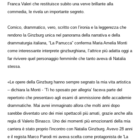
Franca Valeri che restituisce subito una verve brillante alla
commedia, le rivela un importante segreto.
Comico, drammatico, vero, scritto con l’ironia e la leggerezza che
rendono la Ginzburg unica nel panorama della narrativa e della
drammaturgia italiana, “La Parrucca” conferma Maria Amelia Monti
come interessante interprete ginzburghiana, l’attrice più adatta oggi a
far rivivere quel personaggio femminile che tanto aveva di Natalia
stessa.
«Le opere della Ginzburg hanno sempre segnato la mia vita artistica
– dichiara la Monti - ’Ti ho sposato per allegria’ faceva parte del
repertorio che presentavo agli esami di ammissione delle accademie
drammatiche. Mai avrei immaginato allora che molti anni dopo
sarebbe diventato uno dei miei spettacoli più amati, grazie anche alla
regia di Valerio Binasco. Uno dei momenti più emozionanti della mia
carriera è stato proprio l'incontro con Natalia Ginzburg. Avevo 28 anni
e il regista Marco Parodi mi aveva scelta come protagonista de 'La