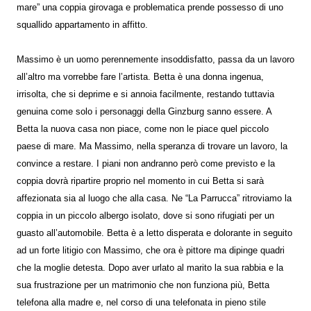
mare” una coppia girovaga e problematica prende possesso di uno
squallido appartamento in affitto.
Massimo è un uomo perennemente insoddisfatto, passa da un lavoro
all’altro ma vorrebbe fare l’artista. Betta è una donna ingenua,
irrisolta, che si deprime e si annoia facilmente, restando tuttavia
genuina come solo i personaggi della Ginzburg sanno essere. A
Betta la nuova casa non piace, come non le piace quel piccolo
paese di mare. Ma Massimo, nella speranza di trovare un lavoro, la
convince a restare. I piani non andranno però come previsto e la
coppia dovrà ripartire proprio nel momento in cui Betta si sarà
affezionata sia al luogo che alla casa. Ne “La Parrucca” ritroviamo la
coppia in un piccolo albergo isolato, dove si sono rifugiati per un
guasto all’automobile. Betta è a letto disperata e dolorante in seguito
ad un forte litigio con Massimo, che ora è pittore ma dipinge quadri
che la moglie detesta. Dopo aver urlato al marito la sua rabbia e la
sua frustrazione per un matrimonio che non funziona più, Betta
telefona alla madre e, nel corso di una telefonata in pieno stile