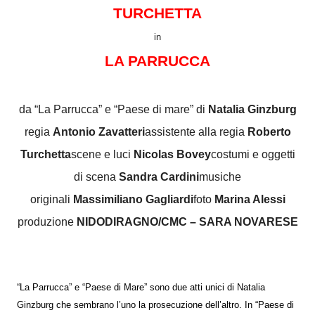
TURCHETTA
in
LA PARRUCCA
da “La Parrucca” e “Paese di mare” di
Natalia Ginzburg
regia
Antonio Zavatteri
assistente alla regia
Roberto
Turchetta
scene e luci
Nicolas Bovey
costumi e oggetti
di scena
Sandra Cardini
musiche
originali
Massimiliano Gagliardi
foto
Marina Alessi
produzione
NIDODIRAGNO/CMC – SARA NOVARESE
“La Parrucca” e “Paese di Mare” sono due atti unici di Natalia
Ginzburg che sembrano l’uno la prosecuzione dell’altro. In “Paese di