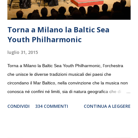
Torna a Milano la Baltic Sea
Youth Philharmonic
luglio 31, 2015
Torna a Milano la Baltic Sea Youth Philharmonic, l'orchestra
che unisce le diverse tradizioni musicali dei paesi che
circondano il Mar Baltico, nella convinzione che la musica non
conosca né confini né limiti, sia di natura geografica che di
genere. Il tour, realizzato grazie al sostegno di Saipem,
CONDIVIDI
334 COMMENTI
CONTINUA A LEGGERE
debutterà il 10 settembre a Heiden, in Germania, e toccherà, in
dieci giorni, nove differenti città in Svizzera, Italia, Danimarca e
Polonia. In Italia la Baltic Sea Youth Philharmonic sarà a Milano
il 14 settembre nel suggestivo contesto della Basilica di Santa