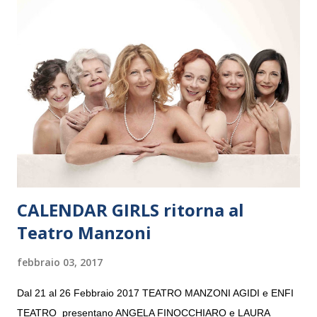
Maria delle Grazie, ospite dell’Associazione Musicale ArteViva,
e a Verona il 15 settembre al Teatro Filarmonico per il festival
“Settembre dell’Accademia” dove si esibirà per il secondo anno
consecutivo. Il pubblico milanese avrà il piacere di applaudire i
giovani artisti della Baltic Sea Youth Philharmonic per la quarta
volta. L’orchestra, fondata nel 2008 da Kristjan Järvi (affiancato
da un prestigioso consiglio di consulent...
CALENDAR GIRLS ritorna al
Teatro Manzoni
febbraio 03, 2017
Dal 21 al 26 Febbraio 2017 TEATRO MANZONI AGIDI e ENFI
TEATRO presentano ANGELA FINOCCHIARO e LAURA