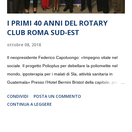
I PRIMI 40 ANNI DEL ROTARY
CLUB ROMA SUD-EST
ottobre 08, 2018
Il neopresidente Federico Capoluongo: «Impegno vitale nel
sociale. Il progetto Polioplus per debellare la poliomelite nel
mondo, ippoterapia per i malati di Sla, attività sanitaria in
Guatemala» Presso l’Hotel Bernini Bristol della capitale, per la
prima volta, sono stati presentati alla stampa i progetti in
CONDIVIDI
POSTA UN COMMENTO
programmazione del Rotary Club Roma Sud-Est che festeggia
CONTINUA A LEGGERE
i quaranta anni di attività. Un’occasione per raccontare al
mondo esterno i valori in cui il Club crede fermamente e che
muovono le azioni dei soci che lo compongono. Infatti le attività
che svolge il Rotary sono principalmente di volontariato e