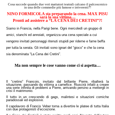
Cosa succede quando due veri mattatori teatrali calcano il palcoscenico
in una delle commedie più famose e irriverenti?!
NINO FORMICOLA sta preparando la cena. MAX PISU
sarà la sua vittima…
Pronti ad assistere a “LA CENA DEI CRETINI”?!
Siamo in Francia, nella Parigi bene. Ogni mercoledì un gruppo di
amici, stanchi ed annoiati, organizza una cena speciale a cui
vengono invitati personaggi ritenuti stupidi per riderne e farne beffa
per tutta la serata. Gli invitati sono ignari del “gioco” e che la cena
sia denominata “La Cena dei Cretini”.
Ma non sempre le cose vanno come ci si aspetta…
Il
“cretino” Francois, invitato dal brillante Pierre, ribalterà la
situazione, passando da vittima a carnefice. Riuscirà infatti a creare
una serie infinita di problemi a Pierre, arrivando persino a mettergli in
crisi il matrimonio.
Il tutto in un crescendo di gags, malintesi e situazioni comiche
paradossali ed esplosive.
Il capolavoro di Francis Veber torna a divertire le platee di tutta Italia
con due protagonisti d’eccezione.