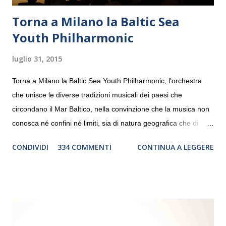
Torna a Milano la Baltic Sea
Youth Philharmonic
luglio 31, 2015
Torna a Milano la Baltic Sea Youth Philharmonic, l'orchestra
che unisce le diverse tradizioni musicali dei paesi che
circondano il Mar Baltico, nella convinzione che la musica non
conosca né confini né limiti, sia di natura geografica che di
genere. Il tour, realizzato grazie al sostegno di Saipem,
CONDIVIDI
334 COMMENTI
CONTINUA A LEGGERE
debutterà il 10 settembre a Heiden, in Germania, e toccherà, in
dieci giorni, nove differenti città in Svizzera, Italia, Danimarca e
Polonia. In Italia la Baltic Sea Youth Philharmonic sarà a Milano
il 14 settembre nel suggestivo contesto della Basilica di Santa
Maria delle Grazie, ospite dell’Associazione Musicale ArteViva,
e a Verona il 15 settembre al Teatro Filarmonico per il festival