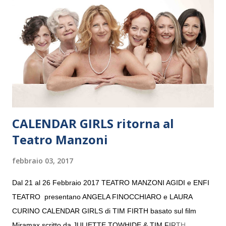
“Settembre dell’Accademia” dove si esibirà per il secondo anno
consecutivo. Il pubblico milanese avrà il piacere di applaudire i
giovani artisti della Baltic Sea Youth Philharmonic per la quarta
volta. L’orchestra, fondata nel 2008 da Kristjan Järvi (affiancato
da un prestigioso consiglio di consulent...
CALENDAR GIRLS ritorna al
Teatro Manzoni
febbraio 03, 2017
Dal 21 al 26 Febbraio 2017 TEATRO MANZONI AGIDI e ENFI
TEATRO presentano ANGELA FINOCCHIARO e LAURA
CURINO CALENDAR GIRLS di TIM FIRTH basato sul film
Miramax scritto da JULIETTE TOWHIDE & TIM FIRTH