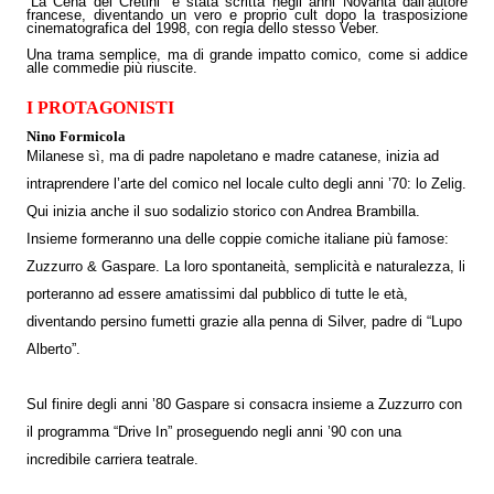
“La Cena dei Cretini” è stata scritta negli anni Novanta dall’autore
francese, diventando un vero e proprio cult dopo la trasposizione
cinematografica del 1998, con regia dello stesso Veber.
Una trama semplice, ma di grande impatto comico, come si addice
alle commedie più riuscite.
I PROTAGONISTI
Nino Formicola
Milanese sì, ma di padre napoletano e madre catanese, inizia ad
intraprendere l’arte del comico nel locale culto degli anni ’70: lo Zelig.
Qui inizia anche il suo sodalizio storico con Andrea Brambilla.
Insieme formeranno una delle coppie comiche italiane più famose:
Zuzzurro & Gaspare. La loro spontaneità, semplicità e naturalezza, li
porteranno ad essere amatissimi dal pubblico di tutte le età,
diventando persino fumetti grazie alla penna di Silver, padre di “Lupo
Alberto”.
Sul finire degli anni ’80 Gaspare si consacra insieme a Zuzzurro con
il programma “Drive In” proseguendo negli anni ’90 con una
incredibile carriera teatrale.