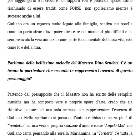
per raggiungerlo o il credere nei rapporti veri e profondi, spesso anche
rischiando di essere traditi come FORSE (non spoileriamo niente) è
successo anche a lui.
Giuliano era un ragazzo molto legato alla famiglia, sentiva sua sorella
come un porto sicuro dove poter attraccare nei momenti più difficili e ha
sempre avuto la vera amicizia come parte fondamentale della sua vita, così
come lo è della mia.
Parliamo delle bellissime melodie del Maestro Dino Scuderi. C'è un
brano in particolare che secondo te rappresenta l'essenza di questo
personaggio?
Partendo dal presupposto che il Maestro non ha scritto delle semplici
musiche ma ha composto vere e proprie opere d’arte, credo che sia
riduttivo pensare ad una sola canzone per rappresentare l’essenza di
Giuliano.
Nello spettacolo si passa dall
’
animo rabbioso e senza piet
à
di
“
Vendetta
” ad una vera e propria canzone d’amore come “
Angelo Mio
” che
Giuliano canta pensando alla sorella Mariannina; in “
Tornerà
” c’è tutta la