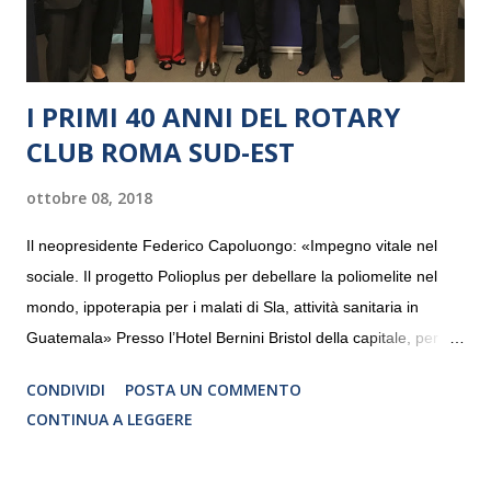
I PRIMI 40 ANNI DEL ROTARY
CLUB ROMA SUD-EST
ottobre 08, 2018
Il neopresidente Federico Capoluongo: «Impegno vitale nel
sociale. Il progetto Polioplus per debellare la poliomelite nel
mondo, ippoterapia per i malati di Sla, attività sanitaria in
Guatemala» Presso l’Hotel Bernini Bristol della capitale, per la
prima volta, sono stati presentati alla stampa i progetti in
CONDIVIDI
POSTA UN COMMENTO
programmazione del Rotary Club Roma Sud-Est che festeggia
CONTINUA A LEGGERE
i quaranta anni di attività. Un’occasione per raccontare al
mondo esterno i valori in cui il Club crede fermamente e che