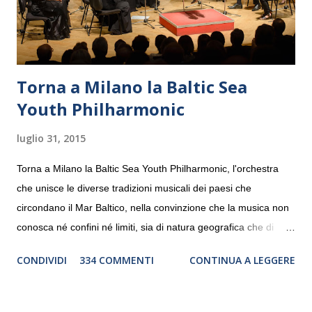
Torna a Milano la Baltic Sea
Youth Philharmonic
luglio 31, 2015
Torna a Milano la Baltic Sea Youth Philharmonic, l'orchestra
che unisce le diverse tradizioni musicali dei paesi che
circondano il Mar Baltico, nella convinzione che la musica non
conosca né confini né limiti, sia di natura geografica che di
genere. Il tour, realizzato grazie al sostegno di Saipem,
CONDIVIDI
334 COMMENTI
CONTINUA A LEGGERE
debutterà il 10 settembre a Heiden, in Germania, e toccherà, in
dieci giorni, nove differenti città in Svizzera, Italia, Danimarca e
Polonia. In Italia la Baltic Sea Youth Philharmonic sarà a Milano