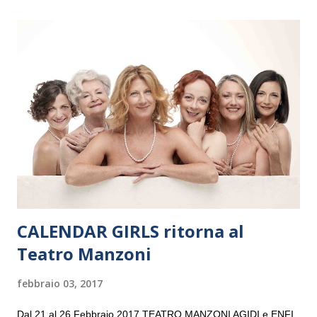
il 14 settembre nel suggestivo contesto della Basilica di Santa
Maria delle Grazie, ospite dell’Associazione Musicale ArteViva,
e a Verona il 15 settembre al Teatro Filarmonico per il festival
“Settembre dell’Accademia” dove si esibirà per il secondo anno
consecutivo. Il pubblico milanese avrà il piacere di applaudire i
giovani artisti della Baltic Sea Youth Philharmonic per la quarta
volta. L’orchestra, fondata nel 2008 da Kristjan Järvi (affiancato
da un prestigioso consiglio di consulent...
CALENDAR GIRLS ritorna al
Teatro Manzoni
febbraio 03, 2017
Dal 21 al 26 Febbraio 2017 TEATRO MANZONI AGIDI e ENFI