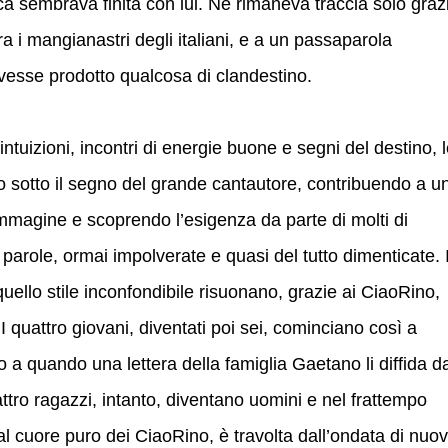
ca sembrava finita con lui. Ne rimaneva traccia solo graz
ra i mangianastri degli italiani, e a un passaparola
vesse prodotto qualcosa di clandestino.
ntuizioni, incontri di energie buone e segni del destino, 
no sotto il segno del grande cantautore, contribuendo a u
immagine e scoprendo l’esigenza da parte di molti di
parole, ormai impolverate e quasi del tutto dimenticate. 
quello stile inconfondibile risuonano, grazie ai CiaoRino,
. I quattro giovani, diventati poi sei, cominciano così a
fino a quando una lettera della famiglia Gaetano li diffida d
uattro ragazzi, intanto, diventano uomini e nel frattempo
dal cuore puro dei CiaoRino, è travolta dall’ondata di nuo