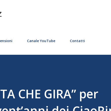
Passa ai contenuti principali
Z
ensioni
Canale YouTube
Contatti
TA CHE GIRA” per
vent’anni dei CiaoR