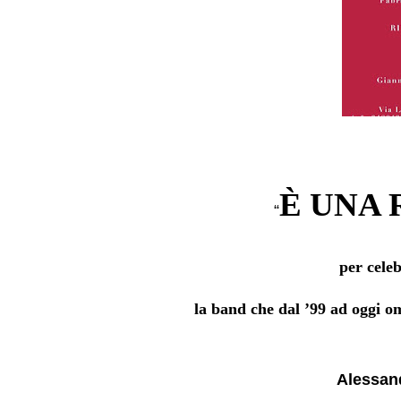
È UNA 
“
per cele
la band che dal ’99 ad oggi om
Alessand