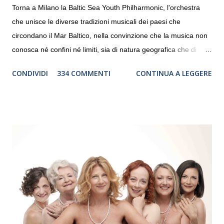
Torna a Milano la Baltic Sea Youth Philharmonic, l'orchestra
che unisce le diverse tradizioni musicali dei paesi che
circondano il Mar Baltico, nella convinzione che la musica non
conosca né confini né limiti, sia di natura geografica che di
genere. Il tour, realizzato grazie al sostegno di Saipem,
CONDIVIDI
334 COMMENTI
CONTINUA A LEGGERE
debutterà il 10 settembre a Heiden, in Germania, e toccherà, in
dieci giorni, nove differenti città in Svizzera, Italia, Danimarca e
Polonia. In Italia la Baltic Sea Youth Philharmonic sarà a Milano
il 14 settembre nel suggestivo contesto della Basilica di Santa
Maria delle Grazie, ospite dell’Associazione Musicale ArteViva,
e a Verona il 15 settembre al Teatro Filarmonico per il festival
“Settembre dell’Accademia” dove si esibirà per il secondo anno
consecutivo. Il pubblico milanese avrà il piacere di applaudire i
giovani artisti della Baltic Sea Youth Philharmonic per la quarta
volta. L’orchestra, fondata nel 2008 da Kristjan Järvi (affiancato
da un prestigioso consiglio di consulent...