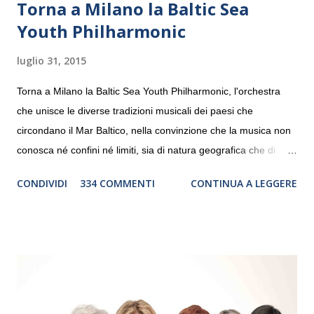
Torna a Milano la Baltic Sea
Youth Philharmonic
luglio 31, 2015
Torna a Milano la Baltic Sea Youth Philharmonic, l'orchestra
che unisce le diverse tradizioni musicali dei paesi che
circondano il Mar Baltico, nella convinzione che la musica non
conosca né confini né limiti, sia di natura geografica che di
genere. Il tour, realizzato grazie al sostegno di Saipem,
CONDIVIDI
334 COMMENTI
CONTINUA A LEGGERE
debutterà il 10 settembre a Heiden, in Germania, e toccherà, in
dieci giorni, nove differenti città in Svizzera, Italia, Danimarca e
Polonia. In Italia la Baltic Sea Youth Philharmonic sarà a Milano
il 14 settembre nel suggestivo contesto della Basilica di Santa
Maria delle Grazie, ospite dell’Associazione Musicale ArteViva,
e a Verona il 15 settembre al Teatro Filarmonico per il festival
“Settembre dell’Accademia” dove si esibirà per il secondo anno