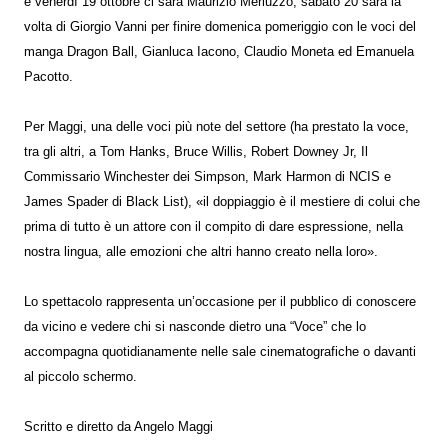
e venerdì 19 ottobre ci sarà Maurizio Merluzzo, sabato 20 sarà la
volta di Giorgio Vanni per finire domenica pomeriggio con le voci del
manga Dragon Ball, Gianluca Iacono, Claudio Moneta ed Emanuela
Pacotto.
Per Maggi, una delle voci più note del settore (ha prestato la voce,
tra gli altri, a Tom Hanks, Bruce Willis, Robert Downey Jr, Il
Commissario Winchester dei Simpson, Mark Harmon di NCIS e
James Spader di Black List), «il doppiaggio è il mestiere di colui che
prima di tutto è un attore con il compito di dare espressione, nella
nostra lingua, alle emozioni che altri hanno creato nella loro».
Lo spettacolo rappresenta un’occasione per il pubblico di conoscere
da vicino e vedere chi si nasconde dietro una “Voce” che lo
accompagna quotidianamente nelle sale cinematografiche o davanti
al piccolo schermo.
Scritto e diretto da Angelo Maggi