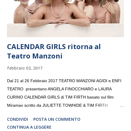
volta. L’orchestra, fondata nel 2008 da Kristjan Järvi (affiancato
da un prestigioso consiglio di consulent...
CALENDAR GIRLS ritorna al
Teatro Manzoni
febbraio 03, 2017
Dal 21 al 26 Febbraio 2017 TEATRO MANZONI AGIDI e ENFI
TEATRO presentano ANGELA FINOCCHIARO e LAURA
CURINO CALENDAR GIRLS di TIM FIRTH basato sul film
Miramax scritto da JULIETTE TOWHIDE & TIM FIRTH
Traduzione e adattamento STEFANIA BERTOLA Regia
CONDIVIDI
POSTA UN COMMENTO
CRISTINA PEZZOLI
CONTINUA A LEGGERE