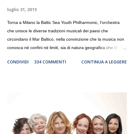
luglio 31, 2015
Torna a Milano la Baltic Sea Youth Philharmonic, l'orchestra
che unisce le diverse tradizioni musicali dei paesi che
circondano il Mar Baltico, nella convinzione che la musica non
conosca né confini né limiti, sia di natura geografica che di
genere. Il tour, realizzato grazie al sostegno di Saipem,
CONDIVIDI
334 COMMENTI
CONTINUA A LEGGERE
debutterà il 10 settembre a Heiden, in Germania, e toccherà, in
dieci giorni, nove differenti città in Svizzera, Italia, Danimarca e
Polonia. In Italia la Baltic Sea Youth Philharmonic sarà a Milano
il 14 settembre nel suggestivo contesto della Basilica di Santa
Maria delle Grazie, ospite dell’Associazione Musicale ArteViva,
e a Verona il 15 settembre al Teatro Filarmonico per il festival
“Settembre dell’Accademia” dove si esibirà per il secondo anno
consecutivo. Il pubblico milanese avrà il piacere di applaudire i
giovani artisti della Baltic Sea Youth Philharmonic per la quarta