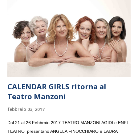
Maria delle Grazie, ospite dell’Associazione Musicale ArteViva,
e a Verona il 15 settembre al Teatro Filarmonico per il festival
“Settembre dell’Accademia” dove si esibirà per il secondo anno
consecutivo. Il pubblico milanese avrà il piacere di applaudire i
giovani artisti della Baltic Sea Youth Philharmonic per la quarta
volta. L’orchestra, fondata nel 2008 da Kristjan Järvi (affiancato
da un prestigioso consiglio di consulent...
CALENDAR GIRLS ritorna al
Teatro Manzoni
febbraio 03, 2017
Dal 21 al 26 Febbraio 2017 TEATRO MANZONI AGIDI e ENFI
TEATRO presentano ANGELA FINOCCHIARO e LAURA