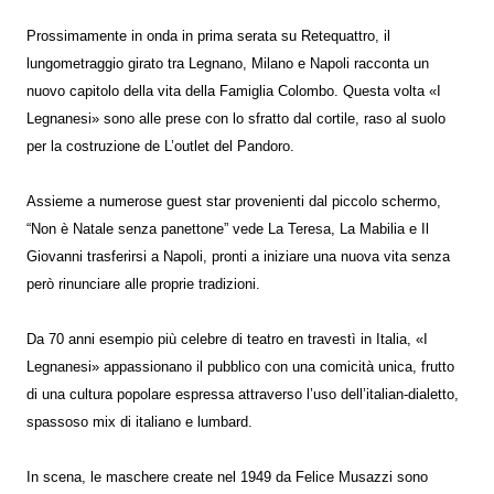
Prossimamente in onda in prima serata su Retequattro, il
lungometraggio girato tra Legnano, Milano e Napoli racconta un
nuovo capitolo della vita della Famiglia Colombo. Questa volta «I
Legnanesi» sono alle prese con lo sfratto dal cortile, raso al suolo
per la costruzione de L’outlet del Pandoro.
Assieme a numerose guest star provenienti dal piccolo schermo,
“Non è Natale senza panettone” vede La Teresa, La Mabilia e Il
Giovanni trasferirsi a Napoli, pronti a iniziare una nuova vita senza
però rinunciare alle proprie tradizioni.
Da 70 anni esempio più celebre di teatro en travestì in Italia, «I
Legnanesi» appassionano il pubblico con una comicità unica, frutto
di una cultura popolare espressa attraverso l’uso dell’italian-dialetto,
spassoso mix di italiano e lumbard.
In scena, le maschere create nel 1949 da Felice Musazzi sono