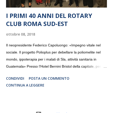
I PRIMI 40 ANNI DEL ROTARY
CLUB ROMA SUD-EST
ottobre 08, 2018
Il neopresidente Federico Capoluongo: «Impegno vitale nel
sociale. Il progetto Polioplus per debellare la poliomelite nel
mondo, ippoterapia per i malati di Sla, attività sanitaria in
Guatemala» Presso l’Hotel Bernini Bristol della capitale, per la
prima volta, sono stati presentati alla stampa i progetti in
CONDIVIDI
POSTA UN COMMENTO
programmazione del Rotary Club Roma Sud-Est che festeggia
CONTINUA A LEGGERE
i quaranta anni di attività. Un’occasione per raccontare al
mondo esterno i valori in cui il Club crede fermamente e che
muovono le azioni dei soci che lo compongono. Infatti le attività
che svolge il Rotary sono principalmente di volontariato e