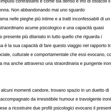
, impulsi contrastanti e come sia denso e irto di ostacoli il
donna. Non abbandonando mai uno sguardo
a nelle pieghe più intime e a tratti inconfessabili di un
 straordinario acume psicologico e una capacità quasi
o presente più dilaniato in tutto quello che riguarda i
sa è la sua capacità di fare questo viaggio nel rapporto t
sociale, culturale e comportamentale che essi evocano, c
ica ma anche attraverso una straordinaria e pungente iron
in alcuni momenti candore, trovano spazio in un duetto di
e accompagnato da irresistibile humour e travolgente ironi
ese a ricostruire due profili psicologici evocano il presen