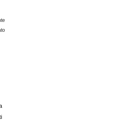
nte
ato
a
i