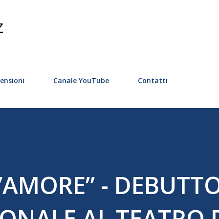
Passa ai contenuti principali
Z
ensioni
Canale YouTube
Contatti
’AMORE” - DEBUTTO
ONALE AL TEATRO 