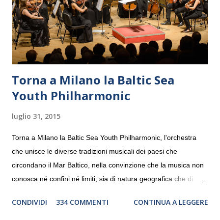
Torna a Milano la Baltic Sea
Youth Philharmonic
luglio 31, 2015
Torna a Milano la Baltic Sea Youth Philharmonic, l'orchestra
che unisce le diverse tradizioni musicali dei paesi che
circondano il Mar Baltico, nella convinzione che la musica non
conosca né confini né limiti, sia di natura geografica che di
genere. Il tour, realizzato grazie al sostegno di Saipem,
CONDIVIDI
334 COMMENTI
CONTINUA A LEGGERE
debutterà il 10 settembre a Heiden, in Germania, e toccherà, in
dieci giorni, nove differenti città in Svizzera, Italia, Danimarca e