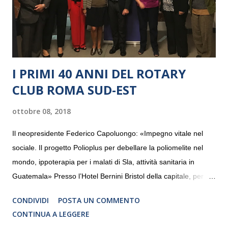
I PRIMI 40 ANNI DEL ROTARY
CLUB ROMA SUD-EST
ottobre 08, 2018
Il neopresidente Federico Capoluongo: «Impegno vitale nel
sociale. Il progetto Polioplus per debellare la poliomelite nel
mondo, ippoterapia per i malati di Sla, attività sanitaria in
Guatemala» Presso l’Hotel Bernini Bristol della capitale, per la
prima volta, sono stati presentati alla stampa i progetti in
CONDIVIDI
POSTA UN COMMENTO
programmazione del Rotary Club Roma Sud-Est che festeggia
CONTINUA A LEGGERE
i quaranta anni di attività. Un’occasione per raccontare al