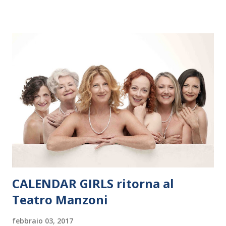
Polonia. In Italia la Baltic Sea Youth Philharmonic sarà a Milano
il 14 settembre nel suggestivo contesto della Basilica di Santa
Maria delle Grazie, ospite dell’Associazione Musicale ArteViva,
e a Verona il 15 settembre al Teatro Filarmonico per il festival
“Settembre dell’Accademia” dove si esibirà per il secondo anno
consecutivo. Il pubblico milanese avrà il piacere di applaudire i
giovani artisti della Baltic Sea Youth Philharmonic per la quarta
volta. L’orchestra, fondata nel 2008 da Kristjan Järvi (affiancato
da un prestigioso consiglio di consulent...
CALENDAR GIRLS ritorna al
Teatro Manzoni
febbraio 03, 2017