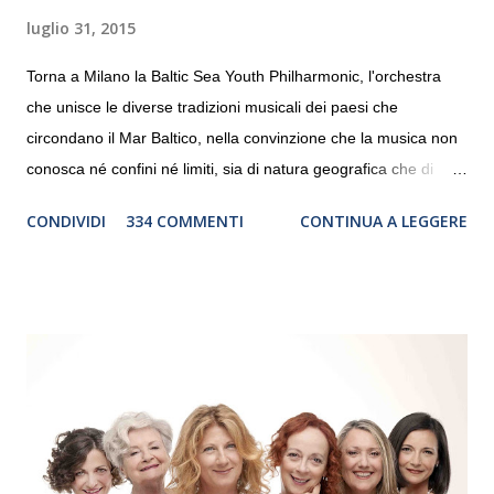
luglio 31, 2015
Torna a Milano la Baltic Sea Youth Philharmonic, l'orchestra
che unisce le diverse tradizioni musicali dei paesi che
circondano il Mar Baltico, nella convinzione che la musica non
conosca né confini né limiti, sia di natura geografica che di
genere. Il tour, realizzato grazie al sostegno di Saipem,
CONDIVIDI
334 COMMENTI
CONTINUA A LEGGERE
debutterà il 10 settembre a Heiden, in Germania, e toccherà, in
dieci giorni, nove differenti città in Svizzera, Italia, Danimarca e
Polonia. In Italia la Baltic Sea Youth Philharmonic sarà a Milano
il 14 settembre nel suggestivo contesto della Basilica di Santa
Maria delle Grazie, ospite dell’Associazione Musicale ArteViva,
e a Verona il 15 settembre al Teatro Filarmonico per il festival
“Settembre dell’Accademia” dove si esibirà per il secondo anno
consecutivo. Il pubblico milanese avrà il piacere di applaudire i
giovani artisti della Baltic Sea Youth Philharmonic per la quarta