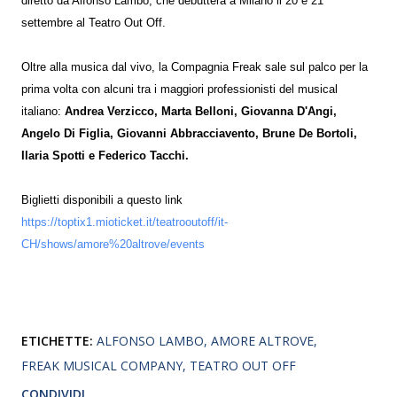
diretto da Alfonso Lambo, che debutterà a Milano il 20 e 21
settembre al Teatro Out Off.
Oltre alla musica dal vivo, la Compagnia Freak sale sul palco per la
prima volta con alcuni tra i maggiori professionisti del musical
italiano:
Andrea Verzicco, Marta Belloni, Giovanna D'Angi,
Angelo Di Figlia, Giovanni Abbracciavento, Brune De Bortoli,
Ilaria Spotti e Federico Tacchi.
Biglietti disponibili a questo link
https://toptix1.mioticket.it/teatrooutoff/it-
CH/shows/amore%20altrove/events
ETICHETTE:
ALFONSO LAMBO
AMORE ALTROVE
FREAK MUSICAL COMPANY
TEATRO OUT OFF
CONDIVIDI