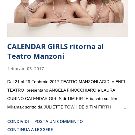
volta. L’orchestra, fondata nel 2008 da Kristjan Järvi (affiancato
da un prestigioso consiglio di consulent...
CALENDAR GIRLS ritorna al
Teatro Manzoni
febbraio 03, 2017
Dal 21 al 26 Febbraio 2017 TEATRO MANZONI AGIDI e ENFI
TEATRO presentano ANGELA FINOCCHIARO e LAURA
CURINO CALENDAR GIRLS di TIM FIRTH basato sul film
Miramax scritto da JULIETTE TOWHIDE & TIM FIRTH
Traduzione e adattamento STEFANIA BERTOLA Regia
CONDIVIDI
POSTA UN COMMENTO
CRISTINA PEZZOLI
CONTINUA A LEGGERE